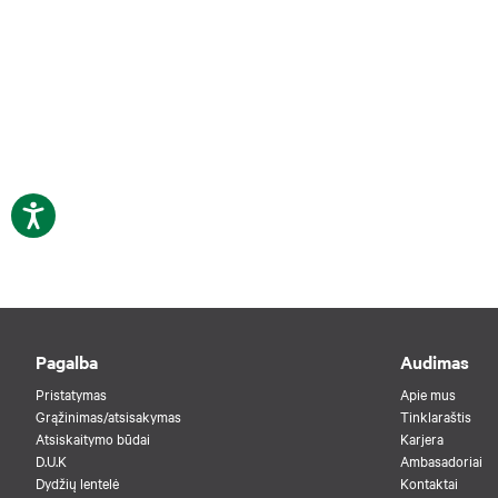
Pagalba
Audimas
Pristatymas
Apie mus
Grąžinimas/atsisakymas
Tinklaraštis
Atsiskaitymo būdai
Karjera
D.U.K
Ambasadoriai
Dydžių lentelė
Kontaktai