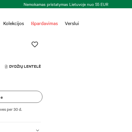
Nemokamas pristatymas Lietuvoje nuo 55 EUR
Kolekcijos
Išpardavimas
Verslui
DYDŽIŲ LENTELĖ
me
ves per 30 d.