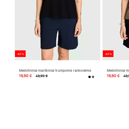
-60 %
-60 %
Medvilniniai marškiniai trumpomis rankovėmis
Medvilniniai 
19,90 €
19,90 €
49,90 €
49,