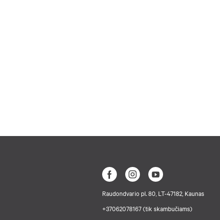
Raudondvario pl. 80, LT-47182, Kaunas
+37062078167 (tik skambučiams)