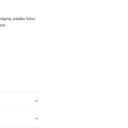
 drėgmę, palaiko kūno
gva.