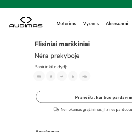
Moterims
Vyrams
Aksesuarai
Flisiniai marškiniai
Nėra prekyboje
Pasirinkite dydį:
XS
S
M
L
XL
Pranešti, kai bus pardavi
Nemokamas grąžinimas į fizines parduotu
Aprašymas