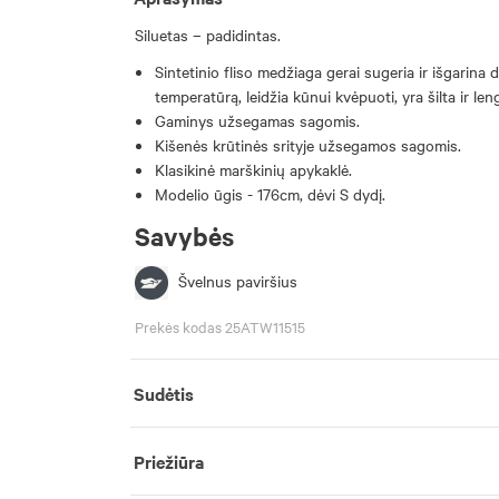
Siluetas – padidintas.
Sintetinio fliso medžiaga gerai sugeria ir išgarina
temperatūrą, leidžia kūnui kvėpuoti, yra šilta ir len
Gaminys užsegamas sagomis.
Kišenės krūtinės srityje užsegamos sagomis.
Klasikinė marškinių apykaklė.
Modelio ūgis - 176cm, dėvi S dydį.
Savybės
Švelnus paviršius
Prekės kodas 25ATW11515
Sudėtis
Priežiūra