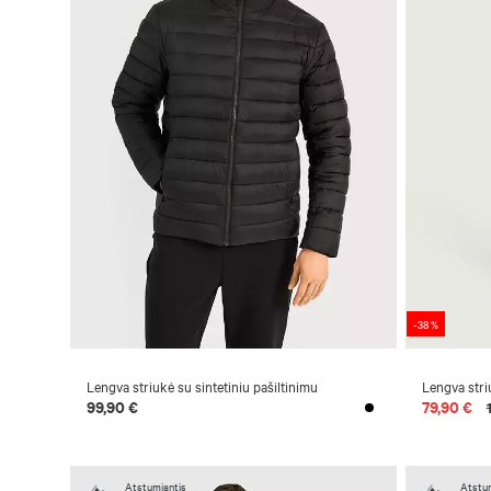
-38 %
Lengva striukė su sintetiniu pašiltinimu
Lengva stri
99,90 €
79,90 €
Atstumiantis
Atstum