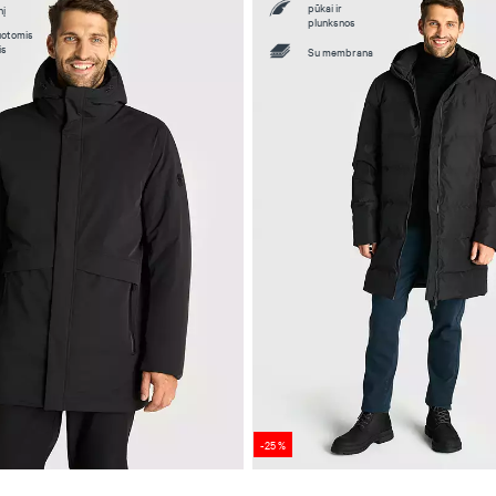
pūkai ir
nį
plunksnos
juotomis
is
Su membrana
-25 %