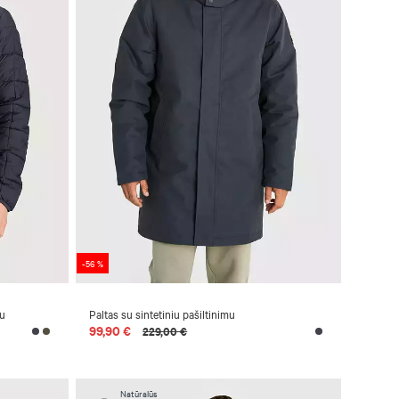
-56 %
mu
Paltas su sintetiniu pašiltinimu
99,90 €
229,00 €
Natūralūs