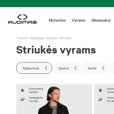
Moterims
Vyrams
Aksesuarai
Titulinis
/
Katalogas
/
Vyrams
/
Striukės
Striukės vyrams
Rūšiavimas
Spalva
Dydis
Atstumiantis
Atstum
vandenį
vande
Apsaugantis
Apsau
nuo vėjo
nuo vė