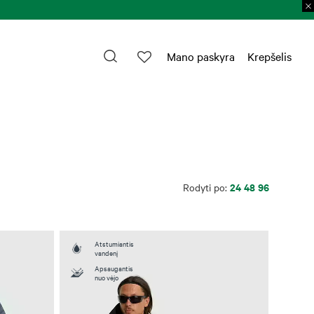
Mano paskyra
Krepšelis
24
48
96
Rodyti po:
Atstumiantis
vandenį
Apsaugantis
nuo vėjo