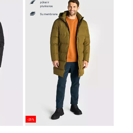
pūkai ir
plunksnos
Su membrana
-25 %