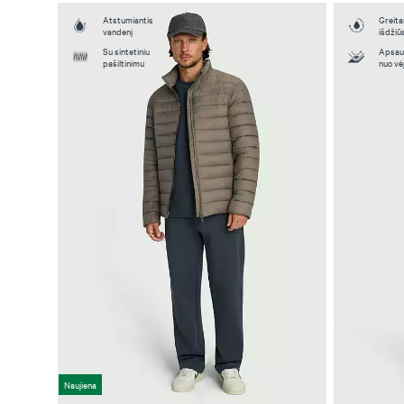
Atstumiantis
Greita
vandenį
išdžiū
Su sintetiniu
Apsau
pašiltinimu
nuo vė
Naujiena