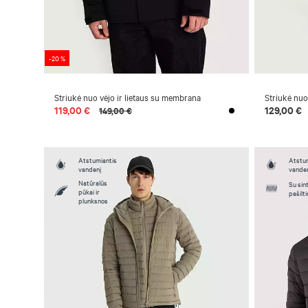
-20 %
Striukė nuo vėjo ir lietaus su membrana
Striukė nuo
119,00 €
129,00 €
149,00 €
Atstumiantis
Atstum
vandenį
vande
Natūralūs
Su sint
pūkai ir
pašilt
plunksnos