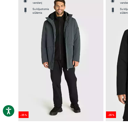
vandenį
vande
Su klijuotomis
Su kli
siūlėmis
siūlėm
-35 %
-35 %