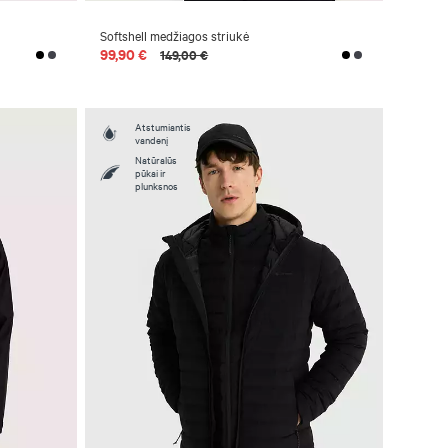
Softshell medžiagos striukė
99,90 €
149,00 €
Atstumiantis
vandenį
Natūralūs
pūkai ir
plunksnos