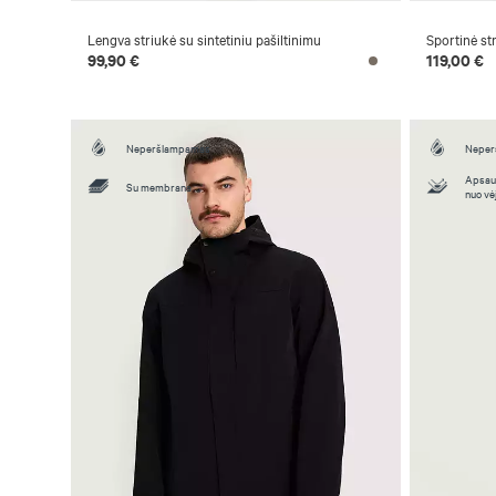
Lengva striukė su sintetiniu pašiltinimu
Sportinė st
99,90 €
119,00 €
Neperšlampamas
Neper
Apsau
Su membrana
nuo vė