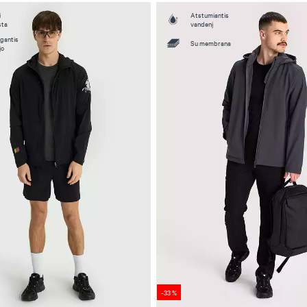
i
Atstumiantis
sta
vandenį
gantis
Su membrana
jo
-33 %