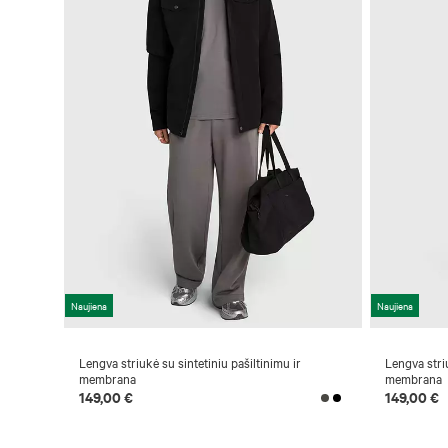
Naujiena
Naujiena
Lengva striukė su sintetiniu pašiltinimu ir
Lengva striu
membrana
membrana
149,00 €
149,00 €