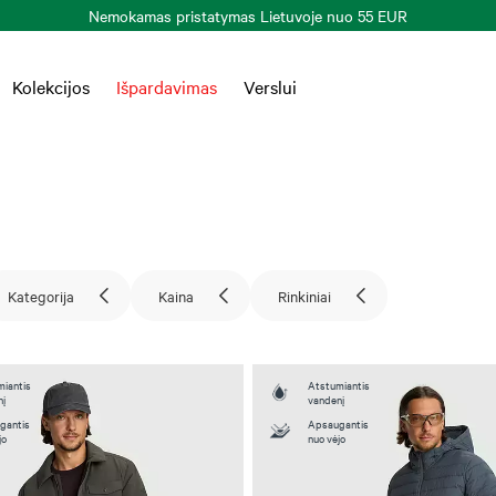
Prekių grąžinimas per 30 k. d.
Plačiau >
Kolekcijos
Išpardavimas
Verslui
Kategorija
Kaina
Rinkiniai
iantis
Atstumiantis
nį
vandenį
gantis
Apsaugantis
jo
nuo vėjo