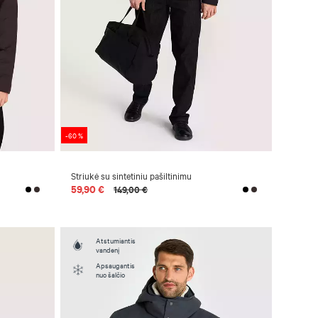
-60 %
Striukė su sintetiniu pašiltinimu
59,90 €
149,00 €
Atstumiantis
vandenį
Apsaugantis
nuo šalčio