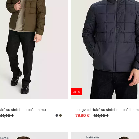
-38 %
ukė su sintetiniu pašiltinimu
Lengva striukė su sintetiniu pašiltini
79,90 €
129,00 €
129,00 €
Natūralūs
iantis