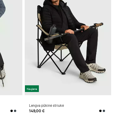
Naujiena
Lengva pūkinė striukė
149,00 €