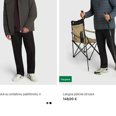
Naujiena
kė su sintetiniu pašiltinimu ir
Lengva pūkinė striukė
149,00 €