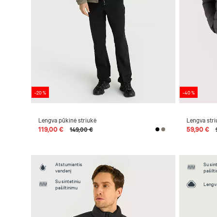
-20 %
-40 %
Lengva pūkinė striukė
Lengva stri
119,00 €
59,90 €
149,00 €
Atstumiantis
Su sint
vandenį
pašilt
Su sintetiniu
Lengv
pašiltinimu