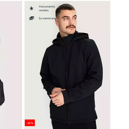
Atstumiantis
vandenį
Su membrana
-33 %