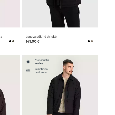
na
Lengva pūkinė striukė
149,00 €
Atstumiantis
vandenį
Su sintetiniu
pašiltinimu