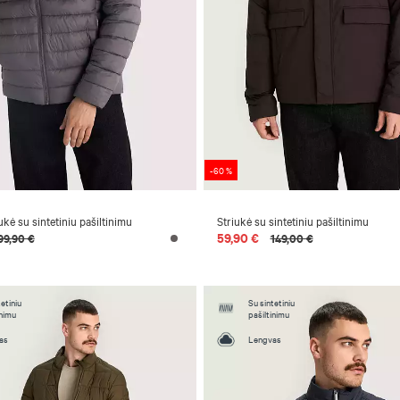
-60 %
ukė su sintetiniu pašiltinimu
Striukė su sintetiniu pašiltinimu
59,90 €
99,90 €
149,00 €
etiniu
Su sintetiniu
inimu
pašiltinimu
as
Lengvas