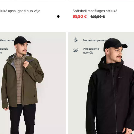
riukė apsauganti nuo vėjo
Softshell medžiagos striukė
99,90 €
149,00 €
šlampamas
Neperšlampamas
gantis
Apsaugantis
jo
nuo vėjo