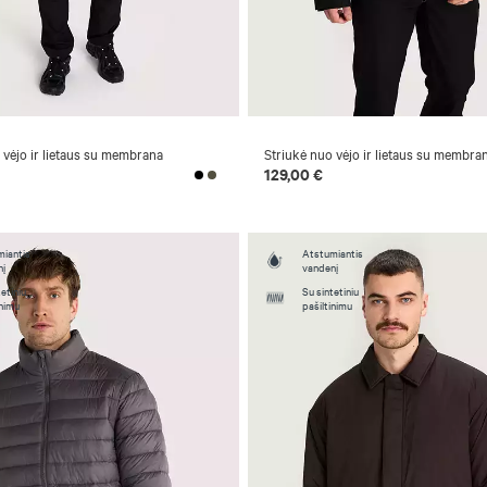
 vėjo ir lietaus su membrana
Striukė nuo vėjo ir lietaus su membra
129,00 €
iantis
Atstumiantis
nį
vandenį
etiniu
Su sintetiniu
inimu
pašiltinimu