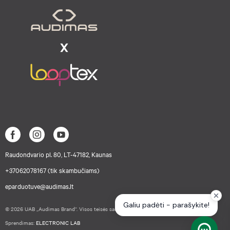
Raudondvario pl. 80, LT-47182, Kaunas
+37062078167 (tik skambučiams)
eparduotuve@audimas.lt
© 2026 UAB „Audimas Brand“. Visos teisės saugomos.
Sprendimas:
ELECTRONIC LAB