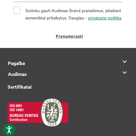
Sutinku gauti Audimas Brand pranešimus, įskaitant
asmeniškai pritaikytus. Daugiau -
privatumo politika
Prenumeruoti
Pagalba
Audimas
Sertifikatai