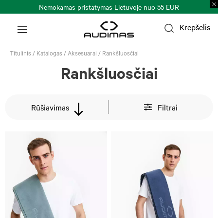
Nemokamas pristatymas Lietuvoje nuo 55 EUR
Krepšelis
Titulinis
/
Katalogas
/
Aksesuarai
/
Rankšluosčiai
Rankšluosčiai
Rūšiavimas
Filtrai