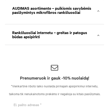
AUDIMAS asortimente – puikiomis savybėmis
pasižymintys mikrofibros rankšluosčiai
Rankšluosčiai internetu – greitas ir patogus
būdas apsipirkti
Prenumeruok ir gauk -10% nuolaidą!
*Vienkartinė riboto laiko nuolaida pirmajam apsipirkimui internetu,
taikoma tik nenukainotoms prekėms ir negalioja su kitais pasiūlymais.