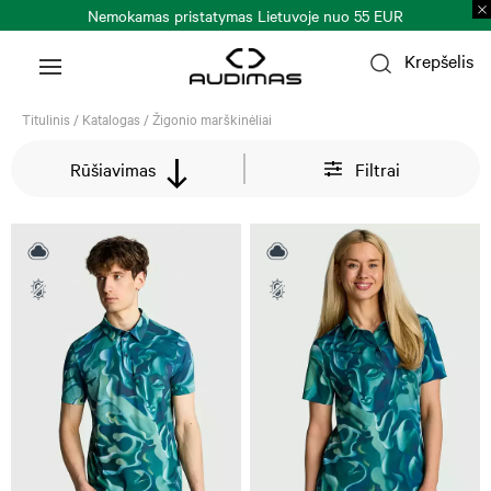
Nemokamas pristatymas Lietuvoje nuo 55 EUR
Krepšelis
Titulinis
/
Katalogas
/
Žigonio marškinėliai
Rūšiavimas
Filtrai