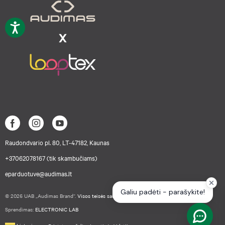
Raudondvario pl. 80, LT-47182, Kaunas
+37062078167 (tik skambučiams)
eparduotuve@audimas.lt
© 2026 UAB „Audimas Brand“.
Visos teisės saugomos.
Sprendimas:
ELECTRONIC LAB