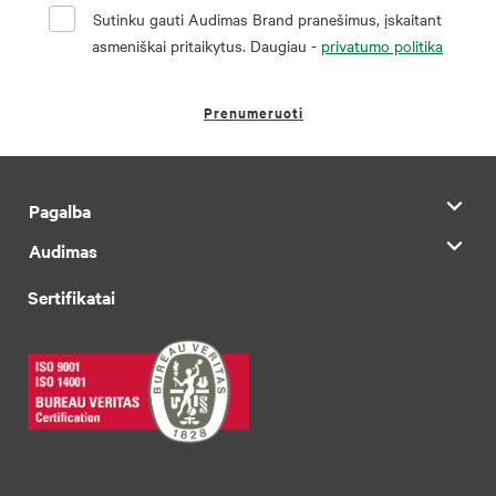
Sutinku gauti Audimas Brand pranešimus, įskaitant
asmeniškai pritaikytus. Daugiau -
privatumo politika
Prenumeruoti
Pagalba
Audimas
Sertifikatai