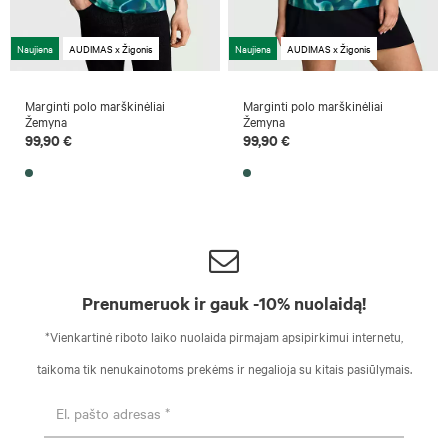
Naujiena
AUDIMAS x Žigonis
Naujiena
AUDIMAS x Žigonis
Marginti polo marškinėliai
Marginti polo marškinėliai
Žemyna
Žemyna
99,90 €
99,90 €
Prenumeruok ir gauk -10% nuolaidą!
*Vienkartinė riboto laiko nuolaida pirmajam apsipirkimui internetu,
taikoma tik nenukainotoms prekėms ir negalioja su kitais pasiūlymais.