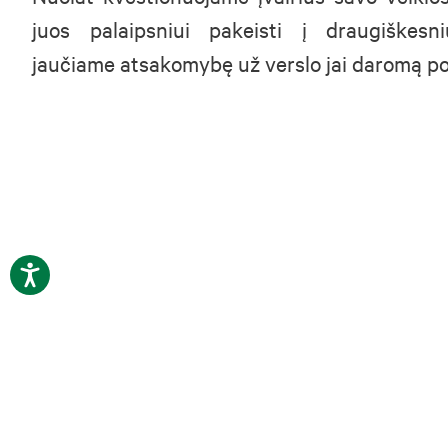
juos palaipsniui pakeisti į draugiškesni
jaučiame atsakomybę už verslo jai daromą po