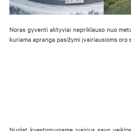
Noras gyventi aktyviai nepriklauso nuo metų 
kuriama apranga pasižymi įvairiausioms oro 
Nuolat kvestionuojame įvairius savo veiklo