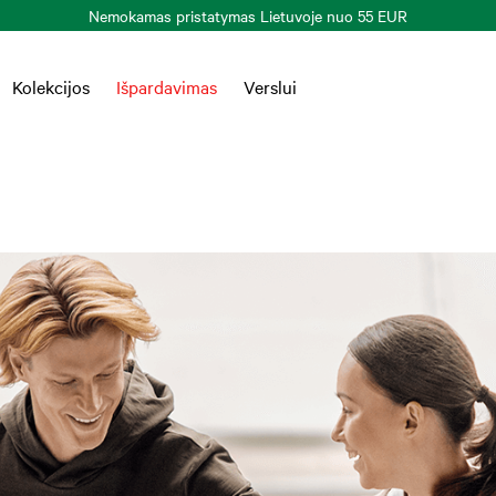
Prekių grąžinimas per 30 k. d.
Plačiau >
Kolekcijos
Išpardavimas
Verslui