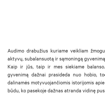
Audimo drabužius kuriame veikliam žmogui
aktyvų, subalansuotą ir sąmoningą gyvenimą
Kaip ir jūs, taip ir mes siekiame balanso
gyvenimą dažnai prasideda nuo hobio, tod
dalinamės motyvuojančiomis istorijomis apie 
būdu, ko pasekoje dažnas atranda vidinę pus