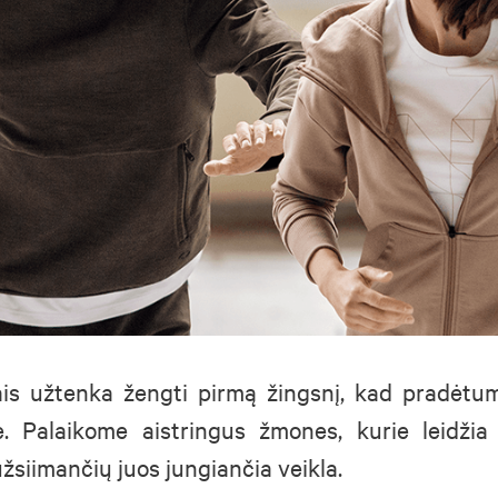
is užtenka žengti pirmą žingsnį, kad pradėtum 
ve. Palaikome aistringus žmones, kurie leidžia 
užsiimančių juos jungiančia veikla.