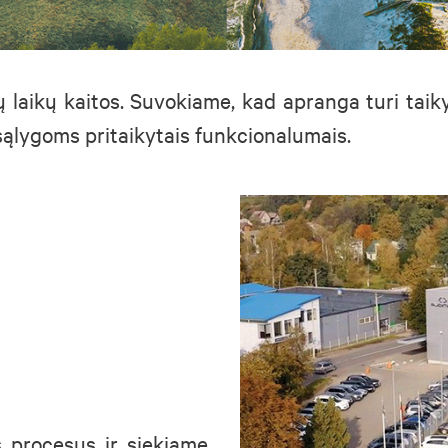
laikų kaitos. Suvokiame, kad apranga turi taikyt
sąlygoms pritaikytais funkcionalumais.
s procesus ir siekiame