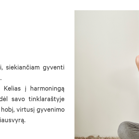
, siekiančiam gyventi
.
. Kelias į harmoningą
ėl savo tinklaraštyje
hobį, virtusį gyvenimo
iausvyrą.