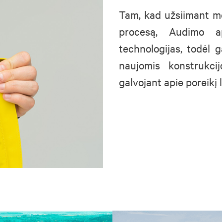
Tam, kad užsiimant mė
procesą, Audimo ap
technologijas, todėl 
naujomis konstrukcij
galvojant apie poreikį l