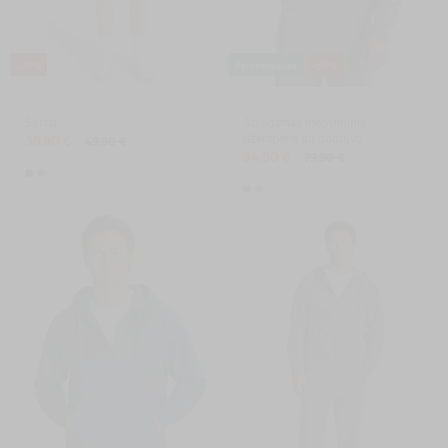
-20 %
Perkamiausias
-56 %
Šortai
Atsegamas medvilninis
džemperis su gobtuvu
39,90 €
49,90 €
34,90 €
79,90 €