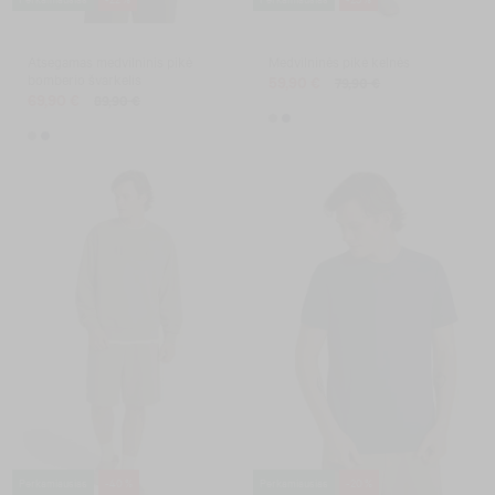
Atsegamas medvilninis pikė
Medvilninės pikė kelnės
bomberio švarkelis
59,90 €
79,90 €
69,90 €
89,90 €
Perkamiausias
-40 %
Perkamiausias
-20 %