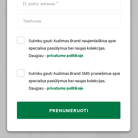
Perkamiausias
-64 %
Perkamiausias
-50 %
Medvilninės plačios kelnės
Švelnaus paviršiaus medvilnės
šortai
24,90 €
69,90 €
Sutinku gauti Audimas Brand naujienlaiškius apie
24,90 €
49,90 €
specialius pasiūlymus bei naujas kolekcijas.
Daugiau -
privatumo politikoje
Sutinku gauti Audimas Brand SMS pranešimus apie
specialius pasiūlymus bei naujas kolekcijas.
Daugiau -
privatumo politikoje
PRENUMERUOTI