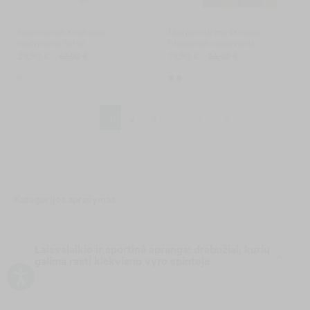
Nacionalinės kolekcijos
Medvilniniai marškinėliai
medvilniniai šortai
trumpomis rankovėmis
29,90 €
19,90 €
49,90 €
24,90 €
1
2
3
...
7
.
Kategorijos aprašymas
Laisvalaikio ir sportinė apranga: drabužiai, kurių
galima rasti kiekvieno vyro spintoje