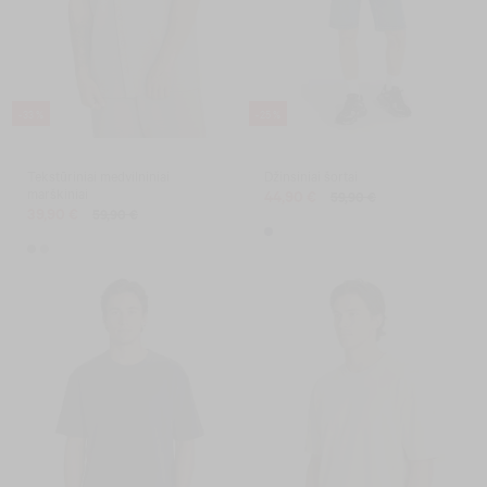
-33 %
-25 %
Tekstūriniai medvilniniai
Džinsiniai šortai
marškiniai
44,90 €
59,90 €
39,90 €
59,90 €