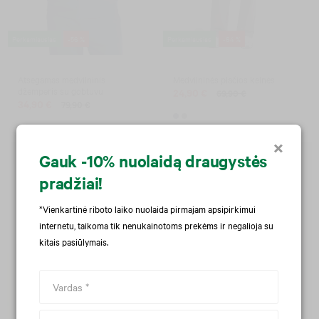
Perkamiausias
-56 %
Perkamiausias
-64 %
Atsegamas medvilninis
Medvilninės plačios kelnės
džemperis su gobtuvu
24,90 €
69,90 €
34,90 €
79,90 €
×
Gauk -10% nuolaidą draugystės
pradžiai!
*Vienkartinė riboto laiko nuolaida pirmajam apsipirkimui
internetu,
taikoma tik nenukainotoms prekėms ir negalioja su
kitais pasiūlymais.