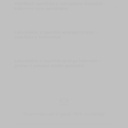
AUDIMAS sportiniai ir laisvalaikio drabužiai –
kiekvieno vyro poreikiams
Laisvalaikio ir sportinė apranga vyrams –
praktiška ir funkcionali
Laisvalaikio ir sportinė apranga internetu –
greitas ir patogus būdas apsipirkti
Prenumeruok ir gauk -10% nuolaidą!
*Vienkartinė riboto laiko nuolaida pirmajam apsipirkimui internetu,