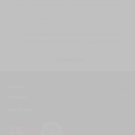
taikoma tik nenukainotoms prekėms ir negalioja su kitais pasiūlymais.
Sutinku gauti Audimas Brand pranešimus, įskaitant
asmeniškai pritaikytus. Daugiau -
privatumo politika
Prenumeruoti
Pagalba
Audimas
Sertifikatai