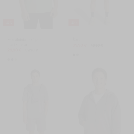
-25 %
-20 %
Medvilniniai pikė polo
Šortai
marškinėliai
39,90 €
49,90 €
29,90 €
39,90 €