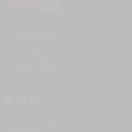
Raudondvario pl. 80, LT-47182, Kaunas
+37062078167 (tik skambučiams)
eparduotuve@audimas.lt