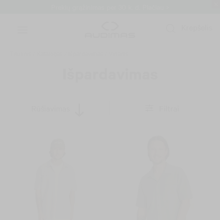
Prekių grąžinimas per 30 k. d.
Plačiau >
Krepšelis
Titulinis
/
Katalogas
/
Išpardavimas
/
Vyrams
Išpardavimas
Rūšiavimas
Filtrai