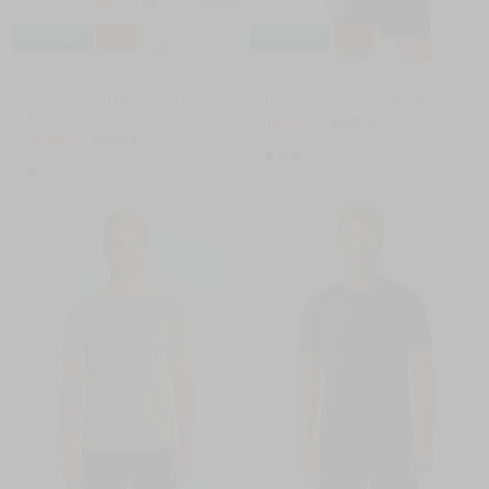
Perkamiausias
-40 %
Perkamiausias
-57 %
Švelnaus paviršiaus medvilnės
Lengvi sintetiniai marškinėliai
šortai
14,90 €
34,90 €
29,90 €
49,90 €