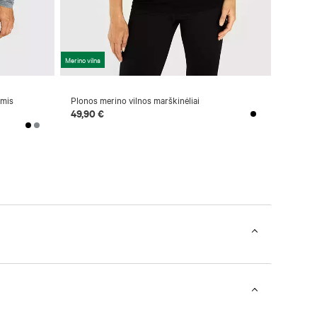
Merino vilna
omis
Plonos merino vilnos marškinėliai
49,90 €