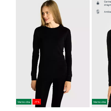
Garina
drėg
Antiba
Merino vilna
-17 %
Merino vilna