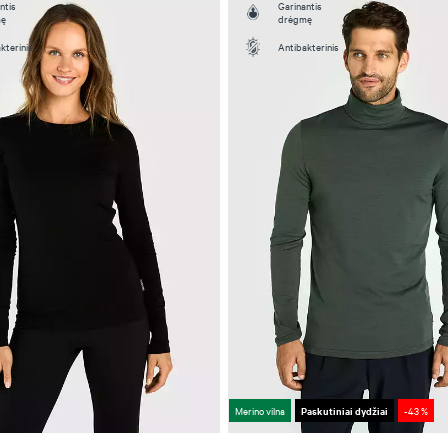
ntis
Garinantis
mę
drėgmę
kterinis
Antibakterinis
Merino vilna
Paskutiniai dydžiai
-43 %