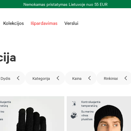
Kolekcijos
Išpardavimas
Verslui
ija
Dydis
Kategorija
Kaina
Rinkiniai
liuojantis
Kontroliuojantis
ratūrą
temperatūrą
ino
Su merino
vilnos
ais
pluoštais