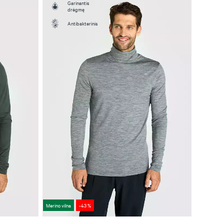
Garinantis
drėgmę
Antibakterinis
Merino vilna
-43 %