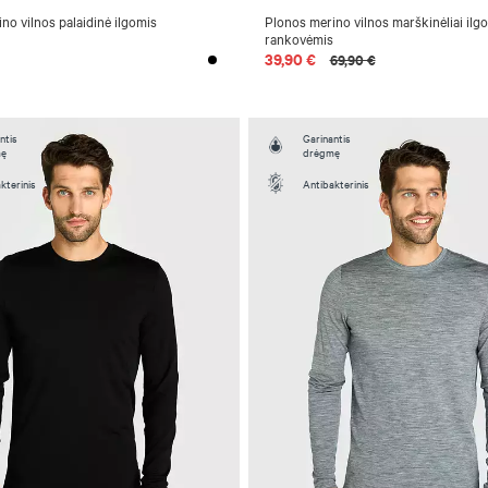
no vilnos palaidinė ilgomis
Plonos merino vilnos marškinėliai ilg
rankovėmis
39,90 €
69,90 €
ntis
Garinantis
mę
drėgmę
kterinis
Antibakterinis