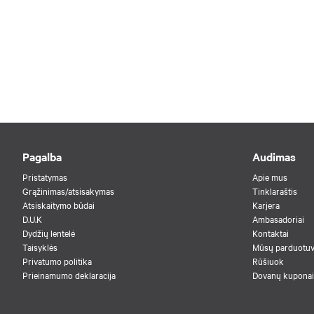
Pagalba
Audimas
Pristatymas
Apie mus
Grąžinimas/atsisakymas
Tinklaraštis
Atsiskaitymo būdai
Karjera
D.U.K
Ambasadoriai
Dydžių lentelė
Kontaktai
Taisyklės
Mūsų parduotu
Privatumo politika
Rūšiuok
Prieinamumo deklaracija
Dovanų kuponai