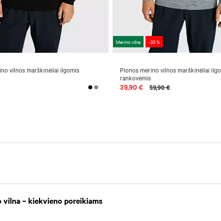
Merino vilna
-33 %
no vilnos marškinėliai ilgomis
Plonos merino vilnos marškinėliai ilg
rankovėmis
39,90 €
59,90 €
o vilna – kiekvieno poreikiams