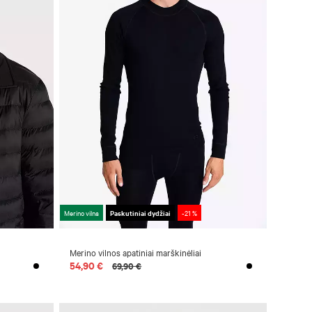
Merino vilna
Paskutiniai dydžiai
-21 %
Merino vilnos apatiniai marškinėliai
54,90 €
69,90 €