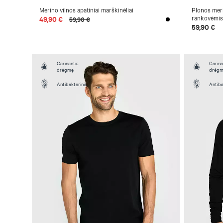
Merino vilnos apatiniai marškinėliai
Plonos meri
rankovėmis
49,90 €
59,90 €
59,90 €
Garinantis
Garina
drėgmę
drėg
Antibakterinis
Antiba