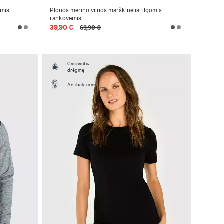
omis
Plonos merino vilnos marškinėliai ilgomis
rankovėmis
39,90 €
69,90 €
Garinantis
drėgmę
Antibakterinis