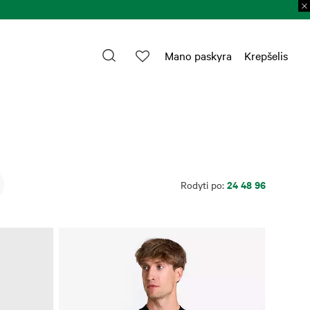
Prekių grąžinimas per 30 k. d.
Plačiau >
Mano paskyra
Krepšelis
24
48
96
Rodyti po: