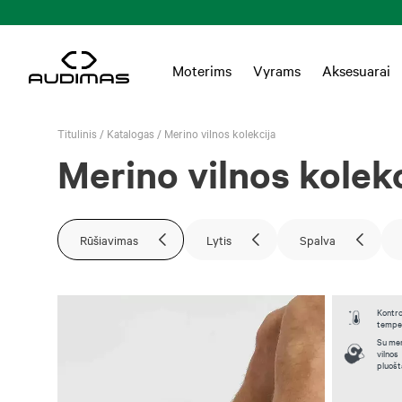
Moterims
Vyrams
Aksesuarai
Titulinis
/
Katalogas
/
Merino vilnos kolekcija
Merino vilnos kolekc
Rūšiavimas
Lytis
Spalva
Kontro
tempe
Su mer
vilnos
pluošt