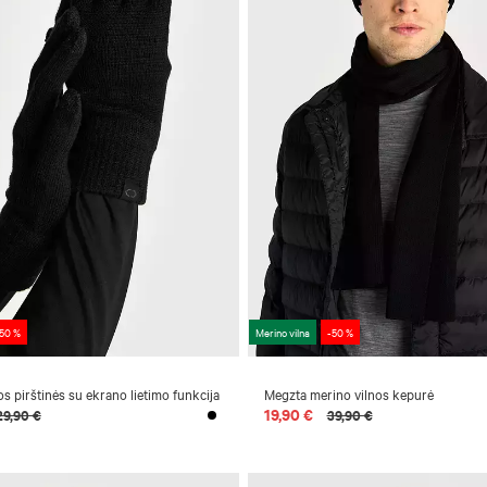
50 %
Merino vilna
-50 %
os pirštinės su ekrano lietimo funkcija
Megzta merino vilnos kepurė
19,90 €
29,90 €
39,90 €