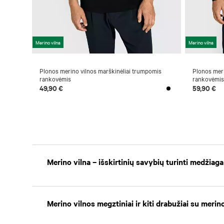
Merino vilna
Merino vilna
Plonos merino vilnos marškinėliai trumpomis
Plonos meri
rankovėmis
rankovėmis
49,90 €
59,90 €
Merino vilna – išskirtinių savybių turinti medžiaga
Merino vilnos megztiniai ir kiti drabužiai su merin