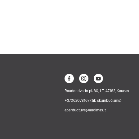
Raudondvario pl. 80, LT-47182, Kaunas
+37062078167 (tik skambučiams)
eparduotuve@audimas.lt