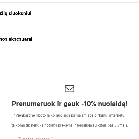
žių sluoksniui
ilnos aksesuarai
Prenumeruok ir gauk -10% nuolaidą!
*Vienkartinė riboto laiko nuolaida pirmajam apsipirkimui internetu,
taikoma tik nenukainotoms prekėms ir negalioja su kitais pasiūlymais.