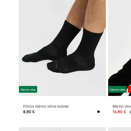
Merino vilna
Merino vilna
-
Plonos merino vilnos kojinės
Merino viln
8,90 €
14,90 €