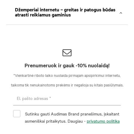
Džemperiai internetu – greitas ir patogus būdas
atrasti reikiamus gaminius
Prenumeruok ir gauk -10% nuolaidą!
*Vienkartinė riboto laiko nuolaida pirmajam apsipirkimui internetu,
taikoma tik nenukainotoms prekėms ir negalioja su kitais pasiūlymais.
Sutinku gauti Audimas Brand pranešimus, įskaitant
asmeniškai pritaikytus. Daugiau -
privatumo politika