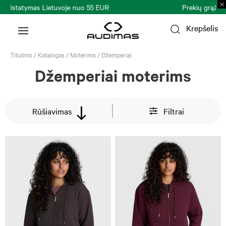
Prekių grąžinimas per 30 k. d.
Plačiau >
Krepšelis
Titulinis
/
Katalogas
/
Moterims
/
Džemperiai
Džemperiai moterims
Rūšiavimas
Filtrai