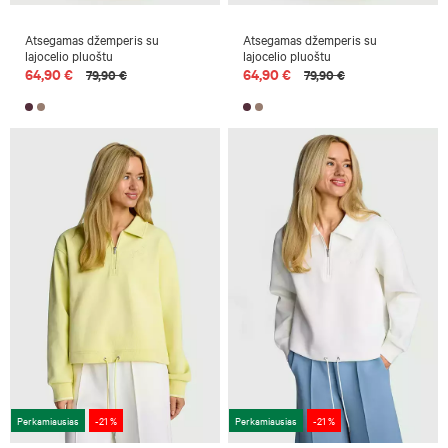
Atsegamas džemperis su
Atsegamas džemperis su
lajocelio pluoštu
lajocelio pluoštu
64,90 €
64,90 €
79,90 €
79,90 €
Perkamiausias
-21 %
Perkamiausias
-21 %