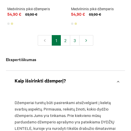
Medvilninis pikė džemperis
Medvilninis pikė džemperis
54,90 €
54,90 €
69,90 €
69,90 €
1
2
3
Ekspertiškumas
Kaip išsirinkti džemperį?
Džemperiai turėtų būti pasirenkami atsižvelgiant į keletą
svarbių aspektų. Pirmiausia, reikėtų žinoti, kokio dydžio
džemperis Jums yra tinkamas. Prie kiekvieno mūsų
parduodamo džemperio aprašymo yra pateikiama DYDŽIŲ
LENTELĖ, kurioje yra nurodyti tikslūs drabužio išmatavimai