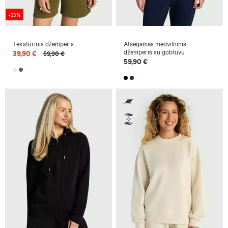
-33 %
Tekstūrinis džemperis
Atsegamas medvilninis
džemperis su gobtuvu
39,90 €
59,90 €
59,90 €