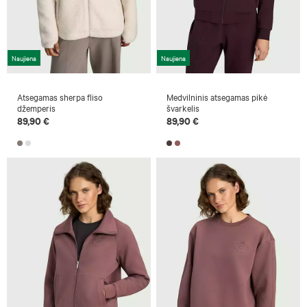
Naujiena
Naujiena
Atsegamas sherpa fliso
Medvilninis atsegamas pikė
džemperis
švarkelis
89,90 €
89,90 €