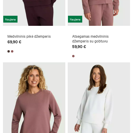
Naujiena
Naujiena
Medvilninis pikė džemperis
Atsegamas medvilninis
džemperis su gobtuvu
69,90 €
59,90 €