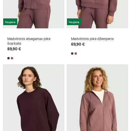
Naujiena
Naujiena
Medvilninis atsegamas pikė
Medvilninis pikė džemperis
švarkelis
69,90 €
89,90 €