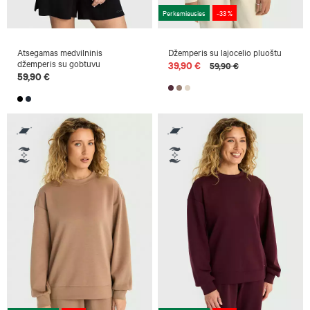
Perkamiausias
-33 %
Atsegamas medvilninis
Džemperis su lajocelio pluoštu
džemperis su gobtuvu
39,90 €
59,90 €
59,90 €