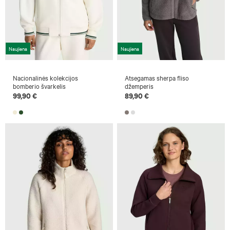
Naujiena
Naujiena
Nacionalinės kolekcijos
Atsegamas sherpa fliso
bomberio švarkelis
džemperis
99,90 €
89,90 €