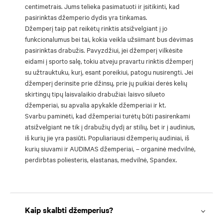
centimetrais. Jums telieka pasimatuoti ir įsitikinti, kad
pasirinktas džemperio dydis yra tinkamas.
Džemperį taip pat reikėtų rinktis atsižvelgiant į jo
funkcionalumus bei tai, kokia veikla užsiimant bus dėvimas
pasirinktas drabužis. Pavyzdžiui, jei džemperį vilkėsite
eidami į sporto salę, tokiu atveju pravartu rinktis džemperį
su užtrauktuku, kurį, esant poreikiui, patogu nusirengti. Jei
džemperį derinsite prie džinsų, prie jų puikiai derės kelių
skirtingų tipų laisvalaikio drabužiai: laisvo silueto
džemperiai, su apvalia apykakle džemperiai ir kt.
Svarbu paminėti, kad džemperiai turėtų būti pasirenkami
atsižvelgiant ne tik į drabužių dydį ar stilių, bet ir į audinius,
iš kurių jie yra pasiūti. Populiariausi džemperių audiniai, iš
kurių siuvami ir AUDIMAS džemperiai, – organinė medvilnė,
perdirbtas poliesteris, elastanas, medvilnė, Spandex.
Kaip skalbti džemperius?