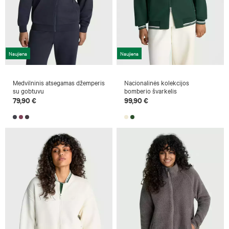
Naujiena
Naujiena
Medvilninis atsegamas džemperis
Nacionalinės kolekcijos
su gobtuvu
bomberio švarkelis
79,90 €
99,90 €