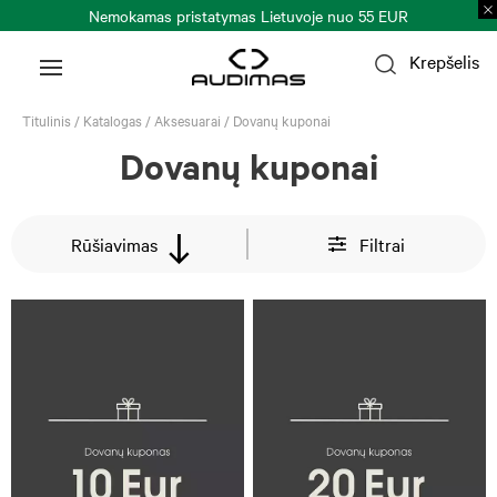
Nemokamas pristatymas Lietuvoje nuo 55 EUR
Krepšelis
Titulinis
/
Katalogas
/
Aksesuarai
/
Dovanų kuponai
Dovanų kuponai
Rūšiavimas
Filtrai