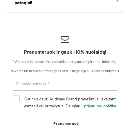
patogiai!
Prenumeruok ir gauk -10% nuolaidą!
*Vienkartinė riboto laiko nuolaida pirmajam apsipirkimui internetu,
taikoma tik nenukainotoms prekėms ir negalioja su kitais pasiūlymais.
Sutinku gauti Audimas Brand pranešimus, įskaitant
asmeniškai pritaikytus. Daugiau -
privatumo politika
Prenumeruoti