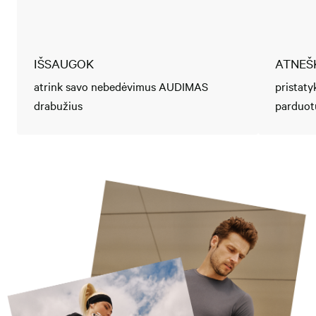
IŠSAUGOK
ATNEŠ
atrink savo nebedėvimus AUDIMAS
pristaty
drabužius
parduot