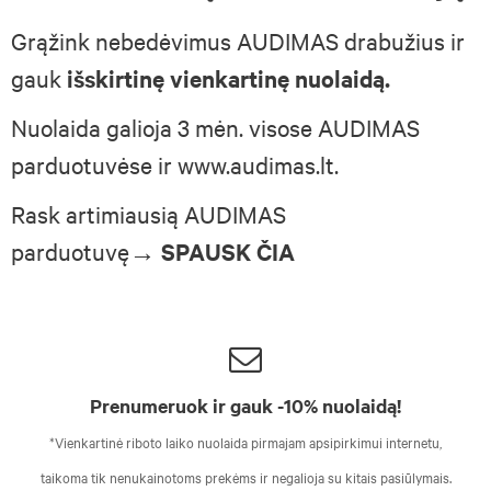
Grąžink nebedėvimus AUDIMAS drabužius ir
gauk
išskirtinę vienkartinę nuolaidą.
Nuolaida galioja 3 mėn. visose AUDIMAS
parduotuvėse ir
www.audimas.lt
.
R
ask artimiausią AUDIMAS
parduotuvę
→
SPAUSK ČIA
Prenumeruok ir gauk -10% nuolaidą!
*Vienkartinė riboto laiko nuolaida pirmajam apsipirkimui internetu,
taikoma tik nenukainotoms prekėms ir negalioja su kitais pasiūlymais.