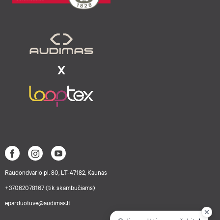
Raudondvario pl. 80, LT-47182, Kaunas
+37062078167 (tik skambučiams)
eparduotuve@audimas.lt