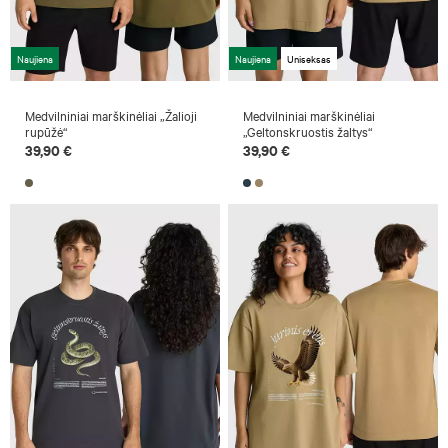
Naujiena
Naujiena
Uniseksas
Medvilniniai marškinėliai „Žalioji
Medvilniniai marškinėliai
rupūžė“
„Geltonskruostis žaltys“
39,90 €
39,90 €