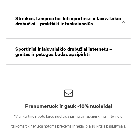
Striukės, tamprės bei kiti sportiniai ir laisvalaikio
drabužiai – praktiški ir funkcionalūs
Sportiniai ir laisvalaikio drabužiai internetu –
greitas ir patogus būdas apsipirkti
Prenumeruok ir gauk -10% nuolaidą!
*Vienkartinė riboto laiko nuolaida pirmajam apsipirkimui internetu,
taikoma tik nenukainotoms prekėms ir negalioja su kitais pasiūlymais.