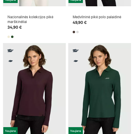
Nacionalinės kolekcijos pikė
Medvilninė pikė polo palaidinė
marškinėliai
49,90 €
34,90 €
Naujiena
Naujiena