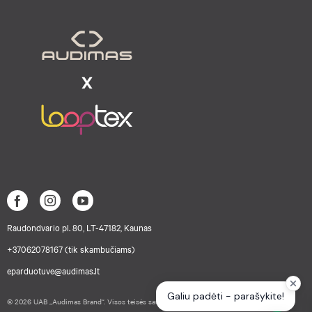
Raudondvario pl. 80, LT-47182, Kaunas
+37062078167 (tik skambučiams)
eparduotuve@audimas.lt
© 2026 UAB „Audimas Brand“. Visos teisės saugomos.