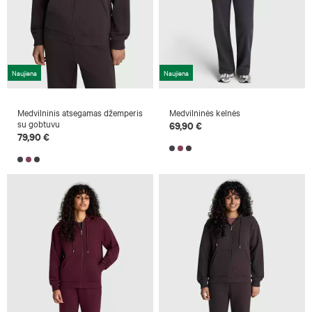
Naujiena
Naujiena
Medvilninis atsegamas džemperis
Medvilninės kelnės
su gobtuvu
69,90 €
79,90 €