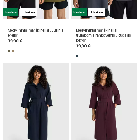
Naujiena
Uniseksas
Naujiena
Uniseksas
Medvilniniai marškinėliai „Jūrinis
Medvilniniai marškinėliai
erelis“
trumpomis rankovėmis „Rudasis
lokys“
39,90 €
39,90 €