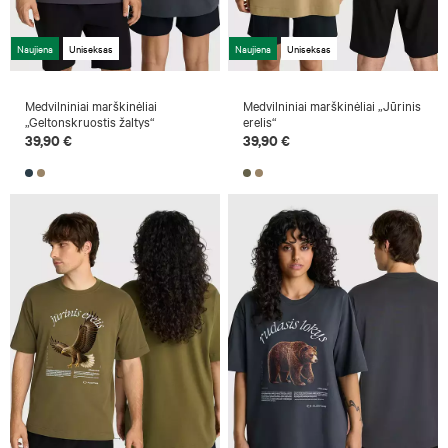
Naujiena
Uniseksas
Naujiena
Uniseksas
Medvilniniai marškinėliai
Medvilniniai marškinėliai „Jūrinis
„Geltonskruostis žaltys“
erelis“
39,90 €
39,90 €