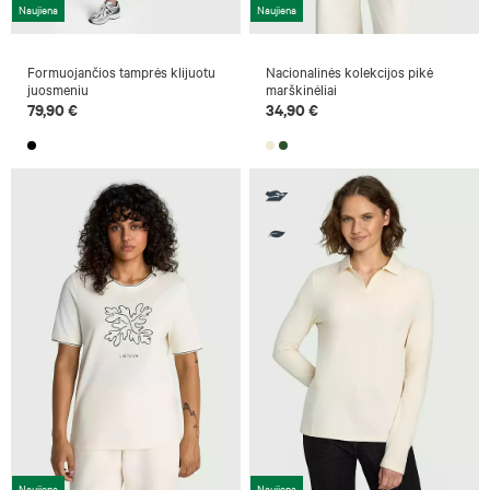
Naujiena
Naujiena
Formuojančios tamprės klijuotu
Nacionalinės kolekcijos pikė
juosmeniu
marškinėliai
79,90 €
34,90 €
Naujiena
Naujiena