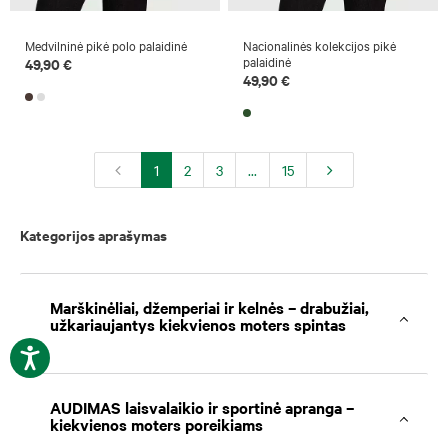
Medvilninė pikė polo palaidinė
Nacionalinės kolekcijos pikė
palaidinė
49,90 €
49,90 €
1
2
3
...
15
Kategorijos aprašymas
Marškinėliai, džemperiai ir kelnės – drabužiai,
užkariaujantys kiekvienos moters spintas
AUDIMAS laisvalaikio ir sportinė apranga –
kiekvienos moters poreikiams