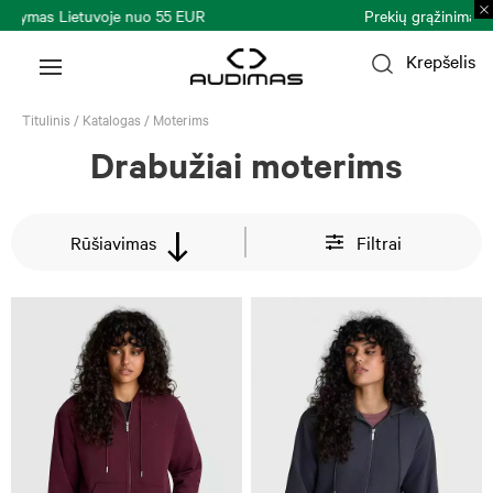
Prekių grąžinimas per 30 k. d.
Plačiau >
Krepšelis
Titulinis
/
Katalogas
/
Moterims
Drabužiai moterims
Rūšiavimas
Filtrai