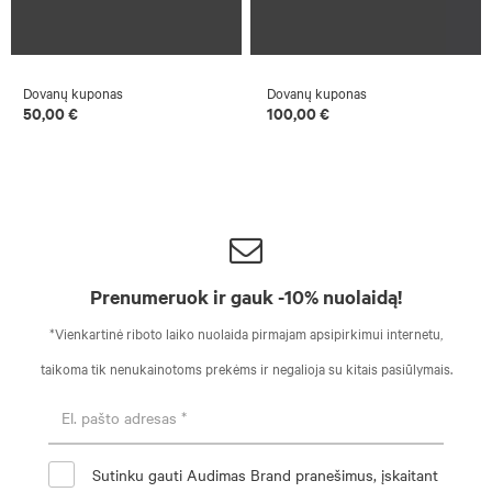
Dovanų kuponas
Dovanų kuponas
50,00 €
100,00 €
Prenumeruok ir gauk -10% nuolaidą!
*Vienkartinė riboto laiko nuolaida pirmajam apsipirkimui internetu,
taikoma tik nenukainotoms prekėms ir negalioja su kitais pasiūlymais.
Sutinku gauti Audimas Brand pranešimus, įskaitant