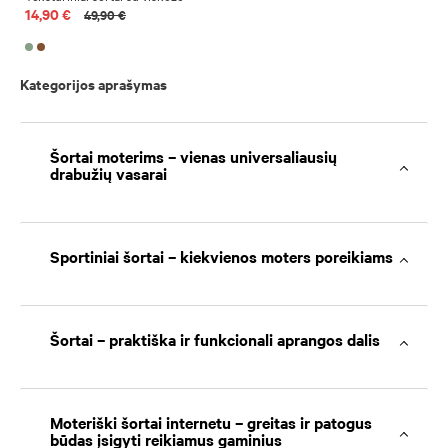
14,90 €
49,90 €
Kategorijos aprašymas
Šortai moterims – vienas universaliausių
drabužių vasarai
Sportiniai šortai – kiekvienos moters poreikiams
Šortai – praktiška ir funkcionali aprangos dalis
Moteriški šortai internetu – greitas ir patogus
būdas įsigyti reikiamus gaminius