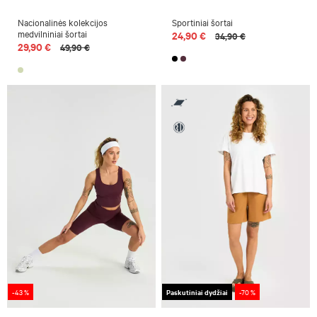
Nacionalinės kolekcijos
Sportiniai šortai
medvilniniai šortai
24,90 €
34,90 €
29,90 €
49,90 €
-43 %
Paskutiniai dydžiai
-70 %