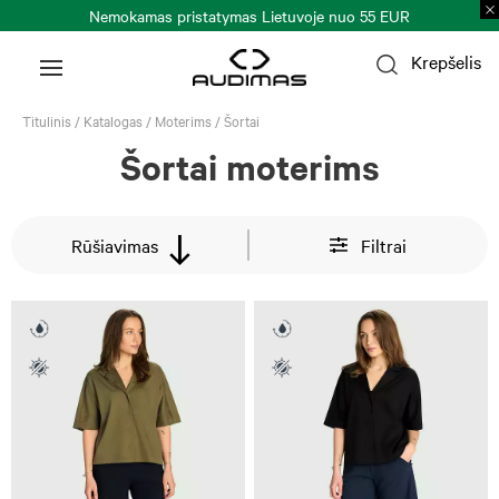
 nuo 55 EUR
Prekių grąžinimas per 30 k. d.
Plačiau
Krepšelis
Titulinis
/
Katalogas
/
Moterims
/
Šortai
Šortai moterims
Rūšiavimas
Filtrai