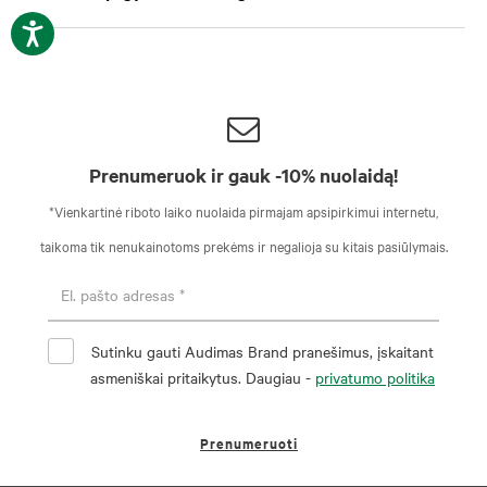
Prenumeruok ir gauk -10% nuolaidą!
*Vienkartinė riboto laiko nuolaida pirmajam apsipirkimui internetu,
taikoma tik nenukainotoms prekėms ir negalioja su kitais pasiūlymais.
Sutinku gauti Audimas Brand pranešimus, įskaitant
asmeniškai pritaikytus. Daugiau -
privatumo politika
Prenumeruoti