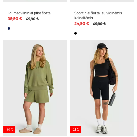
Ilgi medvilniniai pikė šortai
Sportiniai šortai su vidinėmis
kelnaitėmis
39,90 €
49,90 €
24,90 €
49,90 €
-40 %
-29 %