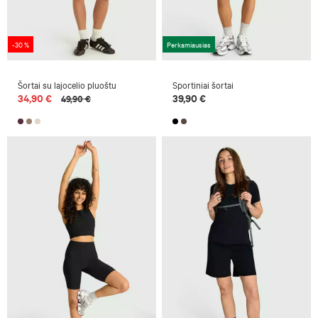
-30 %
Perkamiausias
Šortai su lajocelio pluoštu
Sportiniai šortai
34,90 €
39,90 €
49,90 €