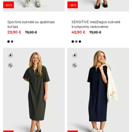
-63 %
-38 %
Sportinė suknelė su apatiniais
SENSITIVE medžiagos suknelė
šortais
trumpomis rankovėmis
29,90 €
49,90 €
79,90 €
79,90 €