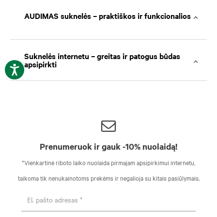
AUDIMAS suknelės – praktiškos ir funkcionalios
Suknelės internetu – greitas ir patogus būdas
apsipirkti
Prenumeruok ir gauk -10% nuolaidą!
*Vienkartinė riboto laiko nuolaida pirmajam apsipirkimui internetu,
taikoma tik nenukainotoms prekėms ir negalioja su kitais pasiūlymais.