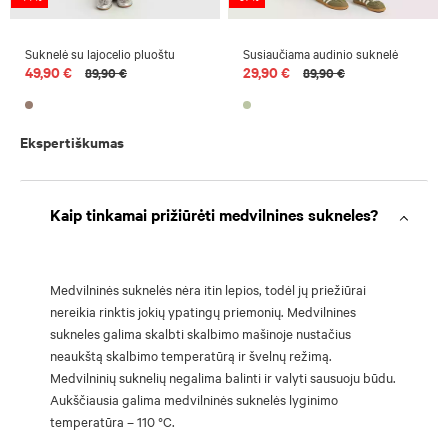
Suknelė su lajocelio pluoštu
Susiaučiama audinio suknelė
49,90 €
29,90 €
89,90 €
89,90 €
Ekspertiškumas
Kaip tinkamai prižiūrėti medvilnines sukneles?
Medvilninės suknelės nėra itin lepios, todėl jų priežiūrai
nereikia rinktis jokių ypatingų priemonių. Medvilnines
sukneles galima skalbti skalbimo mašinoje nustačius
neaukštą skalbimo temperatūrą ir švelnų režimą.
Medvilninių suknelių negalima balinti ir valyti sausuoju būdu.
Aukščiausia galima medvilninės suknelės lyginimo
temperatūra – 110 °C.