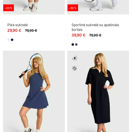
-63 %
-50 %
Pikė suknelė
Sportinė suknelė su apatiniais
šortais
29,90 €
79,90 €
39,90 €
79,90 €