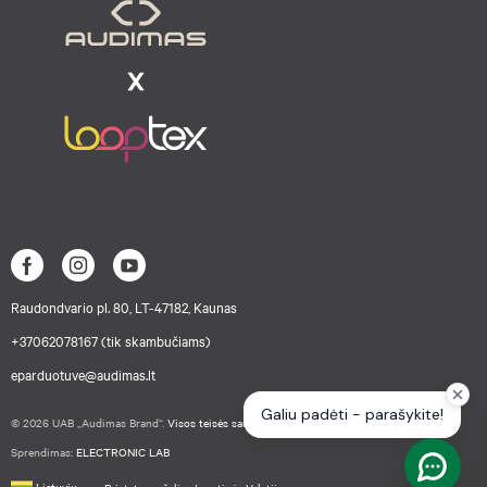
Raudondvario pl. 80, LT-47182, Kaunas
+37062078167 (tik skambučiams)
eparduotuve@audimas.lt
© 2026 UAB „Audimas Brand“.
Visos teisės saugomos.
Sprendimas:
ELECTRONIC LAB
Lietuvių