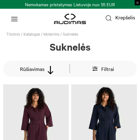
nuo 55 EUR
Prekių grąžinimas per 30 k. d.
Plačiau >
Krepšelis
Titulinis
/
Katalogas
/
Moterims
/
Suknelės
Suknelės
Rūšiavimas
Filtrai