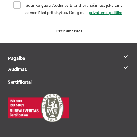
Sutinku gauti Audimas Brand pranešimus, įskaitant
asmeniškai pritaikytus. Daugiau -
privatumo politika
Prenumeruoti
Pagalba
Audimas
Sertifikatai