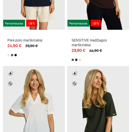
Perkamiausias
-38 %
Perkamiausias
-33 %
Pikė polo marškinėliai
SENSITIVE medžiagos
marškinėliai
24,90 €
39,90 €
29,90 €
44,90 €