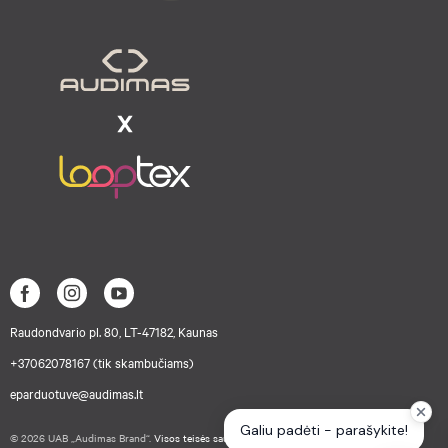
Raudondvario pl. 80, LT-47182, Kaunas
+37062078167 (tik skambučiams)
eparduotuve@audimas.lt
© 2026 UAB „Audimas Brand“.
Visos teisės saugomos.