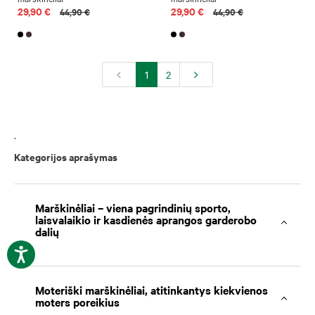
29,90 €
29,90 €
44,90 €
44,90 €
1
2
.
Kategorijos aprašymas
Marškinėliai – viena pagrindinių sporto,
laisvalaikio ir kasdienės aprangos garderobo
dalių
Moteriški marškinėliai, atitinkantys kiekvienos
moters poreikius