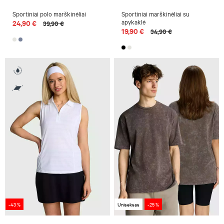
Sportiniai polo marškinėliai
Sportiniai marškinėliai su
apykaklė
24,90 €
39,90 €
19,90 €
34,90 €
-43 %
Uniseksas
-25 %