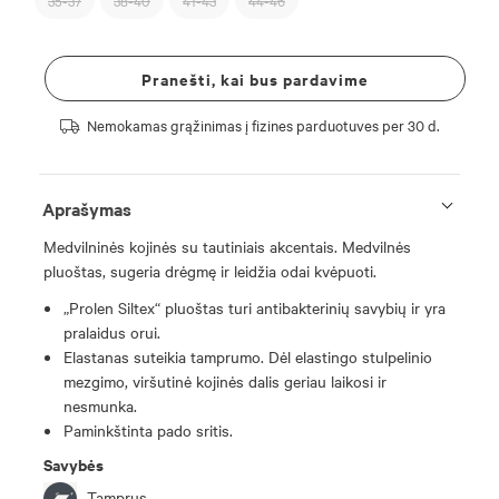
35-37
38-40
41-43
44-46
Pranešti, kai bus pardavime
Nemokamas grąžinimas į fizines parduotuves per 30 d.
Aprašymas
Medvilninės kojinės su tautiniais akcentais. Medvilnės
pluoštas, sugeria drėgmę ir leidžia odai kvėpuoti.
„Prolen Siltex“ pluoštas turi antibakterinių savybių ir yra
pralaidus orui.
Elastanas suteikia tamprumo. Dėl elastingo stulpelinio
mezgimo, viršutinė kojinės dalis geriau laikosi ir
nesmunka.
Paminkštinta pado sritis.
Savybės
Tamprus