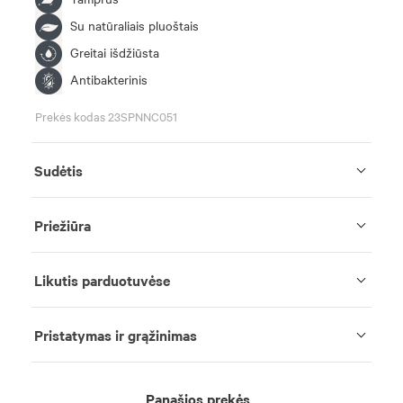
Su natūraliais pluoštais
Greitai išdžiūsta
Antibakterinis
Prekės kodas 23SPNNC051
Sudėtis
Priežiūra
Likutis parduotuvėse
Pristatymas ir grąžinimas
Panašios prekės