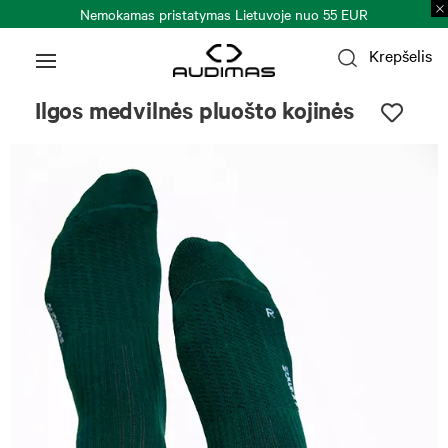
Nemokamas pristatymas Lietuvoje nuo 55 EUR
Krepšelis
Ilgos medvilnės pluošto kojinės