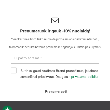
Prenumeruok ir gauk -10% nuolaidą!
*Vienkartinė riboto laiko nuolaida pirmajam apsipirkimui internetu,
taikoma tik nenukainotoms prekėms ir negalioja su kitais pasiūlymais.
Sutinku gauti Audimas Brand pranešimus, įskaitant
asmeniškai pritaikytus. Daugiau -
privatumo politika
Prenumeruoti