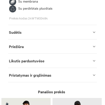
Su membrana
Su perdirbtais pluoštais
Prekės kodas 24WTM33484
Sudėtis
Priežiūra
Likutis parduotuvėse
Pristatymas ir grąžinimas
Panašios prekės