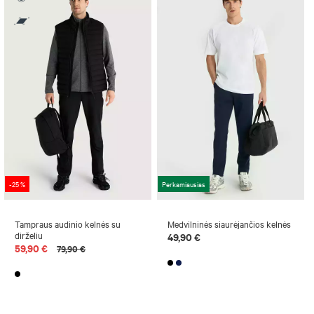
-25 %
Perkamiausias
Tampraus audinio kelnės su
Medvilninės siaurėjančios kelnės
dirželiu
49,90 €
59,90 €
79,90 €