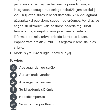
padidina atsparumą mechaniniams pažeidimams, o
integruota apsauga nuo sniego neleidžia jam patekti į
vidų. Klijuotos siūlės ir neperšlampami YKK Aquaguard
užtrauktukai papildomaisaugo nuo drėgmės. Ventiliacijos
angos su užtrauktukais šonuose padeda reguliuoti
temperatūrą, o reguliuojama juosmens apimtis ir
išformuotos kelių sritys prideda komforto judant.
Papildomam praktiškumui – užsegama kišenė šlaunies
srityje.
Modelis yra 184cm ūgio ir dėvi M dydį.
Savybės
Apsaugantis nuo šalčio
Atstumiantis vandenį
Apsaugantis nuo vėjo
Su klijuotomis siūlėmis
Neperšlampamas
Su sintetiniu pašiltinimu