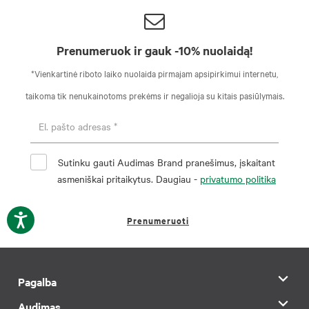
Prenumeruok ir gauk -10% nuolaidą!
*Vienkartinė riboto laiko nuolaida pirmajam apsipirkimui internetu,
taikoma tik nenukainotoms prekėms ir negalioja su kitais pasiūlymais.
Sutinku gauti Audimas Brand pranešimus, įskaitant
asmeniškai pritaikytus. Daugiau -
privatumo politika
Prenumeruoti
Pagalba
Audimas