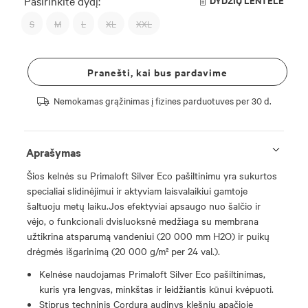
Pasirinkite dydį:
DYDŽIŲ LENTELĖ
S
M
L
XL
XXL
Pranešti, kai bus pardavime
Nemokamas grąžinimas į fizines parduotuves per 30 d.
Aprašymas
Šios kelnės su Primaloft Silver Eco pašiltinimu yra sukurtos
specialiai slidinėjimui ir aktyviam laisvalaikiui gamtoje
šaltuoju metų laiku.Jos efektyviai apsaugo nuo šalčio ir
vėjo, o funkcionali dvisluoksnė medžiaga su membrana
užtikrina atsparumą vandeniui (20 000 mm H2O) ir puikų
drėgmės išgarinimą (20 000 g/m² per 24 val.).
Kelnėse naudojamas Primaloft Silver Eco pašiltinimas,
kuris yra lengvas, minkštas ir leidžiantis kūnui kvėpuoti.
Stiprus techninis Cordura audinys klešnių apačioje