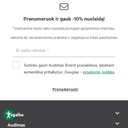
Prenumeruok ir gauk -10% nuolaidą!
*Vienkartinė riboto laiko nuolaida pirmajam apsipirkimui internetu,
taikoma tik nenukainotoms prekėms ir negalioja su kitais pasiūlymais.
Sutinku gauti Audimas Brand pranešimus, įskaitant
asmeniškai pritaikytus. Daugiau -
privatumo politika
Prenumeruoti
Pagalba
Audimas