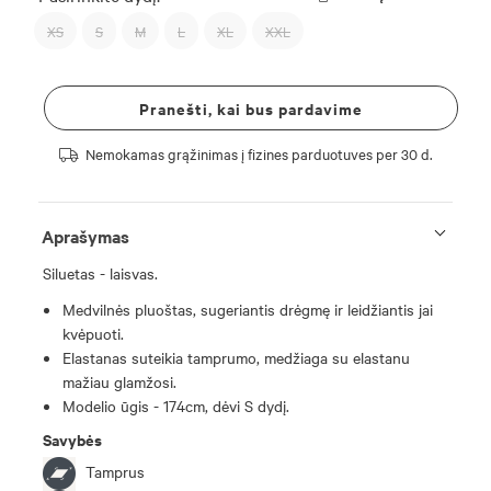
XS
S
M
L
XL
XXL
Pranešti, kai bus pardavime
Nemokamas grąžinimas į fizines parduotuves per 30 d.
Aprašymas
Siluetas - laisvas.
Medvilnės pluoštas, sugeriantis drėgmę ir leidžiantis jai
kvėpuoti.
Elastanas suteikia tamprumo, medžiaga su elastanu
mažiau glamžosi.
Modelio ūgis - 174cm, dėvi S dydį.
Savybės
Tamprus