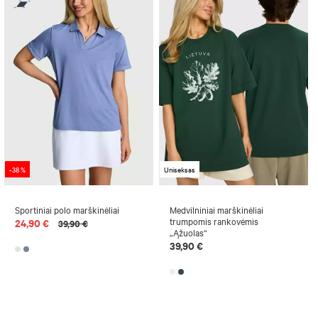
-38 %
Uniseksas
Sportiniai polo marškinėliai
Medvilniniai marškinėliai
trumpomis rankovėmis
24,90 €
39,90 €
„Ąžuolas“
39,90 €