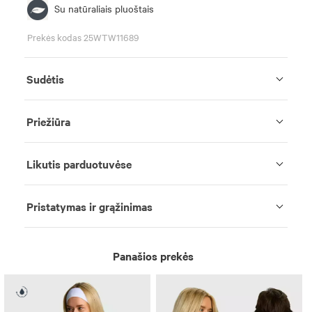
Su natūraliais pluoštais
Prekės kodas 25WTW11689
Sudėtis
Priežiūra
Likutis parduotuvėse
Pristatymas ir grąžinimas
Panašios prekės