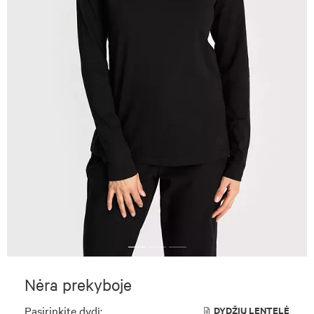
Nėra prekyboje
Pasirinkite dydį:
DYDŽIŲ LENTELĖ