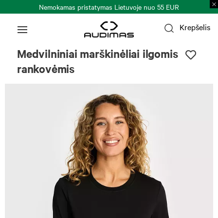
Nemokamas pristatymas Lietuvoje nuo 55 EUR
Krepšelis
Medvilniniai marškinėliai ilgomis
rankovėmis