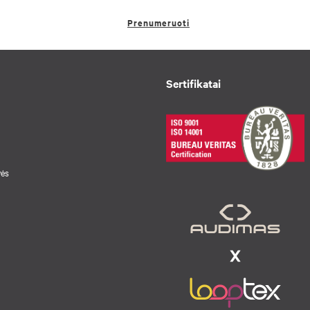
Prenumeruoti
Sertifikatai
vės