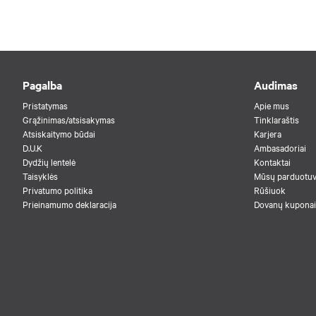
Pagalba
Audimas
Pristatymas
Apie mus
Grąžinimas/atsisakymas
Tinklaraštis
Atsiskaitymo būdai
Karjera
D.U.K
Ambasadoriai
Dydžių lentelė
Kontaktai
Taisyklės
Mūsų parduotu
Privatumo politika
Rūšiuok
Prieinamumo deklaracija
Dovanų kuponai