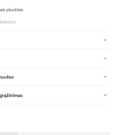
ais pluoštais
PRN90041
tuvėse
 grąžinimas