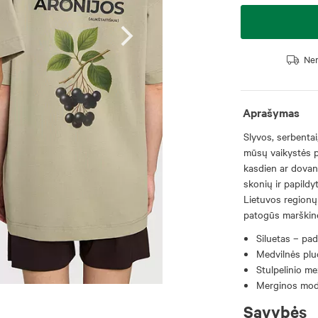
Nem
Aprašymas
Slyvos, serbentai
mūsų vaikystės pri
kasdien ar dovano
skonių ir papildy
Lietuvos regionų 
patogūs marškinė
Siluetas – pad
Medvilnės pluo
Stulpelinio m
Merginos mode
Savybės