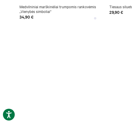
Medvilniniai marškinėliai trumpomis rankovėmis
Tiesaus siluet
„Vienybės simboliai“
29,90 €
34,90 €