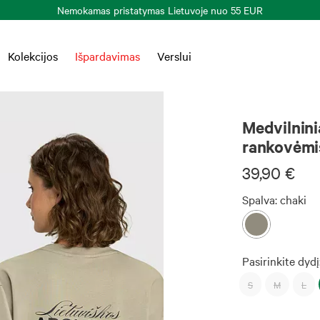
Nemokamas pristatymas Lietuvoje nuo 55 EUR
Kolekcijos
Išpardavimas
Verslui
Uniseksas
Medvilnini
rankovėmi
39,90 €
Spalva:
chaki
Pasirinkite dydį
S
M
L