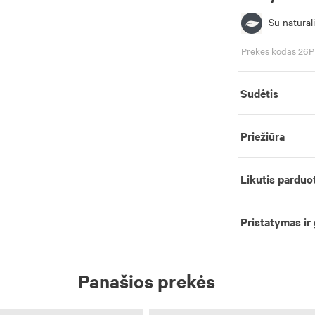
Su natūrali
Prekės kodas 26
Sudėtis
Priežiūra
Likutis parduo
Pristatymas ir
Panašios prekės