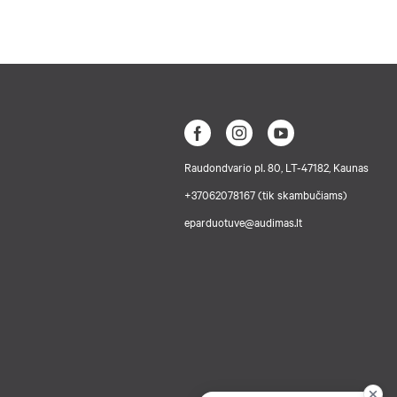
Raudondvario pl. 80, LT-47182, Kaunas
+37062078167 (tik skambučiams)
eparduotuve@audimas.lt