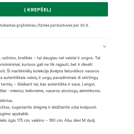
Į KREPŠELĮ
okamas grąžinimas į fizines parduotuves per 30 d.
, vyšnios, braškės – tai daugiau nei vaisiai ir uogos. Tai
siminimai, kuriuos gali ne tik ragauti, bet ir dėvėti
ti. Ši marškinėlių kolekcija įkvėpta lietuviškos vasaros
ta autentiškais vaisių ir uogų pavadinimais iš skirtingų
tarmių – išlaikant tai, kas autentiška ir sava. Lengvi,
liai - miestui, kelionėms, vasaros atostogų akimirkoms.
idintas.
štas, sugeriantis drėgmę ir leidžiantis odai kvėpuoti.
ezgimo apykaklė.
lio ūgis 175 cm, vaikino – 180 cm. Abu dėvi M dydį.