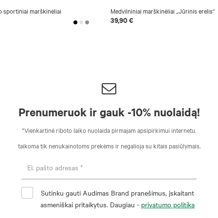
o sportiniai marškinėliai
Medvilniniai marškinėliai „Jūrinis erelis“
39,90 €
Prenumeruok ir gauk -10% nuolaidą!
*Vienkartinė riboto laiko nuolaida pirmajam apsipirkimui internetu,
taikoma tik nenukainotoms prekėms ir negalioja su kitais pasiūlymais.
Sutinku gauti Audimas Brand pranešimus, įskaitant
asmeniškai pritaikytus. Daugiau -
privatumo politika