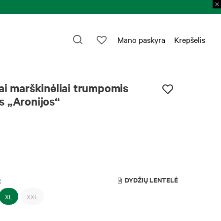
Mano paskyra
Krepšelis
ai marškinėliai trumpomis
s „Aronijos“
:
DYDŽIŲ LENTELĖ
XL
XXL