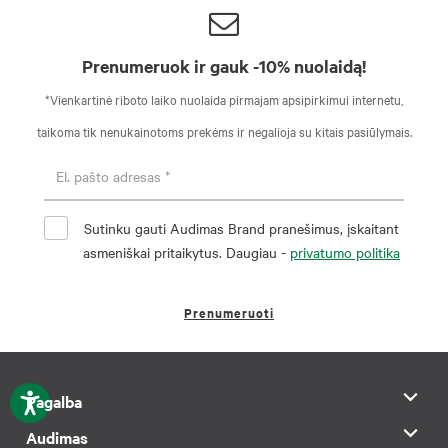
Prenumeruok ir gauk -10% nuolaidą!
*Vienkartinė riboto laiko nuolaida pirmajam apsipirkimui internetu,
taikoma tik nenukainotoms prekėms ir negalioja su kitais pasiūlymais.
Sutinku gauti Audimas Brand pranešimus, įskaitant
asmeniškai pritaikytus. Daugiau -
privatumo politika
Prenumeruoti
Pagalba
Audimas