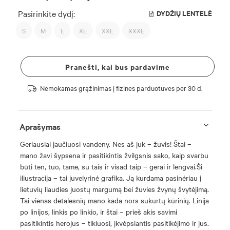
Pasirinkite dydį:
DYDŽIŲ LENTELĖ
S
M
L
XL
XXL
XXXL
Pranešti, kai bus pardavime
Nemokamas grąžinimas į fizines parduotuves per 30 d.
Aprašymas
Geriausiai jaučiuosi vandeny. Nes aš juk – žuvis! Štai –
mano žavi šypsena ir pasitikintis žvilgsnis sako, kaip svarbu
būti ten, tuo, tame, su tais ir visad taip – gerai ir lengvai.Ši
iliustracija – tai juvelyrinė grafika. Ją kurdama pasinėriau į
lietuvių liaudies juostų margumą bei žuvies žvynų švytėjimą.
Tai vienas detalesnių mano kada nors sukurtų kūrinių. Linija
po linijos, linkis po linkio, ir štai – prieš akis savimi
pasitikintis herojus – tikiuosi, įkvėpsiantis pasitikėjimo ir jus.