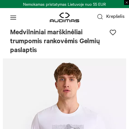
Nemokamas pristatymas Lietuvoje nuo 55 EUR
Krepšelis
Medvilniniai marškinėliai
trumpomis rankovėmis Gelmių
paslaptis