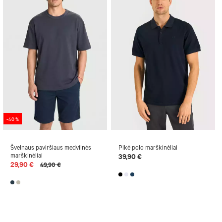
-40 %
Švelnaus paviršiaus medvilnės
Pikė polo marškinėliai
marškinėliai
39,90 €
29,90 €
49,90 €