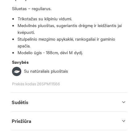
Siluetas – reguliarus.
Trikotažas su kilpiniu vidumi.
Medvilnės pluoštas, sugeriantis drėgmę ir leidžiantis jai
kvėpuoti.
Stulpelinio mezgimo apykaklė, rankogaliai ir gaminio
apačia.
Modelio ūgis - 188cm, dėvi M dydį.
Savybės
Su natūraliais pluoštais
Prekės kodas 26SPM11566
Sudėtis
Priežiūra