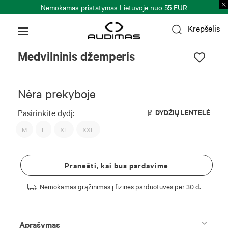
Nemokamas pristatymas Lietuvoje nuo 55 EUR
Krepšelis
Medvilninis džemperis
Nėra prekyboje
Pasirinkite dydį:
DYDŽIŲ LENTELĖ
M
L
XL
XXL
Pranešti, kai bus pardavime
Nemokamas grąžinimas į fizines parduotuves per 30 d.
Aprašymas