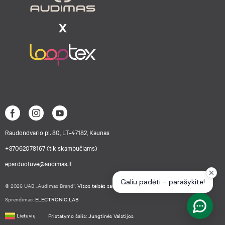
Raudondvario pl. 80, LT-47182, Kaunas
+37062078167 (tik skambučiams)
eparduotuve@audimas.lt
© 2026 UAB „Audimas Brand“.
Visos teisės saugomos.
Sprendimas:
ELECTRONIC LAB
Lietuvių
Pristatymo šalis: Jungtinės Valstijos