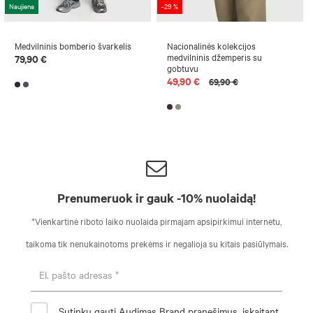
Naujiena
-29 %
Medvilninis bomberio švarkelis
Nacionalinės kolekcijos
medvilninis džemperis su
79,90 €
gobtuvu
49,90 €
69,90 €
Prenumeruok ir gauk -10% nuolaidą!
*Vienkartinė riboto laiko nuolaida pirmajam apsipirkimui internetu,
taikoma tik nenukainotoms prekėms ir negalioja su kitais pasiūlymais.
Sutinku gauti Audimas Brand pranešimus, įskaitant