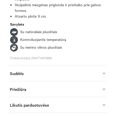
Stulpelinis mezgimas priglunda ir prisitaiko prie galvos
formos.
Atvarto plotis 9 cm.
Savybės
Su natūraliais pluoštais
Kontroliuojantis temperatūrą
Su merino vilnos pluoštais
Prekės kodas 25WTW51888
Sudėtis
Priežiūra
Likutis parduotuvėse