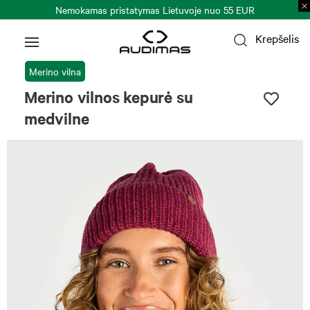
Nemokamas pristatymas Lietuvoje nuo 55 EUR
Krepšelis
Merino vilna
Merino vilnos kepurė su
medvilne