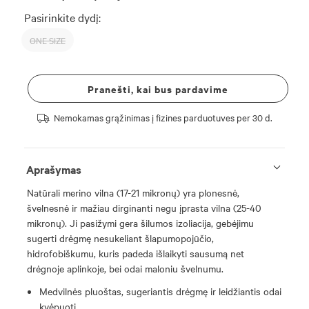
Pasirinkite dydį:
ONE SIZE
Pranešti, kai bus pardavime
Nemokamas grąžinimas į fizines parduotuves per 30 d.
Aprašymas
Natūrali merino vilna (17-21 mikronų) yra plonesnė,
švelnesnė ir mažiau dirginanti negu įprasta vilna (25-40
mikronų). Ji pasižymi gera šilumos izoliacija, gebėjimu
sugerti drėgmę nesukeliant šlapumopojūčio,
hidrofobiškumu, kuris padeda išlaikyti sausumą net
drėgnoje aplinkoje, bei odai maloniu švelnumu.
Medvilnės pluoštas, sugeriantis drėgmę ir leidžiantis odai
kvėpuoti.