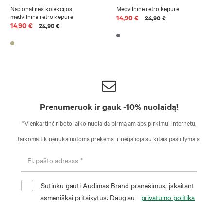
Nacionalinės kolekcijos
Medvilninė retro kepurė
medvilninė retro kepurė
14,90 €
24,90 €
14,90 €
24,90 €
Prenumeruok ir gauk -10% nuolaidą!
*Vienkartinė riboto laiko nuolaida pirmajam apsipirkimui internetu,
taikoma tik nenukainotoms prekėms ir negalioja su kitais pasiūlymais.
Sutinku gauti Audimas Brand pranešimus, įskaitant
asmeniškai pritaikytus. Daugiau -
privatumo politika