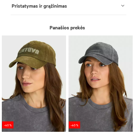
Pristatymas ir grąžinimas
Panašios prekės
-40 %
-40 %