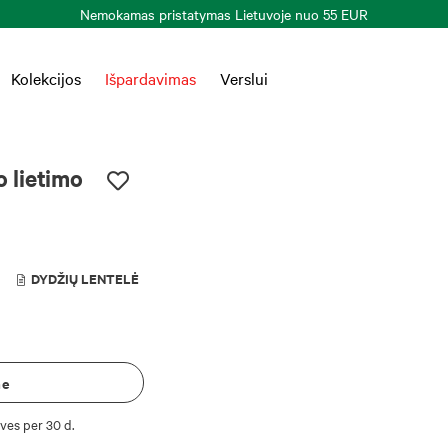
Nemokamas pristatymas Lietuvoje nuo 55 EUR
Kolekcijos
Išpardavimas
Verslui
o lietimo
DYDŽIŲ LENTELĖ
me
ves per 30 d.