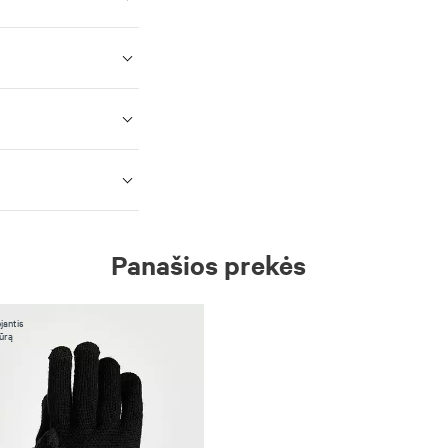
Panašios prekės
jantis
ūrą