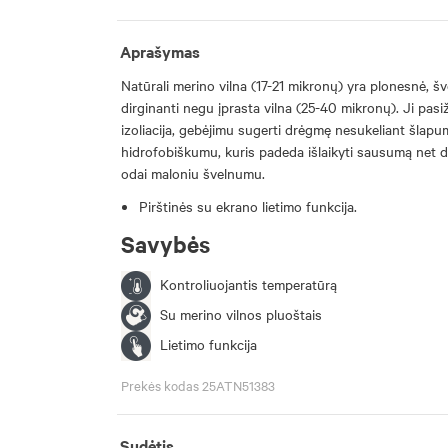
Aprašymas
Natūrali merino vilna (17-21 mikronų) yra plonesnė, š
dirginanti negu įprasta vilna (25-40 mikronų). Ji pas
izoliacija, gebėjimu sugerti drėgmę nesukeliant šlapu
hidrofobiškumu, kuris padeda išlaikyti sausumą net dr
odai maloniu švelnumu.
Pirštinės su ekrano lietimo funkcija.
Savybės
Kontroliuojantis temperatūrą
Su merino vilnos pluoštais
Lietimo funkcija
Prekės kodas 25ATN51383
Sudėtis