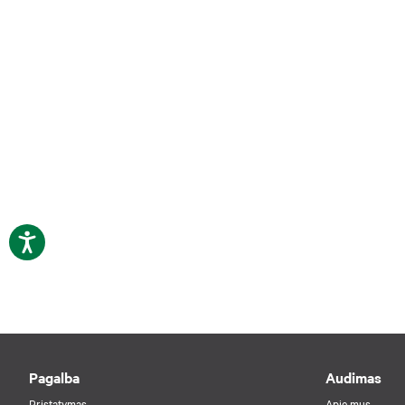
Pagalba
Audimas
Pristatymas
Apie mus