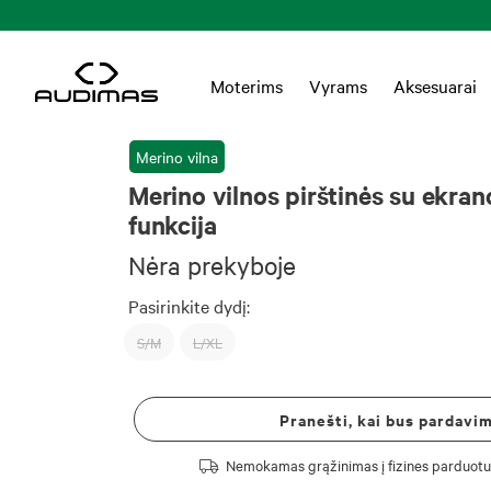
Moterims
Vyrams
Aksesuarai
Merino vilna
Merino vilnos pirštinės su ekran
funkcija
Nėra prekyboje
Pasirinkite dydį:
S/M
L/XL
Pranešti, kai bus pardavi
Nemokamas grąžinimas į fizines parduotu