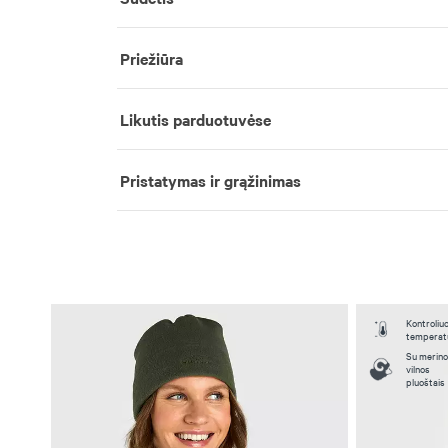
Priežiūra
Likutis parduotuvėse
Pristatymas ir grąžinimas
Kontroliuo
temperat
Su merino
vilnos
pluoštais