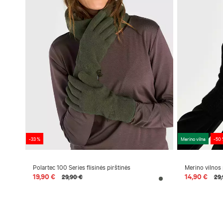
-33 %
Merino vilna
-50 
Polartec 100 Series flisinės pirštinės
Merino vilnos 
19,90 €
14,90 €
29,90 €
29,