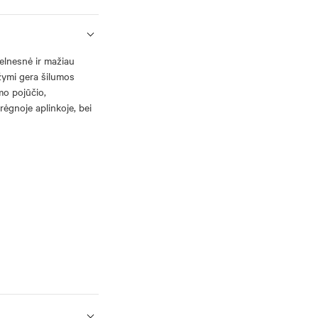
velnesnė ir mažiau
ižymi gera šilumos
mo pojūčio,
ėgnoje aplinkoje, bei