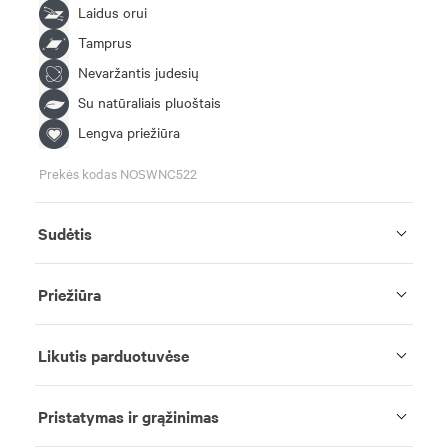
Laidus orui
Tamprus
Nevaržantis judesių
Su natūraliais pluoštais
Lengva priežiūra
Prekės kodas NOSWNC522
Sudėtis
Priežiūra
Likutis parduotuvėse
Pristatymas ir grąžinimas