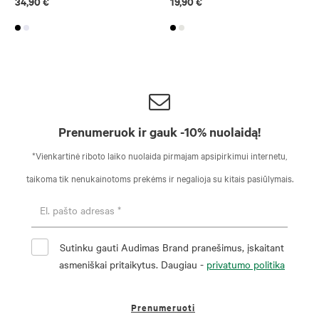
34,90 €
19,90 €
Prenumeruok ir gauk -10% nuolaidą!
*Vienkartinė riboto laiko nuolaida pirmajam apsipirkimui internetu,
taikoma tik nenukainotoms prekėms ir negalioja su kitais pasiūlymais.
Sutinku gauti Audimas Brand pranešimus, įskaitant
asmeniškai pritaikytus. Daugiau -
privatumo politika
Prenumeruoti