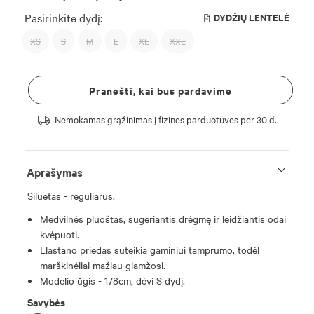
Pasirinkite dydį:
DYDŽIŲ LENTELĖ
XS
S
M
L
XL
XXL
Pranešti, kai bus pardavime
Nemokamas grąžinimas į fizines parduotuves per 30 d.
Aprašymas
Siluetas - reguliarus.
Medvilnės pluoštas, sugeriantis drėgmę ir leidžiantis odai
kvėpuoti.
Elastano priedas suteikia gaminiui tamprumo, todėl
marškinėliai mažiau glamžosi.
Modelio ūgis - 178cm, dėvi S dydį.
Savybės