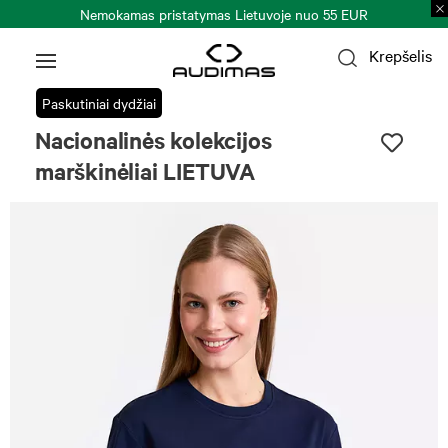
Nemokamas pristatymas Lietuvoje nuo 55 EUR
Krepšelis
Paskutiniai dydžiai
Nacionalinės kolekcijos
marškinėliai LIETUVA