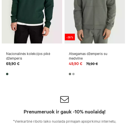
-38 %
Nacionalinės kolekcijos pikė
Atsegamas džemperis su
džemperis
medvilne
69,90 €
49,90 €
79,90 €
Prenumeruok ir gauk -10% nuolaidą!
*Vienkartinė riboto laiko nuolaida pirmajam apsipirkimui internetu,