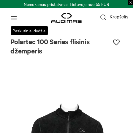
Nemokamas pristatymas Lietuvoje nuo 55 EUR
Krepšelis
Paskutiniai dydžiai
Polartec 100 Series flisinis
džemperis