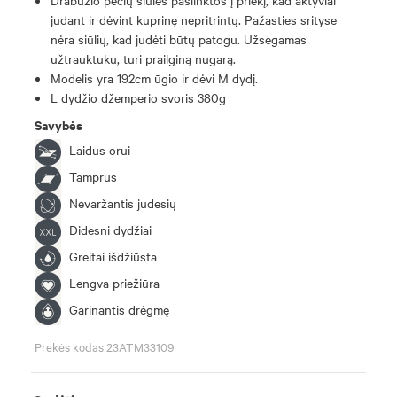
judant ir dėvint kuprinę nepritrintų. Pažasties srityse
nėra siūlių, kad judėti būtų patogu. Užsegamas
užtrauktuku, turi prailginą nugarą.
Modelis yra 192cm ūgio ir dėvi M dydį.
L dydžio džemperio svoris 380g
Savybės
Laidus orui
Tamprus
Nevaržantis judesių
Didesni dydžiai
Greitai išdžiūsta
Lengva priežiūra
Garinantis drėgmę
Prekės kodas 23ATM33109