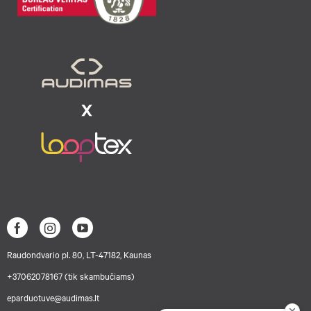
Raudondvario pl. 80, LT-47182, Kaunas
+37062078167 (tik skambučiams)
eparduotuve@audimas.lt