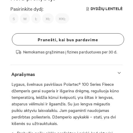
Pasirinkite dydį:
DYDŽIŲ LENTELĖ
S
M
L
XL
XXL
Pranešti, kai bus pardavime
Nemokamas grąžinimas į fizines parduotuves per 30 d.
Aprašymas
Lygaus, švelnaus paviršiaus Polartec® 100 Series Fleece
džemperis gerai sugeria ir išgarina drėgmę, reguliuoja kūno
temperatūrą, leidžia kūnui kvėpuoti, yra šiltas ir lengvas,
atsparus vėlimuisi ir ilgaamžis. Su juo lengva mėgautis
puikiu aktyviu laisvalaikiu. Jam pagaminti naudojamas
perdirbtas poliesteris. Džemperio apykaklė – stati, yra dvi
kišenės su užtrauktukais.
Drabužio pečių siūlės paslinktos į priekį, kad aktyviai