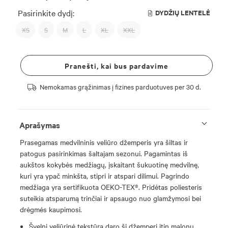
Pasirinkite dydį:
DYDŽIŲ LENTELĖ
XS
S
M
L
XL
XXL
Pranešti, kai bus pardavime
Nemokamas grąžinimas į fizines parduotuves per 30 d.
Aprašymas
Prasegamas medvilninis veliūro džemperis yra šiltas ir
patogus pasirinkimas šaltajam sezonui. Pagamintas iš
aukštos kokybės medžiagų, įskaitant šukuotinę medvilnę,
kuri yra ypač minkšta, stipri ir atspari dilimui. Pagrindo
medžiaga yra sertifikuota OEKO-TEX®. Pridėtas poliesteris
suteikia atsparumą trinčiai ir apsaugo nuo glamžymosi bei
drėgmės kaupimosi.
Švelni veliūrinė tekstūra daro šį džemperį itin malonų