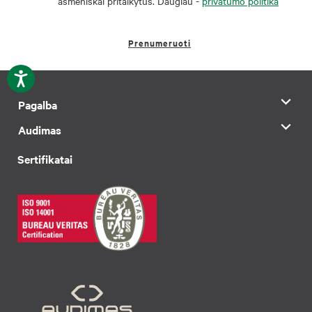
asmeniškai pritaikytus. Daugiau -
privatumo politika
Prenumeruoti
Pagalba
Audimas
Sertifikatai