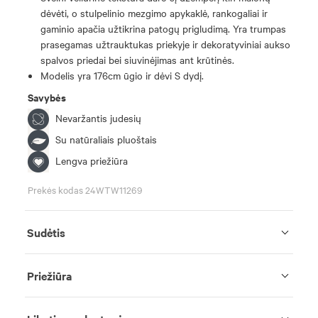
dėvėti, o stulpelinio mezgimo apykaklė, rankogaliai ir
gaminio apačia užtikrina patogų prigludimą. Yra trumpas
prasegamas užtrauktukas priekyje ir dekoratyviniai aukso
spalvos priedai bei siuvinėjimas ant krūtinės.
Modelis yra 176cm ūgio ir dėvi S dydį.
Savybės
Nevaržantis judesių
Su natūraliais pluoštais
Lengva priežiūra
Prekės kodas 24WTW11269
Sudėtis
Priežiūra