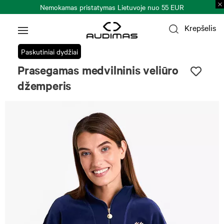
Nemokamas pristatymas Lietuvoje nuo 55 EUR
Krepšelis
Paskutiniai dydžiai
Prasegamas medvilninis veliūro
džemperis