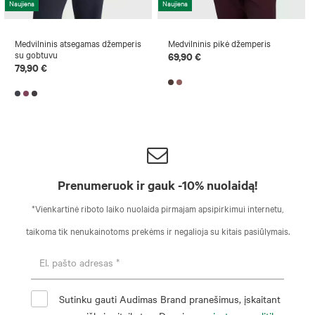
Naujiena
Naujiena
Medvilninis atsegamas džemperis
Medvilninis pikė džemperis
su gobtuvu
69,90 €
79,90 €
Prenumeruok ir gauk -10% nuolaidą!
*Vienkartinė riboto laiko nuolaida pirmajam apsipirkimui internetu,
taikoma tik nenukainotoms prekėms ir negalioja su kitais pasiūlymais.
Sutinku gauti Audimas Brand pranešimus, įskaitant