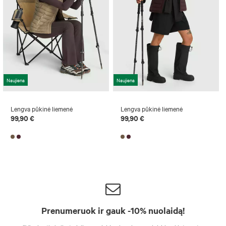
Naujiena
Naujiena
Lengva pūkinė liemenė
Lengva pūkinė liemenė
99,90 €
99,90 €
Prenumeruok ir gauk -10% nuolaidą!