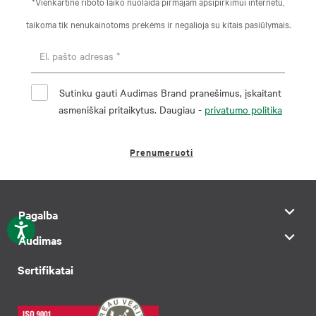
*Vienkartinė riboto laiko nuolaida pirmajam apsipirkimui internetu,
taikoma tik nenukainotoms prekėms ir negalioja su kitais pasiūlymais.
Sutinku gauti Audimas Brand pranešimus, įskaitant
asmeniškai pritaikytus. Daugiau -
privatumo politika
Prenumeruoti
Pagalba
Audimas
Sertifikatai