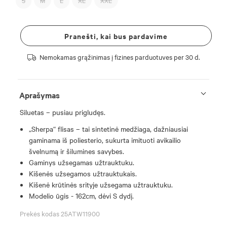
S
M
L
XL
XXL
Pranešti, kai bus pardavime
Nemokamas grąžinimas į fizines parduotuves per 30 d.
Aprašymas
Siluetas – pusiau prigludęs.
„Sherpa“ flisas – tai sintetinė medžiaga, dažniausiai
gaminama iš poliesterio, sukurta imituoti avikailio
švelnumą ir šilumines savybes.
Gaminys užsegamas užtrauktuku.
Kišenės užsegamos užtrauktukais.
Kišenė krūtinės srityje užsegama užtrauktuku.
Modelio ūgis - 162cm, dėvi S dydį.
Prekės kodas 25ATW11900