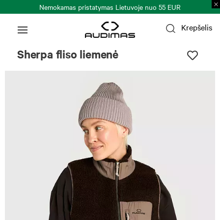
Nemokamas pristatymas Lietuvoje nuo 55 EUR
Krepšelis
Sherpa fliso liemenė