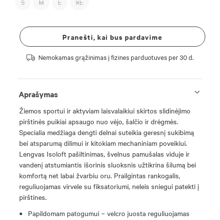
S
M
L
XL
Pranešti, kai bus pardavime
Nemokamas grąžinimas į fizines parduotuves per 30 d.
Aprašymas
Žiemos sportui ir aktyviam laisvalaikiui skirtos slidinėjimo
pirštinės puikiai apsaugo nuo vėjo, šalčio ir drėgmės.
Specialia medžiaga dengti delnai suteikia geresnį sukibimą
bei atsparumą dilimui ir kitokiam mechaniniam poveikiui.
Lengvas Isoloft pašiltinimas, švelnus pamušalas viduje ir
vandenį atstumiantis išorinis sluoksnis užtikrina šilumą bei
komfortą net labai žvarbiu oru. Prailgintas rankogalis,
reguliuojamas virvele su fiksatoriumi, neleis sniegui patekti į
pirštines.
Papildomam patogumui – velcro juosta reguliuojamas