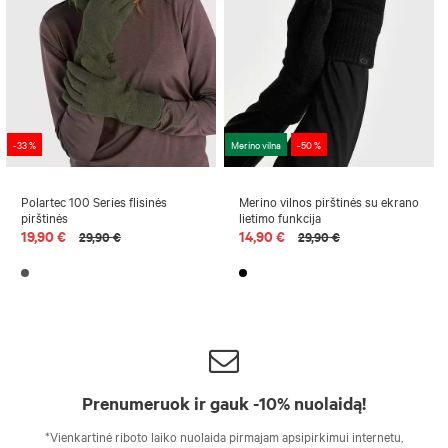
-33 %
Merino vilna
-50 %
Polartec 100 Series flisinės
Merino vilnos pirštinės su ekrano
pirštinės
lietimo funkcija
19,90 €
14,90 €
29,90 €
29,90 €
Prenumeruok ir gauk -10% nuolaidą!
*Vienkartinė riboto laiko nuolaida pirmajam apsipirkimui internetu,