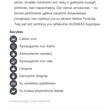
plotis, virvelės tvirtinimui ant riešų ir galimybė susegti
pirštines, kad nepasimestų. Dar vienas privalumas – su
šiomis pirštinėmis galima naudotis išmaniaisiais
įrenginiais, nes nykštys yra su ekrano lietimo funkcija.
Taip pat ant pirštinių yra refleksinis AUDIMAS logotipas.
Savybės
Laidus orui
Apsaugantis nuo šalčio
Atstumiantis vandenį
Apsaugantis nuo vėjo
Lengvas
Garinantis drėgmę
Su sintetiniu pašiltinimu
Su šviesą atspindinčia detale
Prekės kodas 24WTN53049