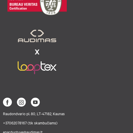
Raudondvario pl. 80, LT-47182, Kaunas
+37062078167 (tik skambučiams)
eparduotuve@audimas.lt