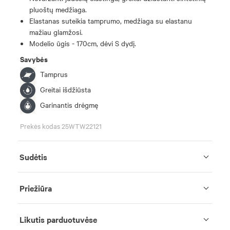
pluoštų medžiaga.
Elastanas suteikia tamprumo, medžiaga su elastanu
mažiau glamžosi.
Modelio ūgis - 170cm, dėvi S dydį.
Savybės
Tamprus
Greitai išdžiūsta
Garinantis drėgmę
Prekės kodas 25WTW22121
Sudėtis
Priežiūra
Likutis parduotuvėse