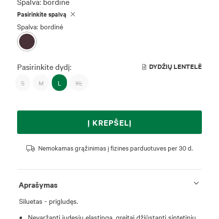
Spalva:
bordinė
Pasirinkite spalvą
Spalva: bordinė
Pasirinkite dydį:
DYDŽIŲ LENTELĖ
S
M
L
XL
Į KREPŠELĮ
Nemokamas grąžinimas į fizines parduotuves per 30 d.
Aprašymas
Siluetas - prigludęs.
Nevaržanti judesių elastinga, greitai džiūstanti sintetinių