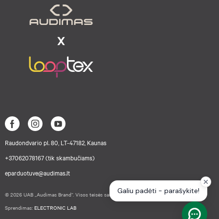
Raudondvario pl. 80, LT-47182, Kaunas
+37062078167 (tik skambučiams)
eparduotuve@audimas.lt
© 2026 UAB „Audimas Brand“. Visos teisės saugomos.
Sprendimas:
ELECTRONIC LAB