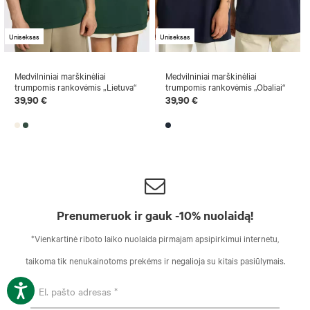
Uniseksas
Uniseksas
Medvilniniai marškinėliai
Medvilniniai marškinėliai
trumpomis rankovėmis „Lietuva“
trumpomis rankovėmis „Obaliai“
39,90 €
39,90 €
Prenumeruok ir gauk -10% nuolaidą!
*Vienkartinė riboto laiko nuolaida pirmajam apsipirkimui internetu,
taikoma tik nenukainotoms prekėms ir negalioja su kitais pasiūlymais.