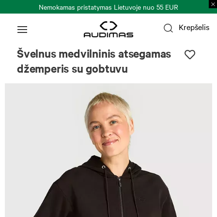
Nemokamas pristatymas Lietuvoje nuo 55 EUR
Krepšelis
Švelnus medvilninis atsegamas
džemperis su gobtuvu