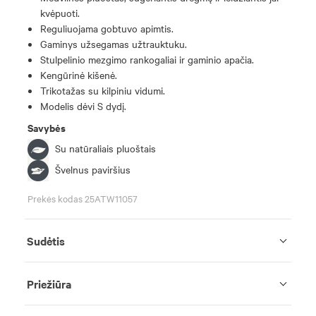
kvėpuoti.
Reguliuojama gobtuvo apimtis.
Gaminys užsegamas užtrauktuku.
Stulpelinio mezgimo rankogaliai ir gaminio apačia.
Kengūrinė kišenė.
Trikotažas su kilpiniu vidumi.
Modelis dėvi S dydį.
Savybės
Su natūraliais pluoštais
Švelnus paviršius
Prekės kodas 25ATW11057
Sudėtis
Priežiūra