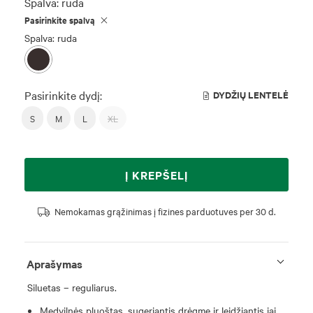
Spalva:
ruda
Pasirinkite spalvą
Spalva: ruda
Pasirinkite dydį:
DYDŽIŲ LENTELĖ
S
M
L
XL
Į KREPŠELĮ
Nemokamas grąžinimas į fizines parduotuves per 30 d.
Aprašymas
Siluetas – reguliarus.
Medvilnės pluoštas, sugeriantis drėgmę ir leidžiantis jai