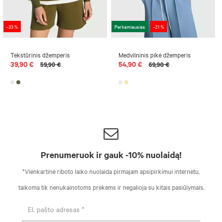
-33 %
Perkamiausias
-21 %
Tekstūrinis džemperis
Medvilninis pikė džemperis
39,90 €
54,90 €
59,90 €
69,90 €
Prenumeruok ir gauk -10% nuolaidą!
*Vienkartinė riboto laiko nuolaida pirmajam apsipirkimui internetu,
taikoma tik nenukainotoms prekėms ir negalioja su kitais pasiūlymais.