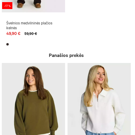
-17 %
Švelnios medvilninės plačios
kelnės
49,90 €
59,90 €
Panašios prekės