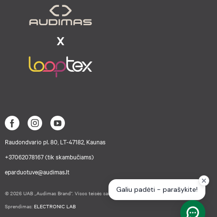
Raudondvario pl. 80, LT-47182, Kaunas
+37062078167 (tik skambučiams)
eparduotuve@audimas.lt
© 2026 UAB „Audimas Brand“. Visos teisės saugomos.
Sprendimas:
ELECTRONIC LAB