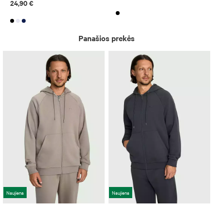
24,90 €
Panašios prekės
Naujiena
Naujiena