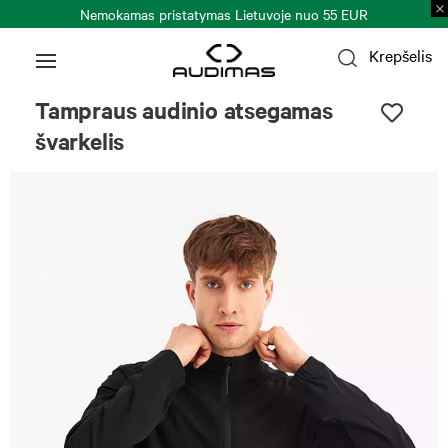
Nemokamas pristatymas Lietuvoje nuo 55 EUR
Krepšelis
Tampraus audinio atsegamas
švarkelis