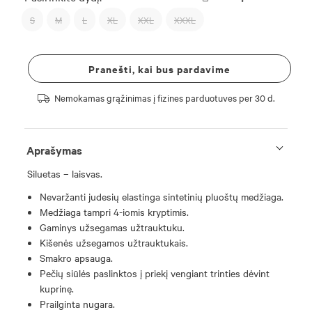
S
M
L
XL
XXL
XXXL
Pranešti, kai bus pardavime
Nemokamas grąžinimas į fizines parduotuves per 30 d.
Aprašymas
Siluetas – laisvas.
Nevaržanti judesių elastinga sintetinių pluoštų medžiaga.
Medžiaga tampri 4-iomis kryptimis.
Gaminys užsegamas užtrauktuku.
Kišenės užsegamos užtrauktukais.
Smakro apsauga.
Pečių siūlės paslinktos į priekį vengiant trinties dėvint
kuprinę.
Prailginta nugara.