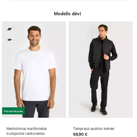
Modelis dėvi
Perkamiausias
Medvilniniai marškinėliai
Tampraus audinio kelnės
trumpomis rankovėmis
69,90 €