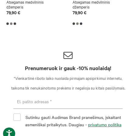
Atsegamas medvilninis
Atsegamas medvilninis
džemperis
džemperis
79,90 €
79,90 €
Prenumeruok ir gauk -10% nuolaidą!
*Vienkartinė riboto laiko nuolaida pirmajam apsipirkimui internetu,
taikoma tik nenukainotoms prekėms ir negalioja su kitais pasiūlymais.
Sutinku gauti Audimas Brand pranešimus, įskaitant
asmeniškai pritaikytus. Daugiau -
privatumo politika