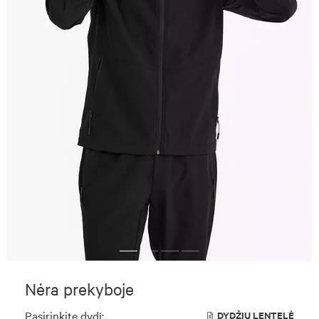
Nėra prekyboje
Pasirinkite dydį:
DYDŽIŲ LENTELĖ