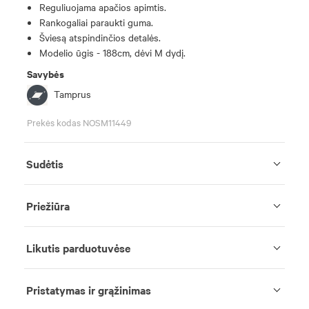
Reguliuojama apačios apimtis.
Rankogaliai paraukti guma.
Šviesą atspindinčios detalės.
Modelio ūgis - 188cm, dėvi M dydį.
Savybės
Tamprus
Prekės kodas NOSM11449
Sudėtis
Priežiūra
Likutis parduotuvėse
Pristatymas ir grąžinimas