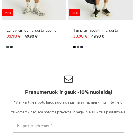
-20 %
-20 %
Lengvi sintetiniai šortai sportui
Tamprūs medvilniniai šortai
39,90 €
39,90 €
49,90 €
49,90 €
Prenumeruok ir gauk -10% nuolaidą!
*Vienkartinė riboto laiko nuolaida pirmajam apsipirkimui internetu,
taikoma tik nenukainotoms prekėms ir negalioja su kitais pasiūlymais.