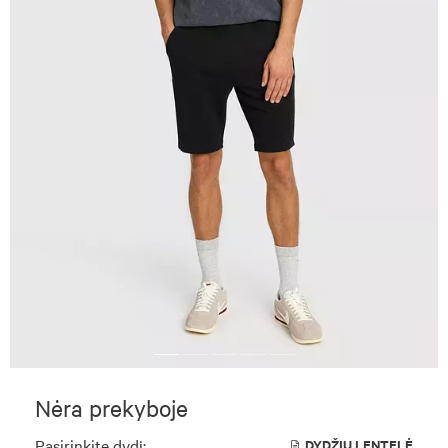
Nėra prekyboje
Pasirinkite dydį:
DYDŽIŲ LENTELĖ