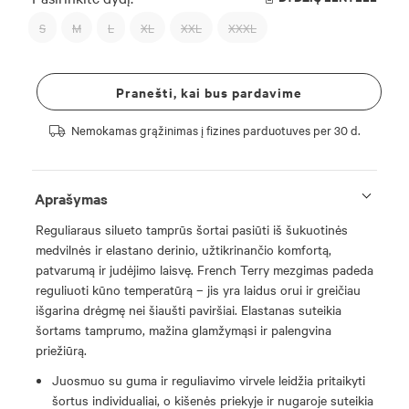
S
M
L
XL
XXL
XXXL
Pranešti, kai bus pardavime
Nemokamas grąžinimas į fizines parduotuves per 30 d.
Aprašymas
Reguliaraus silueto tamprūs šortai pasiūti iš šukuotinės
medvilnės ir elastano derinio, užtikrinančio komfortą,
patvarumą ir judėjimo laisvę. French Terry mezgimas padeda
reguliuoti kūno temperatūrą – jis yra laidus orui ir greičiau
išgarina drėgmę nei šiaušti paviršiai. Elastanas suteikia
šortams tamprumo, mažina glamžymąsi ir palengvina
priežiūrą.
Juosmuo su guma ir reguliavimo virvele leidžia pritaikyti
šortus individualiai, o kišenės priekyje ir nugaroje suteikia