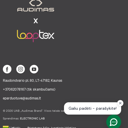
Raudondvario pl. 80, LT-47182, Kaunas
+37062078167 (tik skambučiams)
eparduotuve@audimas.lt
© 2026 UAB „Audimas Brand“. Visos teisės saugomos.
Sprendimas:
ELECTRONIC LAB
Lietuvių
Pristatymo šalis: Jungtinės Valstijos