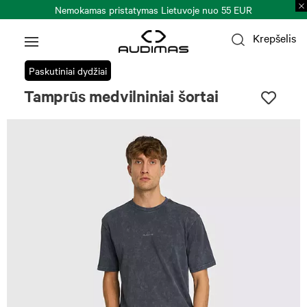
Nemokamas pristatymas Lietuvoje nuo 55 EUR
Krepšelis
Paskutiniai dydžiai
Tamprūs medvilniniai šortai