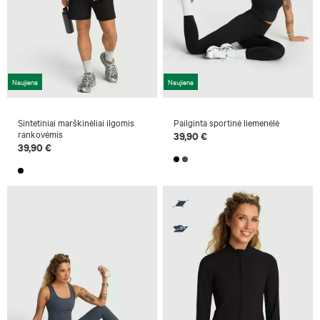
Naujiena
Naujiena
Sintetiniai marškinėliai ilgomis
Pailginta sportinė liemenėlė
rankovėmis
39,90 €
39,90 €