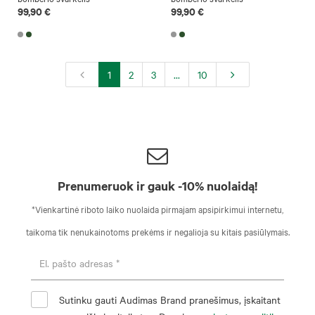
99,90 €
99,90 €
1
2
3
...
10
Prenumeruok ir gauk -10% nuolaidą!
*Vienkartinė riboto laiko nuolaida pirmajam apsipirkimui internetu,
taikoma tik nenukainotoms prekėms ir negalioja su kitais pasiūlymais.
Sutinku gauti Audimas Brand pranešimus, įskaitant