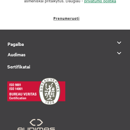
asmeniškai pritaikytus. Daugiau -
privatumo politika
Prenumeruoti
Pagalba
Audimas
Sertifikatai