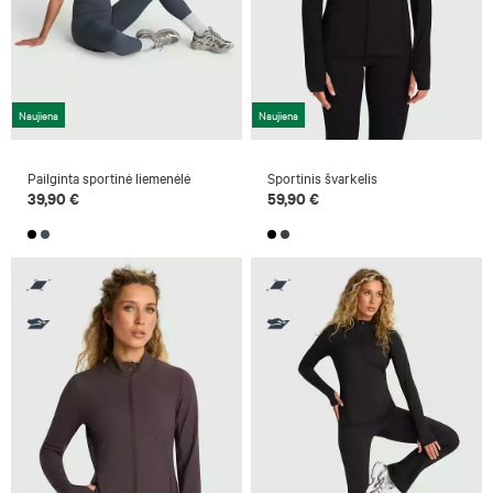
Naujiena
Naujiena
Pailginta sportinė liemenėlė
Sportinis švarkelis
39,90 €
59,90 €