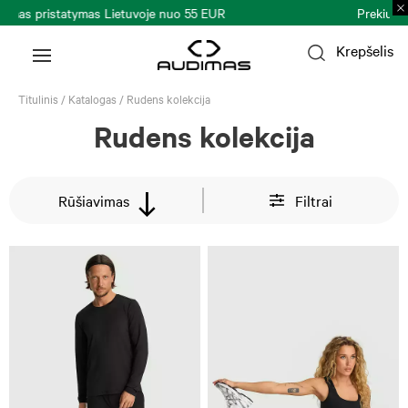
Prekių grąžinimas per 30 k. d.
Plačiau >
Krepšelis
Titulinis
/
Katalogas
/
Rudens kolekcija
Rudens kolekcija
Rūšiavimas
Filtrai