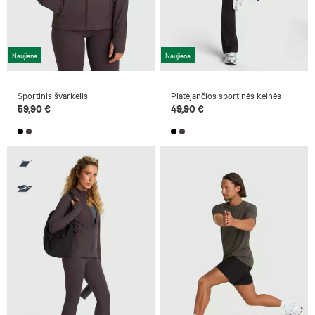
Naujiena
Naujiena
Sportinis švarkelis
Platėjančios sportinės kelnės
59,90 €
49,90 €