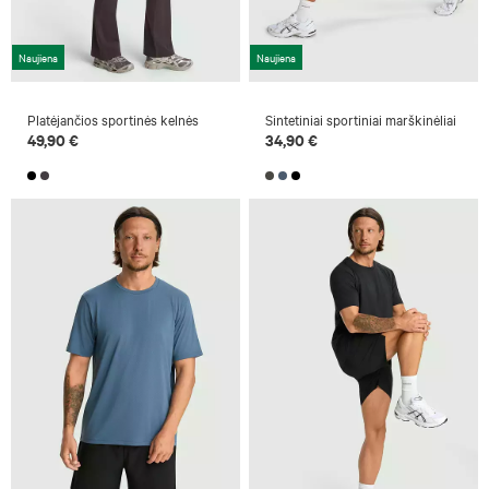
Naujiena
Naujiena
Platėjančios sportinės kelnės
Sintetiniai sportiniai marškinėliai
49,90 €
34,90 €