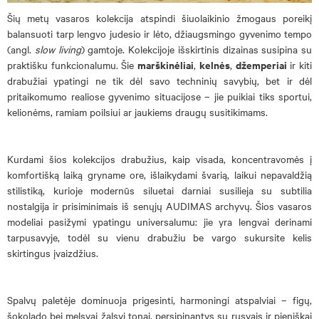
Šių metų vasaros kolekcija atspindi šiuolaikinio žmogaus poreikį
balansuoti tarp lengvo judesio ir lėto, džiaugsmingo gyvenimo tempo
(angl.
slow living
) gamtoje. Kolekcijoje išskirtinis dizainas susipina su
marškinėliai
kelnės
džemperiai
praktišku funkcionalumu. Šie
,
,
ir kiti
drabužiai ypatingi ne tik dėl savo techninių savybių, bet ir dėl
pritaikomumo realiose gyvenimo situacijose – jie puikiai tiks sportui,
kelionėms, ramiam poilsiui ar jaukiems draugų susitikimams.
Kurdami šios kolekcijos drabužius, kaip visada, koncentravomės į
komfortišką laiką gryname ore, išlaikydami švarią, laikui nepavaldžią
stilistiką, kurioje modernūs siluetai darniai susilieja su subtilia
nostalgija ir prisiminimais iš senųjų AUDIMAS archyvų. Šios vasaros
modeliai pasižymi ypatingu universalumu: jie yra lengvai derinami
tarpusavyje, todėl su vienu drabužiu be vargo sukursite kelis
skirtingus įvaizdžius.
Spalvų paletėje dominuoja prigesinti, harmoningi atspalviai – figų,
šokolado bei melsvai žalsvi tonai, persipinantys su rusvais ir pieniškai