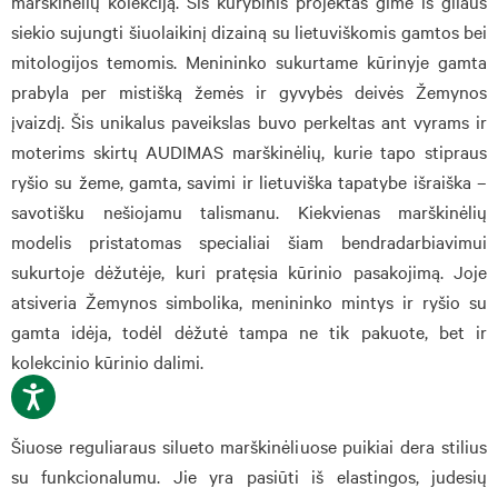
marškinėlių kolekciją. Šis kūrybinis projektas gimė iš gilaus
siekio sujungti šiuolaikinį dizainą su lietuviškomis gamtos bei
mitologijos temomis. Menininko sukurtame kūrinyje gamta
prabyla per mistišką žemės ir gyvybės deivės Žemynos
įvaizdį. Šis unikalus paveikslas buvo perkeltas ant vyrams ir
moterims skirtų AUDIMAS marškinėlių, kurie tapo stipraus
ryšio su žeme, gamta, savimi ir lietuviška tapatybe išraiška –
savotišku nešiojamu talismanu. Kiekvienas marškinėlių
modelis pristatomas specialiai šiam bendradarbiavimui
sukurtoje dėžutėje, kuri pratęsia kūrinio pasakojimą. Joje
atsiveria Žemynos simbolika, menininko mintys ir ryšio su
gamta idėja, todėl dėžutė tampa ne tik pakuote, bet ir
kolekcinio kūrinio dalimi.
Šiuose reguliaraus silueto marškinėliuose puikiai dera stilius
su funkcionalumu. Jie yra pasiūti iš elastingos, judesių