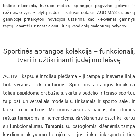
baltais niuansais, kuriuos moterų aprangoje pagyvina gelsvos ir
rožinės, o vyrų – plytų rudos ir žalsvos detalės. AUDIMAS drabužių
gamyboje pritaikytos inovacijos užtikrina, kad kiekvienas gaminys
taptų ilgaamžiu ir neatsiejamu Jūsų kasdienių malonumų palydovu.
Sportinės aprangos kolekcija – funkcionali,
tvari ir užtikrinanti judėjimo laisvę
ACTIVE kapsulė ir toliau plečiama – ji tampa pilnaverte linija
tiek vyrams, tiek moterims. Sportinės aprangos kolekcija
toliau papildoma drabužiais, skirtais padelio ir teniso sportui,
taip pat universaliais modeliais, tinkamais ir sporto salei, ir
lauko treniruotėms. Moterims sukurtas naujas, itin įdomus
raštas tamprėms ir liemenėlėms, išryškinantis estetiką kartu
su funkcionalumu.
Tamprės
su patogiomis kišenėmis tampa
kasdienio aktyvumo herojėmis – jos tinka tiek sportui, tiek