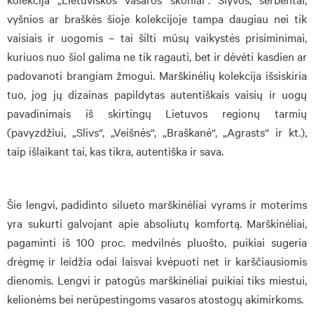
vyšnios ar braškės šioje kolekcijoje tampa daugiau nei tik
vaisiais ir uogomis – tai šilti mūsų vaikystės prisiminimai,
kuriuos nuo šiol galima ne tik ragauti, bet ir dėvėti kasdien ar
padovanoti brangiam žmogui. Marškinėlių kolekcija išsiskiria
tuo, jog jų dizainas papildytas autentiškais vaisių ir uogų
pavadinimais iš skirtingų Lietuvos regionų tarmių
(pavyzdžiui, „Slivs“, „Veišnės“, „Braškanė“, „Agrasts“ ir kt.),
taip išlaikant tai, kas tikra, autentiška ir sava.
Šie lengvi, padidinto silueto marškinėliai vyrams ir moterims
yra sukurti galvojant apie absoliutų komfortą. Marškinėliai,
pagaminti iš 100 proc. medvilnės pluošto, puikiai sugeria
drėgmę ir leidžia odai laisvai kvėpuoti net ir karščiausiomis
dienomis. Lengvi ir patogūs marškinėliai puikiai tiks miestui,
kelionėms bei nerūpestingoms vasaros atostogų akimirkoms.