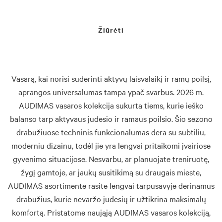
Žiūrėti
Vasarą, kai norisi suderinti aktyvų laisvalaikį ir ramų poilsį,
aprangos universalumas tampa ypač svarbus.
2026 m.
AUDIMAS vasaros kolekcija sukurta tiems, kurie ieško
balanso tarp aktyvaus judesio ir ramaus poilsio.
Šio sezono
drabužiuose techninis funkcionalumas dera su subtiliu,
moderniu dizainu, todėl jie yra lengvai pritaikomi įvairiose
gyvenimo situacijose.
Nesvarbu, ar planuojate treniruotę,
žygį gamtoje, ar jaukų susitikimą su draugais mieste,
AUDIMAS asortimente rasite lengvai tarpusavyje derinamus
drabužius, kurie nevaržo judesių ir užtikrina maksimalų
komfortą. Pristatome naująją AUDIMAS vasaros kolekciją,