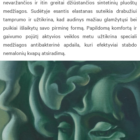
nevaržančios ir itin greitai džiūstančios sintetinių pluoštų
medžiagos. Sudėtyje esantis elastanas suteikia drabužiui
tamprumo ir užtikrina, kad audinys mažiau glamžytųsi bei
puikiai išlaikytų savo pirminę formą. Papildomą komfortą ir
gaivumo pojūtį aktyvios veiklos metu užtikrina speciali
medžiagos antibakterinė apdaila, kuri efektyviai stabdo
nemalonių kvapų atsiradimą.