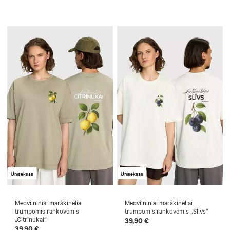
Uniseksas
Uniseksas
Medvilniniai marškinėliai
Medvilniniai marškinėliai
trumpomis rankovėmis
trumpomis rankovėmis „Slivs“
„Citrinukai“
39,90 €
39,90 €