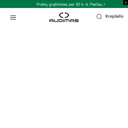
Prekių grąžinimas per 30 k. d.
Plačiau >
Krepšelis