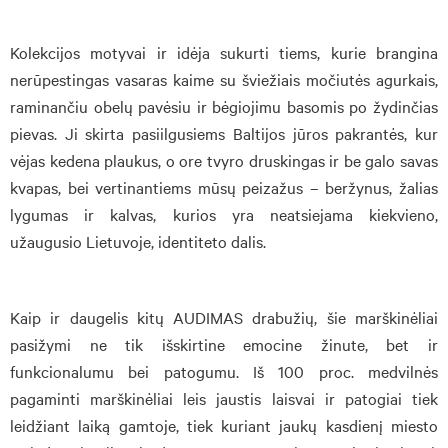
Kolekcijos motyvai ir idėja sukurti tiems, kurie brangina
nerūpestingas vasaras kaime su šviežiais močiutės agurkais,
raminančiu obelų pavėsiu ir bėgiojimu basomis po žydinčias
pievas. Ji skirta pasiilgusiems Baltijos jūros pakrantės, kur
vėjas kedena plaukus, o ore tvyro druskingas ir be galo savas
kvapas, bei vertinantiems mūsų peizažus – beržynus, žalias
lygumas ir kalvas, kurios yra neatsiejama kiekvieno,
užaugusio Lietuvoje, identiteto dalis.
Kaip ir daugelis kitų AUDIMAS drabužių, šie marškinėliai
pasižymi ne tik išskirtine emocine žinute, bet ir
funkcionalumu bei patogumu. Iš 100 proc. medvilnės
pagaminti marškinėliai leis jaustis laisvai ir patogiai tiek
leidžiant laiką gamtoje, tiek kuriant jaukų kasdienį miesto