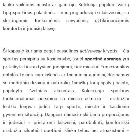
lauko veikloms mieste ar gamtoje. Kolekciją papildo įvairių
tipų sportinės palaidinės – nuo prigludusių iki laisvesnių, su
skirtingomis funkcinėmis savybėmis, užtikrinančiomis
komfortą ir judesių laisvę.
Ši kapsulė kuriama pagal pasaulines
activewear
kryptis – čia
sportas persipina su kasdienybe, todėl
sportinė apranga
yra
pritaikyta tiek aktyviam judėjimui, tiek miestui. Funkcionalios
detalės, tokios kaip kišenės ar techniniai audiniai, derinamos
su moderniu dizainu ir natūralių žemiškų tonų spalvų palete,
papildyta švelniais akcentais. Kolekcijoje sportinis
funkcionalumas persipina su miesto estetika – drabužiai
leidžia lengvai judėti tarp sporto, miesto ir kasdienio
gyvenimo situacijų. Daugiau dėmesio skiriama proporcijoms
ir judesiui – pristatomi laisvesni, patobulinti, komfortiški
drabužių siluetai. Logotipai išlieka tylūs, bet atpažįstami –