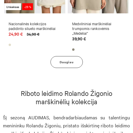
Uniseksas
-29 %
Nacionalinės kolekcijos
Medvilniniai marškinėliai
padidinto silueto marškinėliai
trumpomis rankovėmis
„Medeliai“
24,90 €
34,90 €
39,90 €
Daugiau
Riboto leidimo Rolando Žigonio
marškinėlių kolekcija
Šį sezoną AUDIMAS, bendradarbiaudamas su talentingu
menininku Rolandu Žigoniu, pristato išskirtinę riboto leidimo