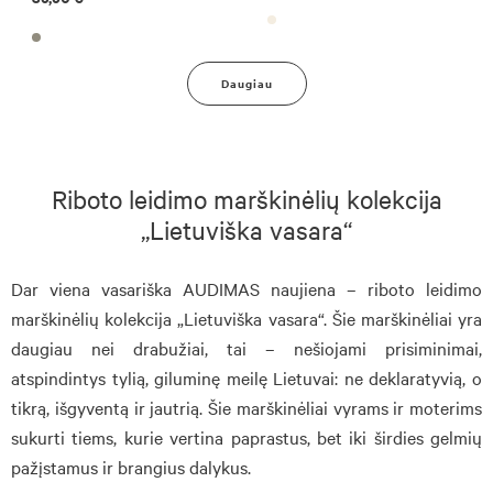
Daugiau
Riboto leidimo marškinėlių kolekcija
„Lietuviška vasara“
Dar viena vasariška AUDIMAS naujiena – riboto leidimo
marškinėlių kolekcija „Lietuviška vasara“. Šie marškinėliai yra
daugiau nei drabužiai, tai – nešiojami prisiminimai,
atspindintys tylią, giluminę meilę Lietuvai: ne deklaratyvią, o
tikrą, išgyventą ir jautrią. Šie marškinėliai vyrams ir moterims
sukurti tiems, kurie vertina paprastus, bet iki širdies gelmių
pažįstamus ir brangius dalykus.