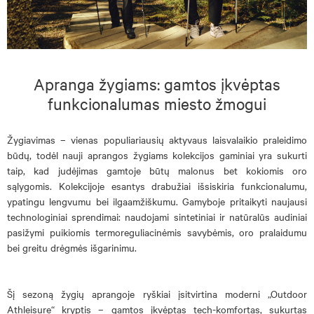
Apranga žygiams: gamtos įkvėptas
funkcionalumas miesto žmogui
Žygiavimas – vienas populiariausių aktyvaus laisvalaikio praleidimo
būdų, todėl nauji aprangos žygiams kolekcijos gaminiai yra sukurti
taip, kad judėjimas gamtoje būtų malonus bet kokiomis oro
sąlygomis. Kolekcijoje esantys drabužiai išsiskiria funkcionalumu,
ypatingu lengvumu bei ilgaamžiškumu. Gamyboje pritaikyti naujausi
technologiniai sprendimai: naudojami sintetiniai ir natūralūs audiniai
pasižymi puikiomis termoreguliacinėmis savybėmis, oro pralaidumu
bei greitu drėgmės išgarinimu.
Šį sezoną žygių aprangoje ryškiai įsitvirtina moderni „Outdoor
Athleisure“ kryptis – gamtos įkvėptas tech-komfortas, sukurtas