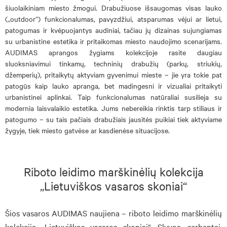
šiuolaikiniam miesto žmogui. Drabužiuose išsaugomas visas lauko
(„outdoor“) funkcionalumas, pavyzdžiui, atsparumas vėjui ar lietui,
patogumas ir kvėpuojantys audiniai, tačiau jų dizainas sujungiamas
su urbanistine estetika ir pritaikomas miesto naudojimo scenarijams.
AUDIMAS aprangos žygiams kolekcijoje rasite daugiau
sluoksniavimui tinkamų, techninių drabužių (parkų, striukių,
džemperių), pritaikytų aktyviam gyvenimui mieste – jie yra tokie pat
patogūs kaip lauko apranga, bet madingesni ir vizualiai pritaikyti
urbanistinei aplinkai. Taip funkcionalumas natūraliai susilieja su
modernia laisvalaikio estetika. Jums nebereikia rinktis tarp stiliaus ir
patogumo – su tais pačiais drabužiais jausitės puikiai tiek aktyviame
žygyje, tiek miesto gatvėse ar kasdienėse situacijose.
Riboto leidimo marškinėlių kolekcija
„Lietuviškos vasaros skoniai“
Šios vasaros AUDIMAS naujiena – riboto leidimo marškinėlių
kolekcija „Lietuviškos vasaros skoniai“. Slyvos, serbentai,