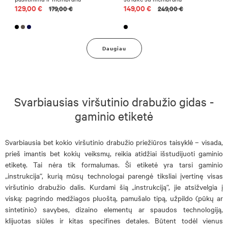
129,00 €
149,00 €
179,00 €
249,00 €
Daugiau
Svarbiausias viršutinio drabužio gidas -
gaminio etiketė
Svarbiausia bet kokio viršutinio drabužio priežiūros taisyklė – visada,
prieš imantis bet kokių veiksmų, reikia atidžiai išstudijuoti gaminio
etiketę. Tai nėra tik formalumas. Ši etiketė yra tarsi gaminio
„instrukcija“, kurią mūsų technologai parengė tiksliai įvertinę visas
viršutinio drabužio dalis. Kurdami šią „instrukciją“, jie atsižvelgia į
viską: pagrindo medžiagos pluoštą, pamušalo tipą, užpildo (pūkų ar
sintetinio) savybes, dizaino elementų ar spaudos technologiją,
klijuotas siūles ir kitas specifines detales. Būtent todėl vienus