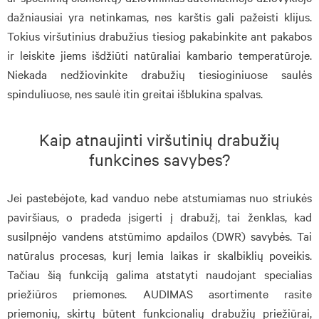
dažniausiai yra netinkamas, nes karštis gali pažeisti klijus.
Tokius viršutinius drabužius tiesiog pakabinkite ant pakabos
ir leiskite jiems išdžiūti natūraliai kambario temperatūroje.
Niekada nedžiovinkite drabužių tiesioginiuose saulės
spinduliuose, nes saulė itin greitai išblukina spalvas.
Kaip atnaujinti viršutinių drabužių
funkcines savybes?
Jei pastebėjote, kad vanduo nebe atstumiamas nuo striukės
paviršiaus, o pradeda įsigerti į drabužį, tai ženklas, kad
susilpnėjo vandens atstūmimo apdailos (DWR) savybės. Tai
natūralus procesas, kurį lemia laikas ir skalbiklių poveikis.
Tačiau šią funkciją galima atstatyti naudojant specialias
priežiūros priemones. AUDIMAS asortimente rasite
priemonių, skirtų būtent funkcionalių drabužių priežiūrai,