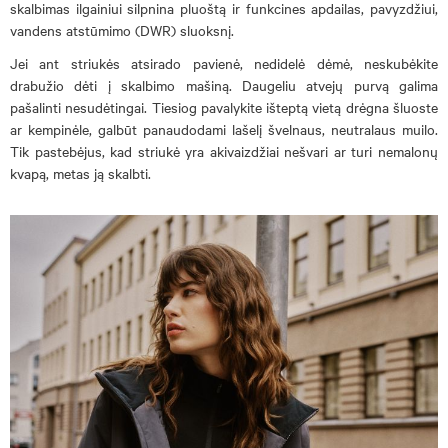
skalbimas ilgainiui silpnina pluoštą ir funkcines apdailas, pavyzdžiui,
vandens atstūmimo (DWR) sluoksnį.
Jei ant striukės atsirado pavienė, nedidelė dėmė, neskubėkite
drabužio dėti į skalbimo mašiną. Daugeliu atvejų purvą galima
pašalinti nesudėtingai. Tiesiog pavalykite išteptą vietą drėgna šluoste
ar kempinėle, galbūt panaudodami lašelį švelnaus, neutralaus muilo.
Tik pastebėjus, kad striukė yra akivaizdžiai nešvari ar turi nemalonų
kvapą, metas ją skalbti.