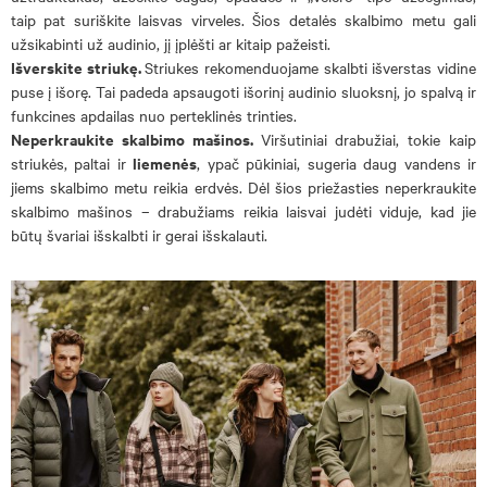
taip pat suriškite laisvas virveles. Šios detalės skalbimo metu gali
užsikabinti už audinio, jį įplėšti ar kitaip pažeisti.
Išverskite striukę.
Striukes rekomenduojame skalbti išverstas vidine
puse į išorę. Tai padeda apsaugoti išorinį audinio sluoksnį, jo spalvą ir
funkcines apdailas nuo perteklinės trinties.
Neperkraukite skalbimo mašinos.
Viršutiniai drabužiai, tokie kaip
liemenės
striukės, paltai ir
, ypač pūkiniai, sugeria daug vandens ir
jiems skalbimo metu reikia erdvės. Dėl šios priežasties neperkraukite
skalbimo mašinos – drabužiams reikia laisvai judėti viduje, kad jie
būtų švariai išskalbti ir gerai išskalauti.