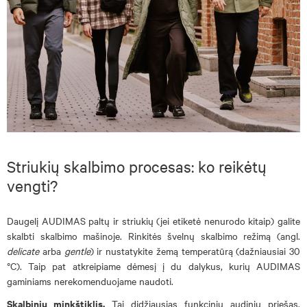
Striukių skalbimo procesas: ko reikėtų
vengti?
Daugelį AUDIMAS paltų ir striukių (jei etiketė nenurodo kitaip) galite
skalbti skalbimo mašinoje. Rinkitės švelnų skalbimo režimą (angl.
delicate
arba
gentle
) ir nustatykite žemą temperatūrą (dažniausiai 30
°C). Taip pat atkreipiame dėmesį į du dalykus, kurių AUDIMAS
gaminiams nerekomenduojame naudoti.
Skalbinių minkštiklis.
Tai didžiausias funkcinių audinių priešas.