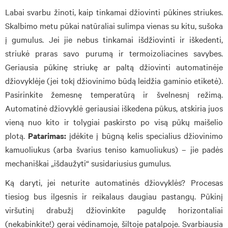
Labai svarbu žinoti, kaip tinkamai džiovinti pūkines striukes.
Skalbimo metu pūkai natūraliai sulimpa vienas su kitu, sušoka
į gumulus. Jei jie nebus tinkamai išdžiovinti ir iškedenti,
striukė praras savo purumą ir termoizoliacines savybes.
Geriausia pūkinę striukę ar paltą džiovinti automatinėje
džiovyklėje (jei tokį džiovinimo būdą leidžia gaminio etiketė).
Pasirinkite žemesnę temperatūrą ir švelnesnį režimą.
Automatinė džiovyklė geriausiai iškedena pūkus, atskiria juos
vieną nuo kito ir tolygiai paskirsto po visą pūkų maišelio
plotą.
Patarimas:
įdėkite į būgną kelis specialius džiovinimo
kamuoliukus (arba švarius teniso kamuoliukus) – jie padės
mechaniškai „išdaužyti“ susidariusius gumulus.
Ką daryti, jei neturite automatinės džiovyklės? Procesas
tiesiog bus ilgesnis ir reikalaus daugiau pastangų. Pūkinį
viršutinį drabužį džiovinkite paguldę horizontaliai
(nekabinkite!) gerai vėdinamoje, šiltoje patalpoje. Svarbiausia