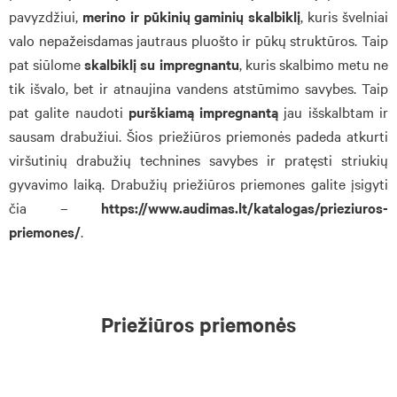
pavyzdžiui,
merino ir pūkinių gaminių skalbiklį
, kuris švelniai
valo nepažeisdamas jautraus pluošto ir pūkų struktūros. Taip
pat siūlome
skalbiklį su impregnantu
, kuris skalbimo metu ne
tik išvalo, bet ir atnaujina vandens atstūmimo savybes. Taip
pat galite naudoti
purškiamą impregnantą
jau išskalbtam ir
sausam drabužiui. Šios priežiūros priemonės padeda atkurti
viršutinių drabužių technines savybes ir pratęsti striukių
gyvavimo laiką. Drabužių priežiūros priemones galite įsigyti
čia –
https://www.audimas.lt/katalogas/prieziuros-
priemones/
.
Priežiūros priemonės