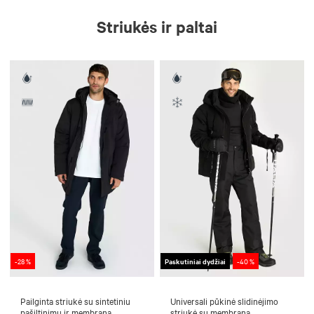
Striukės ir paltai
-28 %
Paskutiniai dydžiai
-40 %
Pailginta striukė su sintetiniu
Universali pūkinė slidinėjimo
pašiltinimu ir membrana
striukė su membrana