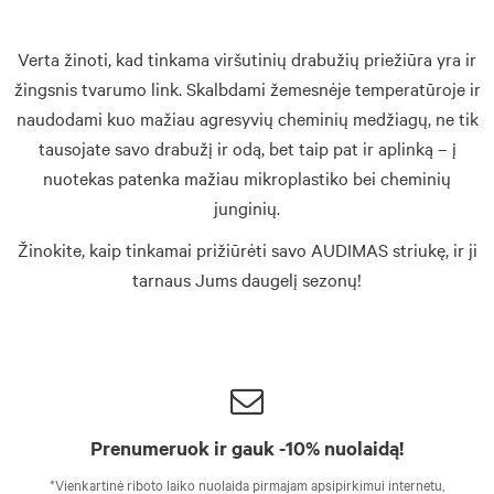
Verta žinoti, kad tinkama viršutinių drabužių priežiūra yra ir
žingsnis tvarumo link. Skalbdami žemesnėje temperatūroje ir
naudodami kuo mažiau agresyvių cheminių medžiagų, ne tik
tausojate savo drabužį ir odą, bet taip pat ir aplinką – į
nuotekas patenka mažiau mikroplastiko bei cheminių
junginių.
Žinokite, kaip tinkamai prižiūrėti savo AUDIMAS striukę, ir ji
tarnaus Jums daugelį sezonų!
Prenumeruok ir gauk -10% nuolaidą!
*Vienkartinė riboto laiko nuolaida pirmajam apsipirkimui internetu,