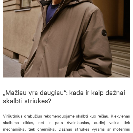
„Mažiau yra daugiau“: kada ir kaip dažnai
skalbti striukes?
Viršutinius drabužius rekomenduojame skalbti kuo rečiau. Kiekvienas
skalbimo ciklas, net ir pats švelniausias, audinį veikia tiek
mechaniškai, tiek chemiškai. Dažnas
striukės vyrams
ar moterims