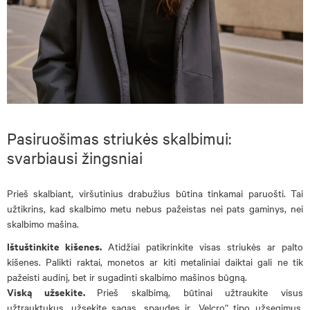
Pasiruošimas striukės skalbimui:
svarbiausi žingsniai
Prieš skalbiant, viršutinius drabužius būtina tinkamai paruošti. Tai
užtikrins, kad skalbimo metu nebus pažeistas nei pats gaminys, nei
skalbimo mašina.
Ištuštinkite kišenes.
Atidžiai patikrinkite visas striukės ar palto
kišenes. Palikti raktai, monetos ar kiti metaliniai daiktai gali ne tik
pažeisti audinį, bet ir sugadinti skalbimo mašinos būgną.
Viską užsekite.
Prieš skalbimą, būtinai užtraukite visus
užtrauktukus, užsekite sagas, spaudes ir „Velcro“ tipo užsegimus,