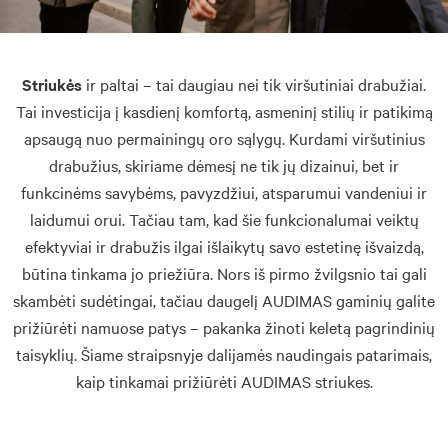
Striukės
ir paltai – tai daugiau nei tik viršutiniai drabužiai.
Tai investicija į kasdienį komfortą, asmeninį stilių ir patikimą
apsaugą nuo permainingų oro sąlygų. Kurdami viršutinius
drabužius, skiriame dėmesį ne tik jų dizainui, bet ir
funkcinėms savybėms, pavyzdžiui, atsparumui vandeniui ir
laidumui orui. Tačiau tam, kad šie funkcionalumai veiktų
efektyviai ir drabužis ilgai išlaikytų savo estetinę išvaizdą,
būtina tinkama jo priežiūra. Nors iš pirmo žvilgsnio tai gali
skambėti sudėtingai, tačiau daugelį AUDIMAS gaminių galite
prižiūrėti namuose patys – pakanka žinoti keletą pagrindinių
taisyklių. Šiame straipsnyje dalijamės naudingais patarimais,
kaip tinkamai prižiūrėti AUDIMAS striukes.