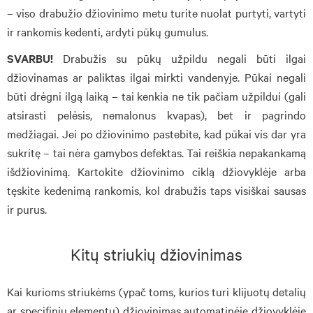
– viso drabužio džiovinimo metu turite nuolat purtyti, vartyti
ir rankomis kedenti, ardyti pūkų gumulus.
SVARBU!
Drabužis su pūkų užpildu negali būti ilgai
džiovinamas ar paliktas ilgai mirkti vandenyje. Pūkai negali
būti drėgni ilgą laiką – tai kenkia ne tik pačiam užpildui (gali
atsirasti pelėsis, nemalonus kvapas), bet ir pagrindo
medžiagai. Jei po džiovinimo pastebite, kad pūkai vis dar yra
sukritę – tai nėra gamybos defektas. Tai reiškia nepakankamą
išdžiovinimą. Kartokite džiovinimo ciklą džiovyklėje arba
tęskite kedenimą rankomis, kol drabužis taps visiškai sausas
ir purus.
Kitų striukių džiovinimas
Kai kurioms striukėms (ypač toms, kurios turi klijuotų detalių
ar specifinių elementų) džiovinimas automatinėje džiovyklėje