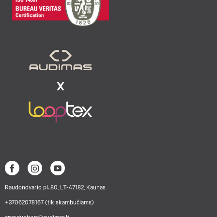
Raudondvario pl. 80, LT-47182, Kaunas
+37062078167 (tik skambučiams)
eparduotuve@audimas.lt