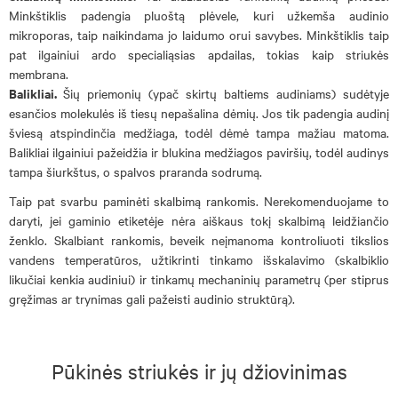
Minkštiklis padengia pluoštą plėvele, kuri užkemša audinio
mikroporas, taip naikindama jo laidumo orui savybes. Minkštiklis taip
pat ilgainiui ardo specialiąsias apdailas, tokias kaip striukės
membrana.
Balikliai.
Šių priemonių (ypač skirtų baltiems audiniams) sudėtyje
esančios molekulės iš tiesų nepašalina dėmių. Jos tik padengia audinį
šviesą atspindinčia medžiaga, todėl dėmė tampa mažiau matoma.
Balikliai ilgainiui pažeidžia ir blukina medžiagos paviršių, todėl audinys
tampa šiurkštus, o spalvos praranda sodrumą.
Taip pat svarbu paminėti skalbimą rankomis. Nerekomenduojame to
daryti, jei gaminio etiketėje nėra aiškaus tokį skalbimą leidžiančio
ženklo. Skalbiant rankomis, beveik neįmanoma kontroliuoti tikslios
vandens temperatūros, užtikrinti tinkamo išskalavimo (skalbiklio
likučiai kenkia audiniui) ir tinkamų mechaninių parametrų (per stiprus
gręžimas ar trynimas gali pažeisti audinio struktūrą).
Pūkinės striukės ir jų džiovinimas