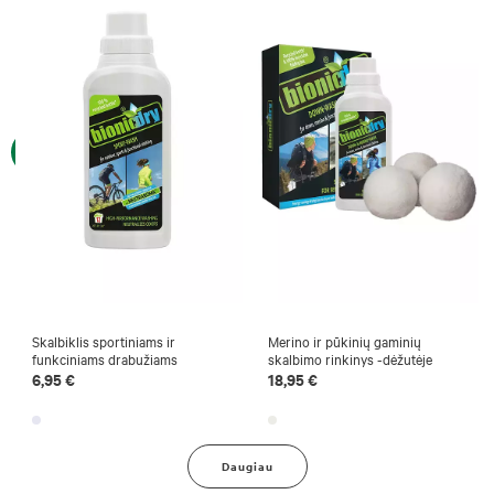
Skalbiklis sportiniams ir
Merino ir pūkinių gaminių
funkciniams drabužiams
skalbimo rinkinys -dėžutėje
6,95 €
18,95 €
Daugiau