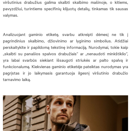
viršutinius drabužius galima skalbti skalbimo mašinoje, o kitiems,
pavyzdžiui, turintiems specifinių klijuotų detalių, tinkamas tik sausas
valymas.
Analizuojant gaminio etiketę, svarbu atkreipti dėmesį ne tik į
pagrindinius skalbimo, džiovinimo ar lyginimo simbolius. Atidžiai
perskaitykite ir papildomą tekstinę informaciją. Nurodymai, tokie kaip
„skalbti su panašios spalvos drabužiais“ ar „nenaudoti minkštiklio“,
yra labai svarbūs siekiant išsaugoti striukės ar palto spalvą ir
funkcionalumą. Kiekvienas gaminio etiketėje pateiktas nurodymas yra
pagrįstas ir jo laikymasis garantuoja ilgesnį viršutinio drabužio
tarnavimo laiką.