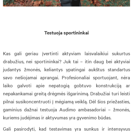
Testuoja sportininkai
Kas gali geriau įvertinti aktyviam laisvalaikiui sukurtus
drabužius, nei sportininkai? Juk tai – itin daug bei aktyviai
judantys žmonės, keliantys ypatingai aukštus standartus
savo nešiojamai aprangai. Profesionaliai sportuojant, nėra
laiko galvoti apie nepatogią gobtuvo konstrukciją ar
nepakankamai greitą drėgmės išgarinimą. Drabužiai turi leisti
pilnai susikoncentruoti į mėgiamą veiklą. Dėl šios priežasties,
gaminius dažnai testuoja Audimo ambasadoriai – žmonės,
kuriems judėjimas ir aktyvumas yra gyvenimo būdas.
Gali pasirodyti, kad testavimas yra sunkus ir intensyvus