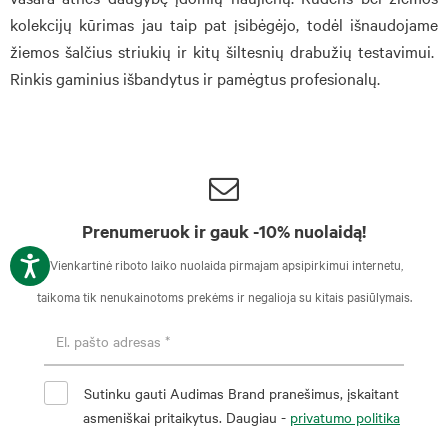
kolekcijų kūrimas jau taip pat įsibėgėjo, todėl išnaudojame
žiemos šalčius striukių ir kitų šiltesnių drabužių testavimui.
Rinkis gaminius išbandytus ir pamėgtus profesionalų.
Prenumeruok ir gauk -10% nuolaidą!
*Vienkartinė riboto laiko nuolaida pirmajam apsipirkimui internetu,
taikoma tik nenukainotoms prekėms ir negalioja su kitais pasiūlymais.
Sutinku gauti Audimas Brand pranešimus, įskaitant
asmeniškai pritaikytus. Daugiau -
privatumo politika