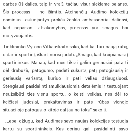
darbas (iš dalies, taip ir yra!), tačiau visur siekiame balanso.
Šis procesas – ne išimtis. Ateinančių Audimo kolekcijų
gaminius testuojantys prekės ženklo ambasadoriai dalinasi,
kad nepaisant atsakomybės, procesas yra smagus bei
motyvuojantis.
Tinklininkė Vytenė Vitkauskaitė sako, kad kai turi naują rūbą,
o dar ir sportinį, iškart norisi judėti. „Smagu, kad kreipiamasi į
sportininkus. Manau, kad mes tikrai galim geriausiai patarti
dėl drabužių patogumo, padėti sukurtą patį patogiausią ir
geriausią variantą, kuriuo ir pati vėliau džiaugsiuosi.
Stengiausi pasidalinti smulkiausiomis detalėmis ir testuojant
neužsibūti ties vienu sportu, o keisti veiklas, nes dėl to
keičiasi judesiai, prakaitavimas ir pats rūbas vienoje
situacijoje patogus, o kitoje gal jau ne toks,“ sako ji.
„Labai džiugu, kad Audimas savo naujas kolekcijas testuoja
kartu su sportininkais. Kas geriau gali pasidalinti savo