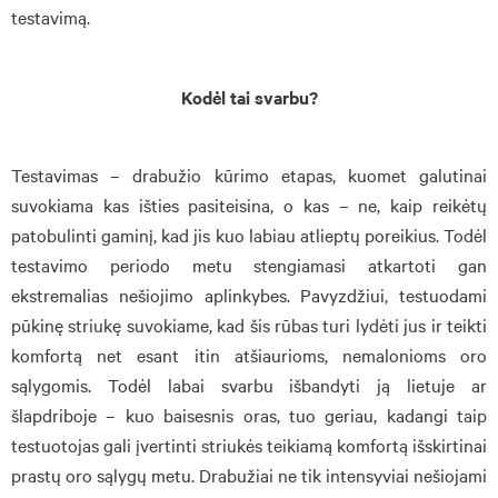
testavimą.
Kodėl tai svarbu?
Testavimas – drabužio kūrimo etapas, kuomet galutinai
suvokiama kas išties pasiteisina, o kas – ne, kaip reikėtų
patobulinti gaminį, kad jis kuo labiau atlieptų poreikius. Todėl
testavimo periodo metu stengiamasi atkartoti gan
ekstremalias nešiojimo aplinkybes. Pavyzdžiui, testuodami
pūkinę striukę suvokiame, kad šis rūbas turi lydėti jus ir teikti
komfortą net esant itin atšiaurioms, nemalonioms oro
sąlygomis. Todėl labai svarbu išbandyti ją lietuje ar
šlapdriboje – kuo baisesnis oras, tuo geriau, kadangi taip
testuotojas gali įvertinti striukės teikiamą komfortą išskirtinai
prastų oro sąlygų metu. Drabužiai ne tik intensyviai nešiojami