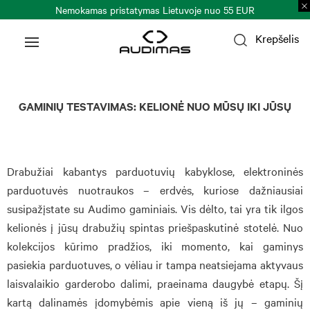
okamas pristatymas Lietuvoje nuo 55 EUR
Prekių
Krepšelis
GAMINIŲ TESTAVIMAS: KELIONĖ NUO MŪSŲ IKI JŪSŲ
Drabužiai kabantys parduotuvių kabyklose, elektroninės
parduotuvės nuotraukos – erdvės, kuriose dažniausiai
susipažįstate su Audimo gaminiais. Vis dėlto, tai yra tik ilgos
kelionės į jūsų drabužių spintas priešpaskutinė stotelė. Nuo
kolekcijos kūrimo pradžios, iki momento, kai gaminys
pasiekia parduotuves, o vėliau ir tampa neatsiejama aktyvaus
laisvalaikio garderobo dalimi, praeinama daugybė etapų. Šį
kartą dalinamės įdomybėmis apie vieną iš jų – gaminių