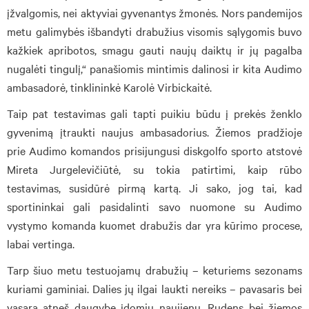
įžvalgomis, nei aktyviai gyvenantys žmonės. Nors pandemijos
metu galimybės išbandyti drabužius visomis sąlygomis buvo
kažkiek apribotos, smagu gauti naujų daiktų ir jų pagalba
nugalėti tingulį,“ panašiomis mintimis dalinosi ir kita Audimo
ambasadorė, tinklininkė Karolė Virbickaitė.
Taip pat testavimas gali tapti puikiu būdu į prekės ženklo
gyvenimą įtraukti naujus ambasadorius. Žiemos pradžioje
prie Audimo komandos prisijungusi diskgolfo sporto atstovė
Mireta Jurgelevičiūtė, su tokia patirtimi, kaip rūbo
testavimas, susidūrė pirmą kartą. Ji sako, jog tai, kad
sportininkai gali pasidalinti savo nuomone su Audimo
vystymo komanda kuomet drabužis dar yra kūrimo procese,
labai vertinga.
Tarp šiuo metu testuojamų drabužių – keturiems sezonams
kuriami gaminiai. Dalies jų ilgai laukti nereiks – pavasaris bei
vasara atneš daugybę įdomių naujienų. Rudens bei žiemos