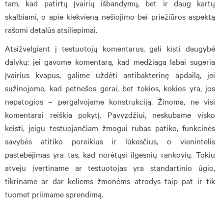
tam, kad patirtų įvairių išbandymų, bet ir daug kartų
skalbiami, o apie kiekvieną nešiojimo bei priežiūros aspektą
rašomi detalūs atsiliepimai.
Atsižvelgiant į testuotojų komentarus, gali kisti daugybė
dalykų: jei gavome komentarą, kad medžiaga labai sugeria
įvairius kvapus, galime uždėti antibakterinę apdailą, jei
sužinojome, kad petnešos gerai, bet tokios, kokios yra, jos
nepatogios – pergalvojame konstrukciją. Žinoma, ne visi
komentarai reiškia pokytį. Pavyzdžiui, neskubame visko
keisti, jeigu testuojančiam žmogui rūbas patiko, funkcinės
savybės atitiko poreikius ir lūkesčius, o vienintelis
pastebėjimas yra tas, kad norėtųsi ilgesnių rankovių. Tokiu
atveju įvertiname ar testuotojas yra standartinio ūgio,
tikriname ar dar keliems žmonėms atrodys taip pat ir tik
tuomet priimame sprendimą.