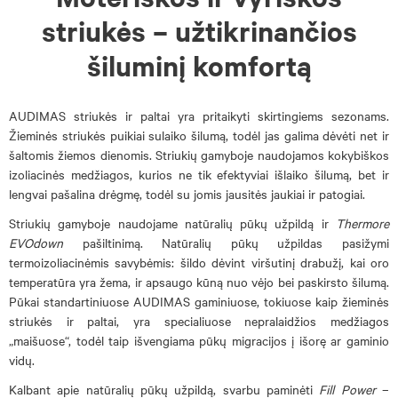
striukės – užtikrinančios
šiluminį komfortą
AUDIMAS striukės ir paltai yra pritaikyti skirtingiems sezonams.
Žieminės striukės puikiai sulaiko šilumą, todėl jas galima dėvėti net ir
šaltomis žiemos dienomis. Striukių gamyboje naudojamos kokybiškos
izoliacinės medžiagos, kurios ne tik efektyviai išlaiko šilumą, bet ir
lengvai pašalina drėgmę, todėl su jomis jausitės jaukiai ir patogiai.
Striukių gamyboje naudojame natūralių pūkų užpildą ir
Thermore
EVOdown
pašiltinimą. Natūralių pūkų užpildas pasižymi
termoizoliacinėmis savybėmis: šildo dėvint viršutinį drabužį, kai oro
temperatūra yra žema, ir apsaugo kūną nuo vėjo bei paskirsto šilumą.
Pūkai standartiniuose AUDIMAS gaminiuose, tokiuose kaip žieminės
striukės ir paltai, yra specialiuose nepralaidžios medžiagos
„maišuose“, todėl taip išvengiama pūkų migracijos į išorę ar gaminio
vidų.
Kalbant apie natūralių pūkų užpildą, svarbu paminėti
Fill Power
–