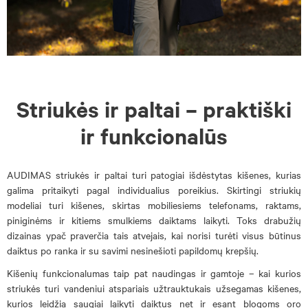
Striukės ir paltai – praktiški
ir funkcionalūs
AUDIMAS striukės ir paltai turi patogiai išdėstytas kišenes, kurias
galima pritaikyti pagal individualius poreikius. Skirtingi striukių
modeliai turi kišenes, skirtas mobiliesiems telefonams, raktams,
piniginėms ir kitiems smulkiems daiktams laikyti. Toks drabužių
dizainas ypač praverčia tais atvejais, kai norisi turėti visus būtinus
daiktus po ranka ir su savimi nesinešioti papildomų krepšių.
Kišenių funkcionalumas taip pat naudingas ir gamtoje – kai kurios
striukės turi vandeniui atspariais užtrauktukais užsegamas kišenes,
kurios leidžia saugiai laikyti daiktus net ir esant blogoms oro