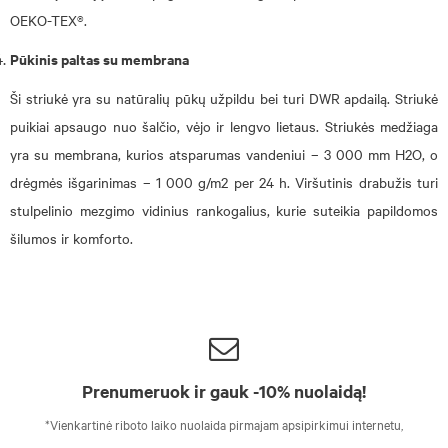
OEKO-TEX®.
Pūkinis paltas su membrana
Ši striukė yra su natūralių pūkų užpildu bei turi DWR apdailą. Striukė
puikiai apsaugo nuo šalčio, vėjo ir lengvo lietaus. Striukės medžiaga
yra su membrana, kurios atsparumas vandeniui – 3 000 mm H2O, o
drėgmės išgarinimas – 1 000 g/m2 per 24 h. Viršutinis drabužis turi
stulpelinio mezgimo vidinius rankogalius, kurie suteikia papildomos
šilumos ir komforto.
Prenumeruok ir gauk -10% nuolaidą!
*Vienkartinė riboto laiko nuolaida pirmajam apsipirkimui internetu,