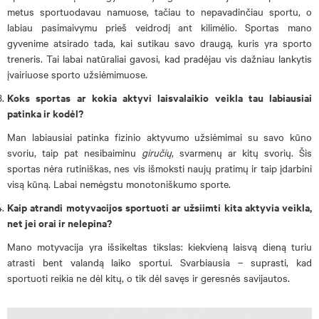
metus sportuodavau namuose, tačiau to nepavadinčiau sportu, o
labiau pasimaivymu prieš veidrodį ant kilimėlio. Sportas mano
gyvenime atsirado tada, kai sutikau savo draugą, kuris yra sporto
treneris. Tai labai natūraliai gavosi, kad pradėjau vis dažniau lankytis
įvairiuose sporto užsiėmimuose.
Koks sportas ar kokia aktyvi laisvalaikio veikla tau labiausiai
patinka ir kodėl?
Man labiausiai patinka fizinio aktyvumo užsiėmimai su savo kūno
svoriu, taip pat nesibaiminu
giručių
, svarmenų ar kitų svorių. Šis
sportas nėra rutiniškas, nes vis išmoksti naujų pratimų ir taip įdarbini
visą kūną. Labai nemėgstu monotoniškumo sporte.
Kaip atrandi motyvacijos sportuoti ar užsiimti kita aktyvia veikla,
net jei orai ir nelepina?
Mano motyvacija yra išsikeltas tikslas: kiekvieną laisvą dieną turiu
atrasti bent valandą laiko sportui. Svarbiausia – suprasti, kad
sportuoti reikia ne dėl kitų, o tik dėl savęs ir geresnės savijautos.