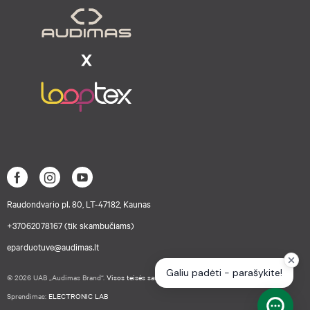
Raudondvario pl. 80, LT-47182, Kaunas
+37062078167 (tik skambučiams)
eparduotuve@audimas.lt
© 2026 UAB „Audimas Brand“.
Visos teisės saugomos.
Sprendimas:
ELECTRONIC LAB