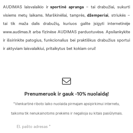
sportinė apranga
AUDIMAS laisvalaikio ir
– tai drabužiai, sukurti
džemperiai
visiems metų laikams.
Marškinėliai
, tamprės,
, striukės –
tai tik maža dalis drabužių, kuriuos galite įsigyti internetinėje
www.audimas.lt arba fizinėse AUDIMAS parduotuvėse. Apsilankykite
ir išsirinkite patogius, funkcionalius bei praktiškus drabužius sportui
ir aktyviam laisvalaikiui, pritaikytus bet kokiam orui!
Prenumeruok ir gauk -10% nuolaidą!
*Vienkartinė riboto laiko nuolaida pirmajam apsipirkimui internetu,
taikoma tik nenukainotoms prekėms ir negalioja su kitais pasiūlymais.