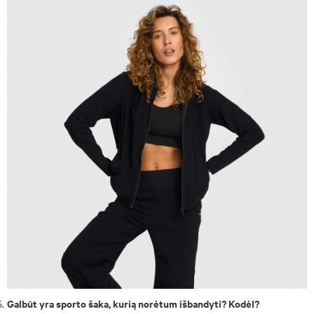
Galbūt yra sporto šaka, kurią norėtum išbandyti? Kodėl?