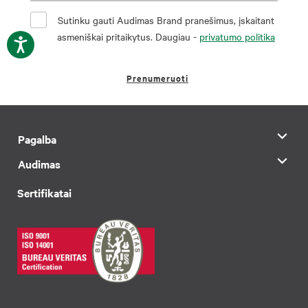
Sutinku gauti Audimas Brand pranešimus, įskaitant
asmeniškai pritaikytus. Daugiau -
privatumo politika
Prenumeruoti
Pagalba
Audimas
Sertifikatai