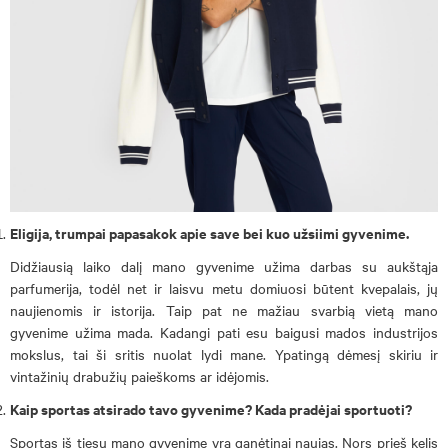
Eligija, trumpai papasakok apie save bei kuo užsiimi gyvenime.
Didžiausią laiko dalį mano gyvenime užima darbas su aukštąja
parfumerija, todėl net ir laisvu metu domiuosi būtent kvepalais, jų
naujienomis ir istorija. Taip pat ne mažiau svarbią vietą mano
gyvenime užima mada. Kadangi pati esu baigusi mados industrijos
mokslus, tai ši sritis nuolat lydi mane. Ypatingą dėmesį skiriu ir
vintažinių drabužių paieškoms ar idėjomis.
Kaip sportas atsirado tavo gyvenime? Kada pradėjai sportuoti?
Sportas iš tiesų mano gyvenime yra ganėtinai naujas. Nors prieš kelis