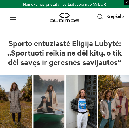
Nemokamas pristatymas Lietuvoje nuo 55 EUR
Krepšelis
Sporto entuziastė Eligija Lubytė:
,,Sportuoti reikia ne dėl kitų, o tik
dėl savęs ir geresnės savijautos“