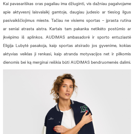
Kai pavasariškas oras pagaliau ima džiuginti, vis dažniau pagalvojame
apie aktyvesnį laisvalaikį gamtoje, daugiau judesio ar tiesiog ilgus
pasivaikščiojimus mieste. Tačiau ne visiems sportas – įprasta rutina
ar seniai atrasta aistra. Kartais tam pakanka netikėto postūmio ar
įkvėpimo iš aplinkos. AUDIMAS ambasadorė ir sporto entuziastė
Eligija Lubytė pasakoja, kaip sportas atsirado jos gyvenime, kokias
aktyvias veiklas ji renkasi, kaip atranda motyvacijos net ir pilkomis
dienomis bei ką merginai reiškia būti AUDIMAS bendruomenės dalimi.