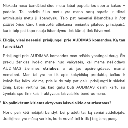
Niekada nesu bandžiusi šiuo metu labai populiarios sporto šakos –
padelio. Tai padelis šiuo metu yra mano norų sąraše ir tikrai
artimiausiu metu jį išbandysiu. Taip pat neseniai išbandžiau ir
hot
pilates
(viso kūno treniruotė, atliekama remiantis pilateso principais),
kuris taip pat tapo nauju išbandymu tiek kūnui, tiek ištvermei.
Eligija, visai neseniai prisijungei prie AUDIMAS komandos. Ką tau
tai reiškia?
Prisijungti prie AUDIMAS komandos man reiškia ypatingai daug. Šis
prekių ženklas lydėjo mane nuo vaikystės, kai mama nešiodavo
striukes
AUDIMAS žiemines
, o aš jas apsirengdavau mamai
nematant. Man tai yra ne tik apie kokybišką produktą, tačiau ir
kokybišką laiko leidimą, prie kurio taip pat galiu prisijungti ir skleisti
žinią. Labai vertinu tai, kad galiu būti AUDIMAS dalimi kartu su
žymiais sportininkais ir aktyvaus laisvalaikio bendruomene.
Ko palinkėtum kitiems aktyvaus laisvalaikio entuziastams?
Noriu palinkėti nebijoti bandyti bei pradėti tai, ką seniai atidėliojate.
Judėjimas yra mūsų variklis, kuris nuveš toli ir tik į teigiamą pusę.