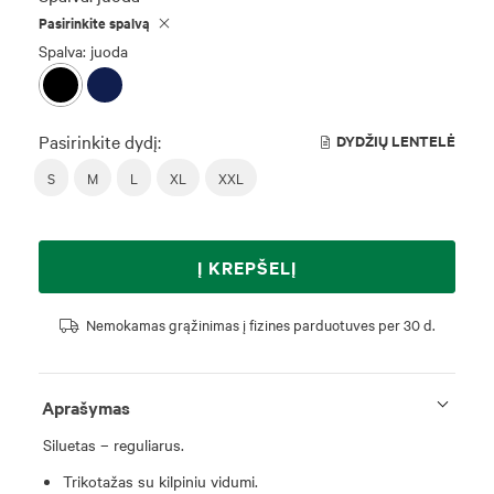
Pasirinkite spalvą
Spalva: juoda
Pasirinkite dydį:
DYDŽIŲ LENTELĖ
S
M
L
XL
XXL
Į KREPŠELĮ
Nemokamas grąžinimas į fizines parduotuves per 30 d.
Aprašymas
Siluetas – reguliarus.
Trikotažas su kilpiniu vidumi.