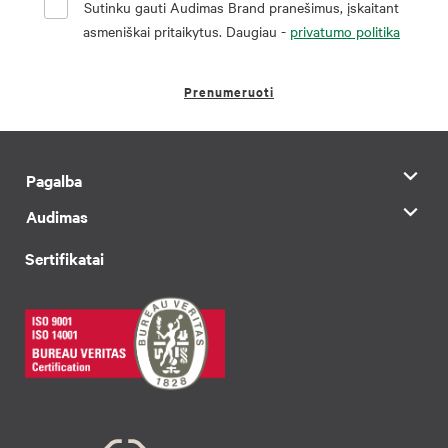
Sutinku gauti Audimas Brand pranešimus, įskaitant
asmeniškai pritaikytus. Daugiau -
privatumo politika
Prenumeruoti
Pagalba
Audimas
Sertifikatai