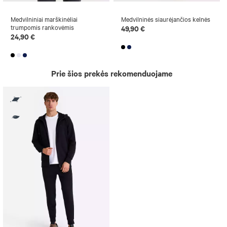
Medvilniniai marškinėliai
Medvilninės siaurėjančios kelnės
trumpomis rankovėmis
49,90 €
24,90 €
Prie šios prekės rekomenduojame