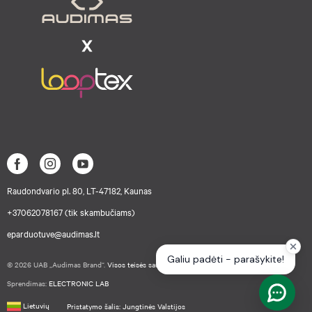
Raudondvario pl. 80, LT-47182, Kaunas
+37062078167 (tik skambučiams)
eparduotuve@audimas.lt
© 2026 UAB „Audimas Brand“.
Visos teisės saugomos.
Sprendimas:
ELECTRONIC LAB
Lietuvių
Pristatymo šalis: Jungtinės Valstijos