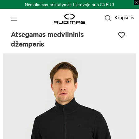
Nemokamas pristatymas Lietuvoje nuo 55 EUR
Krepšelis
Atsegamas medvilninis
džemperis