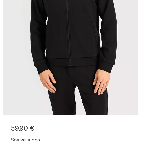
59,90 €
Spalva:
juoda