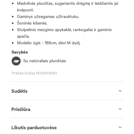
Medvilnės pluoštas, sugeriantis drėgmę ir leidžiantis jai
kvėpuoti.
Gaminys užsegamas užtrauktuku.
Šoninės kišenės.
Stulpelinio mezgimo apykaklė, rankogaliai ir gaminio
apačia.
Modelio ūgis - 188cm, dėvi M dydį.
Savybės
Su natūraliais pluoštais
Prekės kodas NOSM11690
Sudėtis
Priežiūra
Likutis parduotuvėse