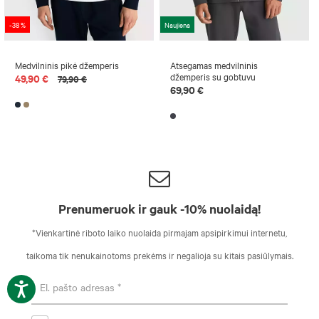
-38 %
Naujiena
Medvilninis pikė džemperis
Atsegamas medvilninis
džemperis su gobtuvu
49,90 €
79,90 €
69,90 €
Prenumeruok ir gauk -10% nuolaidą!
*Vienkartinė riboto laiko nuolaida pirmajam apsipirkimui internetu,
taikoma tik nenukainotoms prekėms ir negalioja su kitais pasiūlymais.