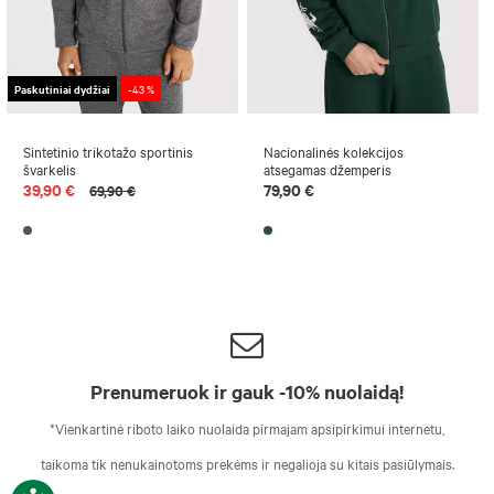
Paskutiniai dydžiai
-43 %
Sintetinio trikotažo sportinis
Nacionalinės kolekcijos
švarkelis
atsegamas džemperis
39,90 €
79,90 €
69,90 €
Prenumeruok ir gauk -10% nuolaidą!
*Vienkartinė riboto laiko nuolaida pirmajam apsipirkimui internetu,
taikoma tik nenukainotoms prekėms ir negalioja su kitais pasiūlymais.