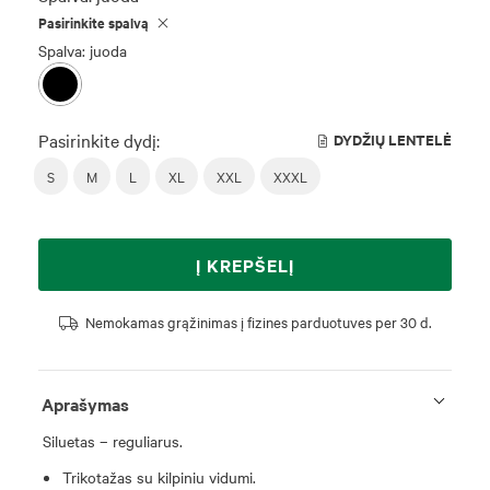
Pasirinkite spalvą
Spalva: juoda
Pasirinkite dydį:
DYDŽIŲ LENTELĖ
S
M
L
XL
XXL
XXXL
Į KREPŠELĮ
Nemokamas grąžinimas į fizines parduotuves per 30 d.
Aprašymas
Siluetas – reguliarus.
Trikotažas su kilpiniu vidumi.