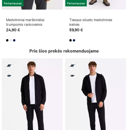
Perkamiausias
Perkamiausias
Medvilniniai marškinėliai
Tiesaus silueto medvilninės
trumpomis rankovėmis
kelnės
24,90 €
59,90 €
Prie šios prekės rekomenduojame