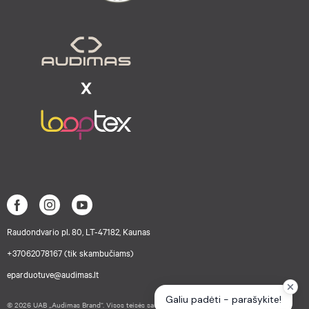
Raudondvario pl. 80, LT-47182, Kaunas
+37062078167 (tik skambučiams)
eparduotuve@audimas.lt
© 2026 UAB „Audimas Brand“. Visos teisės saugomos.