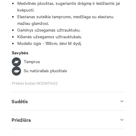
Medvilnės pluoštas, sugeriantis drėgmę ir leidžiantis jai
kvėpuoti.
Elastanas suteikia tamprumo, medžiaga su elastanu
mažiau glamžosi.
Gaminys užsegamas užtrauktuku.
Kišenės užsegamos užtrauktukais.
Modelio ūgis - 188cm, dėvi M dydį.
Savybės
Tamprus
Su natūraliais pluoštais
Prekės kodas NOSM11462
Sudėtis
Priežiūra