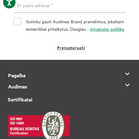
Sutinku gauti Audimas Brand pranešimus, įskaitant
asmeniškai pritaikytus. Daugiau -
privatumo politika
Prenumeruoti
Pagalba
Audimas
Sertifikatai