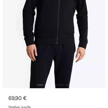
69,90 €
Spalva:
juoda