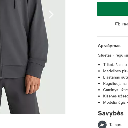
Nem
Aprašymas
Siluetas - regulia
Trikotažas su 
Medvilnės pluo
Elastanas sut
Reguliuojama 
Gaminys užse
Kišenės užseg
Modelio ūgis 
Savybės
Tamprus