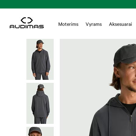
Nemokamas pristatymas Lietuvoje nuo 55 EUR
Moterims
Vyrams
Aksesuarai