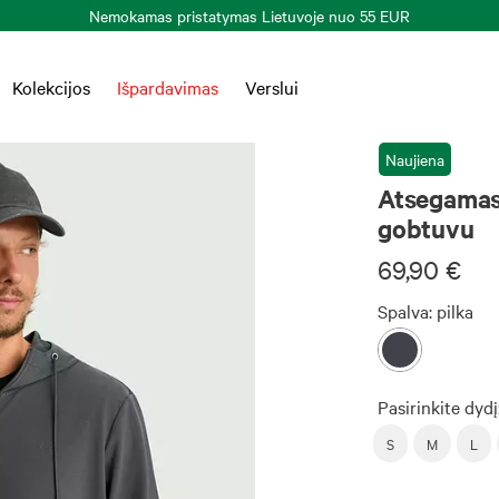
Kolekcijos
Išpardavimas
Verslui
Naujiena
Atsegamas
gobtuvu
69,90 €
Spalva:
pilka
Pasirinkite dydį
S
M
L