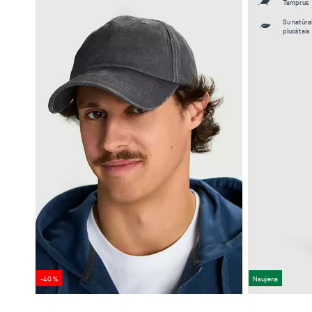
Tamprus
Su natūral
pluoštais
-40 %
Naujiena