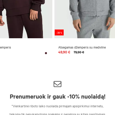
-38 %
žemperis
Atsegamas džemperis su medvilne
49,90 €
79,90 €
Prenumeruok ir gauk -10% nuolaidą!
*Vienkartinė riboto laiko nuolaida pirmajam apsipirkimui internetu,
taikoma tik nenukainotoms prekėms ir negalioja su kitais pasiūlymais.