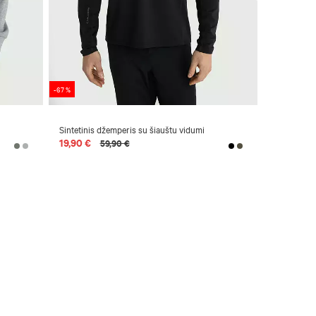
-67 %
-58 %
Sintetinis džemperis su šiauštu vidumi
Džemperis 
19,90 €
24,90 €
59,90 €