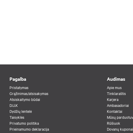
Pagalba
Audimas
Pristatymas
Apie mus
Grąžinimas/atsisakymas
Tinklaraštis
Atsiskaitymo būdai
Karjera
D.U.K
Ambasadoriai
Dydžių lentelė
Kontaktai
Taisyklės
Mūsų parduotu
Privatumo politika
Rūšiuok
Prieinamumo deklaracija
Dovanų kuponai