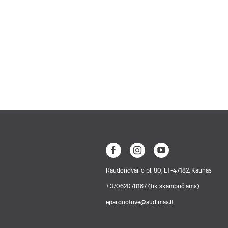
Raudondvario pl. 80, LT-47182, Kaunas
+37062078167 (tik skambučiams)
eparduotuve@audimas.lt