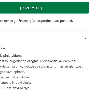
Į KREPŠELĮ
okamas grąžinimas į fizines parduotuves per 30 d.
rus.
kilpiniu vidumi.
štas, sugeriantis drėgmę ir leidžiantis jai kvėpuoti.
eikia tamprumo, medžiaga su elastanu mažiau glamžosi.
gobtuvo apimtis.
gamas užtrauktuku.
amos užtrauktukais.
- 180cm, dėvi M dydį.