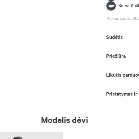
Su natūrali
Prekės kodas 26
Sudėtis
Priežiūra
Likutis parduo
Pristatymas ir
Modelis dėvi