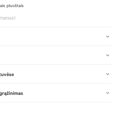
ais pluoštais
ATM11457
tuvėse
 grąžinimas