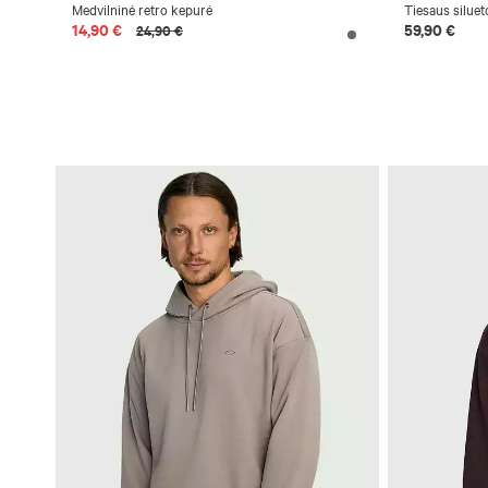
Medvilninė retro kepurė
Tiesaus siluet
14,90 €
59,90 €
24,90 €