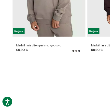
Naujiena
Naujiena
Medvilninis džemperis su gobtuvu
Medvilninis d
69,90 €
59,90 €