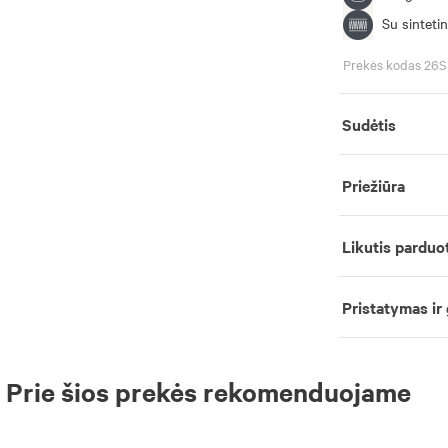
Su sintetin
Prekės kodas 26
Sudėtis
Priežiūra
Likutis parduo
Pristatymas ir
Prie šios prekės rekomenduojame