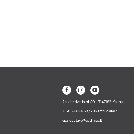
Raudondvario pl. 80, LT-47182, Kaunas
+37062078167 (tik skambučiams)
eparduotuve@audimas.lt