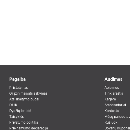
Pagalba
Audimas
Pristatymas
Apie mus
Grąžinimas/atsisakymas
Tinklaraštis
Atsiskaitymo būdai
Karjera
D.U.K
Ambasadoriai
Dydžių lentelė
Kontaktai
Taisyklės
Mūsų parduotu
Privatumo politika
Rūšiuok
Prieinamumo deklaracija
Dovanų kuponai