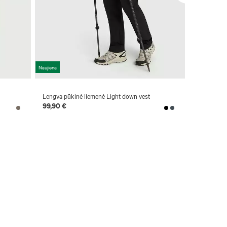
Naujiena
-30 %
Lengva pūkinė liemenė Light down vest
Lengva pūk
99,90 €
69,90 €