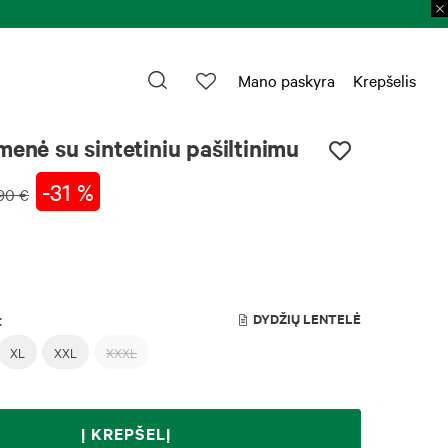
Mano paskyra
Krepšelis
menė su sintetiniu pašiltinimu
-31 %
90 €
:
DYDŽIŲ LENTELĖ
XL
XXL
XXXL
Į KREPŠELĮ