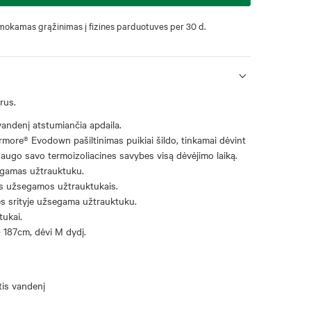
okamas grąžinimas į fizines parduotuves per 30 d.
rus.
andenį atstumiančia apdaila.
rmore® Evodown pašiltinimas puikiai šildo, tinkamai dėvint
išsaugo savo termoizoliacines savybes visą dėvėjimo laiką.
gamas užtrauktuku.
ės užsegamos užtrauktukais.
ės srityje užsegama užtrauktuku.
tukai.
 187cm, dėvi M dydį.
is vandenį