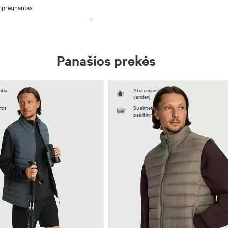
mpregnantas
Panašios prekės
tis
Atstumiantis
vandenį
tis
Su sintetiniu
pašiltinimu