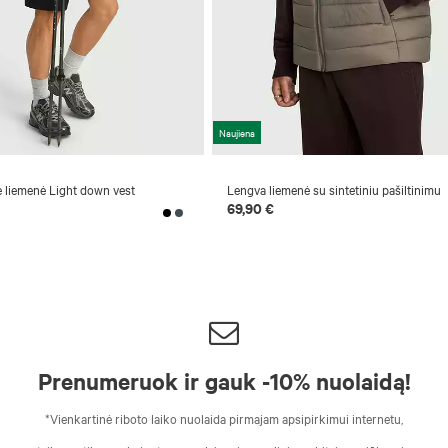
Naujiena
 liemenė Light down vest
Lengva liemenė su sintetiniu pašiltinimu
69,90 €
Prenumeruok ir gauk -10% nuolaidą!
*Vienkartinė riboto laiko nuolaida pirmajam apsipirkimui internetu,