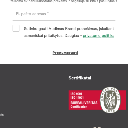
taikoma tik nenukainotoms prekėms ir negalioja su kitais pasiūlymais.
Sutinku gauti Audimas Brand pranešimus, įskaitant
asmeniškai pritaikytus. Daugiau -
privatumo politika
Prenumeruoti
Sertifikatai
vės