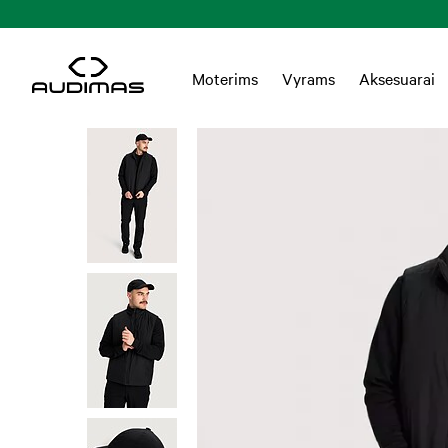
Nemokamas pristatymas Lietuvoje nuo 55 EUR
Moterims
Vyrams
Aksesuarai