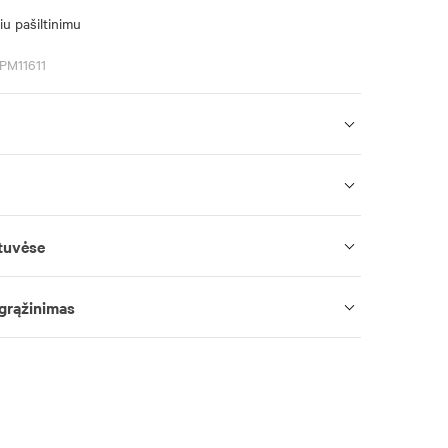
iu pašiltinimu
SPM11611
tuvėse
 grąžinimas