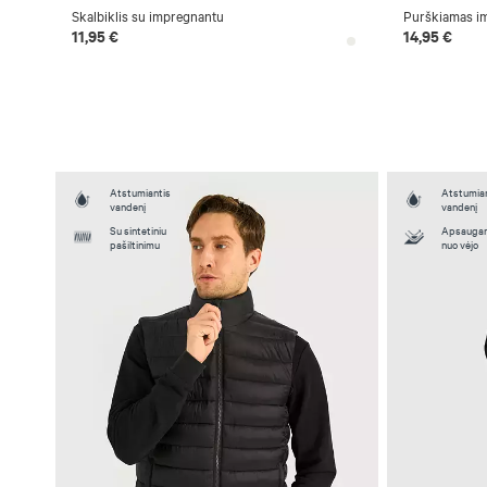
Skalbiklis su impregnantu
Purškiamas i
11,95 €
14,95 €
Atstumiantis
Atstumian
vandenį
vandenį
Su sintetiniu
Apsaugan
pašiltinimu
nuo vėjo