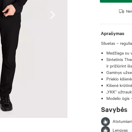
Nem
Aprašymas
Siluetas – regulia
Medžiaga su v
Sintetinis The
ir prižiūrint 
Gaminys užse
Priekio kišen
Kišenė krūtin
„YKK“ užtrauk
Modelio ūgis -
Savybės
Atstumiant
Lengvas