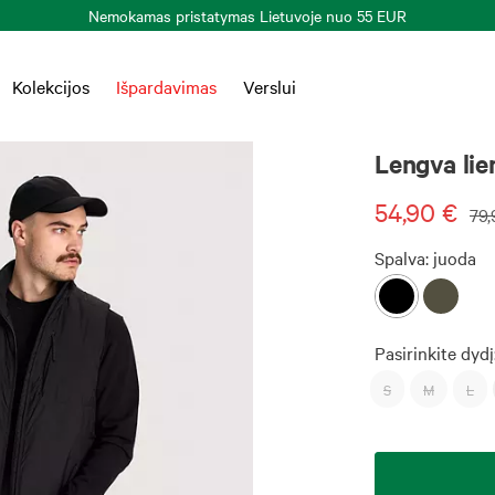
Kolekcijos
Išpardavimas
Verslui
Lengva lie
54,90 €
79,
Spalva:
juoda
Pasirinkite dydį
S
M
L