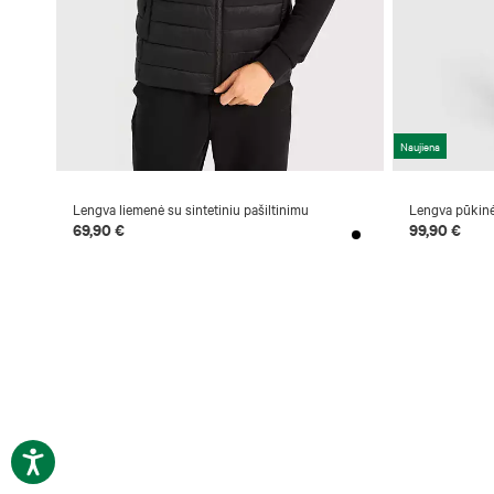
Naujiena
Lengva liemenė su sintetiniu pašiltinimu
Lengva pūkinė
69,90 €
99,90 €