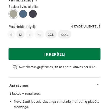
Pasirinkite spalvą
Spalva: šviesiai pilka
Pasirinkite dydį:
DYDŽIŲ LENTELĖ
S
M
L
XL
XXL
XXXL
Į KREPŠELĮ
Nemokamas grąžinimas į fizines parduotuves per 30 d.
Aprašymas
Siluetas – reguliarus.
Nevaržanti judesių elastinga sintetinių ir dirbtinių pluoštų
medžiaga.