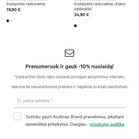
trumpomis rankovėmis
trumpomis rankovėmis „Kijevo
vaiduoklis“
19,90 €
34,90 €
Prenumeruok ir gauk -10% nuolaidą!
*Vienkartinė riboto laiko nuolaida pirmajam apsipirkimui internetu,
taikoma tik nenukainotoms prekėms ir negalioja su kitais pasiūlymais.
Sutinku gauti Audimas Brand pranešimus, įskaitant
asmeniškai pritaikytus. Daugiau -
privatumo politika