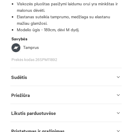
Viskozės pluoštas pasižymi laidumu orui yra minkštas ir
malonus dėvėti.
Elastanas suteikia tamprumo, medžiaga su elastanu
mažiau glamžosi.
Modelio ūgis - 189cm, dėvi M dydį.
Savybės
Tamprus
Prekės kodas 26SPM11892
Sudėtis
Priežiūra
Likutis parduotuvėse
Pristatymas ir grąžinimas