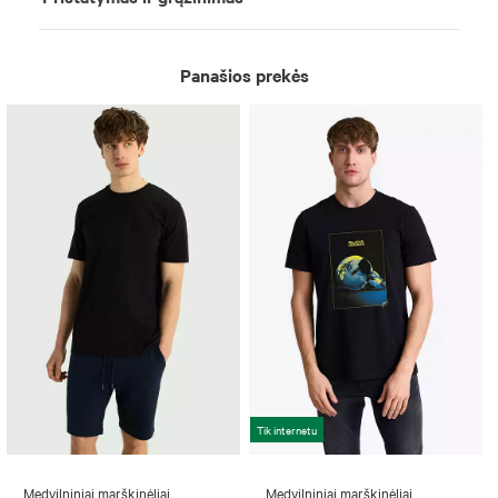
Panašios prekės
Tik internetu
Medvilniniai marškinėliai
Medvilniniai marškinėliai