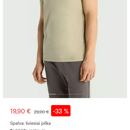
19,90 €
-33 %
29,90 €
Spalva:
šviesiai pilka