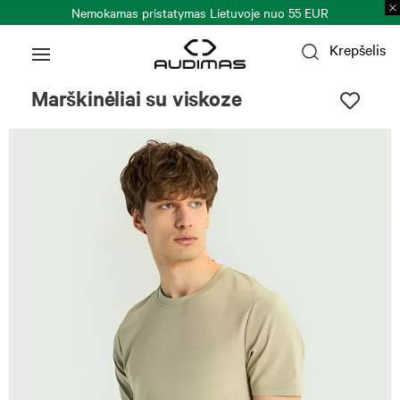
Nemokamas pristatymas Lietuvoje nuo 55 EUR
Krepšelis
Marškinėliai su viskoze