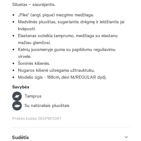
Siluetas – siaurėjantis.
„Pike“ (angl. pique) mezgimo medžiaga.
Medvilnės pluoštas, sugeriantis drėgmę ir leidžiantis jai
kvėpuoti.
Elastanas suteikia tamprumo, medžiaga su elastanu
mažiau glamžosi.
Kelnių juosmenyje guma su papildomu reguliavimu
virvele.
Šoninės kišenės.
Nugaros kišenė užsegama užtrauktuku.
Modelio ūgis - 188cm, dėvi M/REGULAR dydį.
Savybės
Tamprus
Su natūraliais pluoštais
Prekės kodas 26SPM11097
Sudėtis