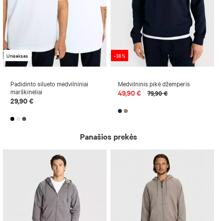
Uniseksas
-38 %
Padidinto silueto medvilniniai
Medvilninis pikė džemperis
marškinėliai
49,90 €
79,90 €
29,90 €
Panašios prekės