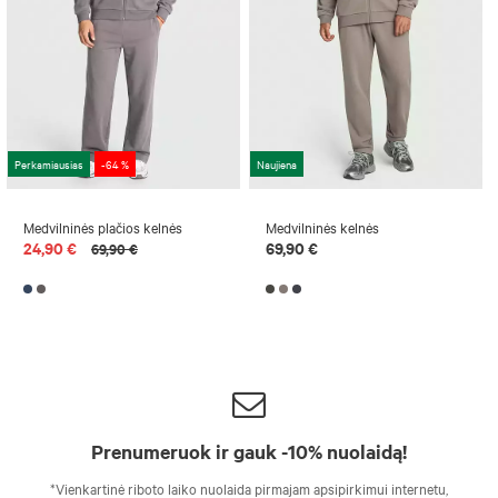
Perkamiausias
-64 %
Naujiena
Medvilninės plačios kelnės
Medvilninės kelnės
24,90 €
69,90 €
69,90 €
Prenumeruok ir gauk -10% nuolaidą!
*Vienkartinė riboto laiko nuolaida pirmajam apsipirkimui internetu,