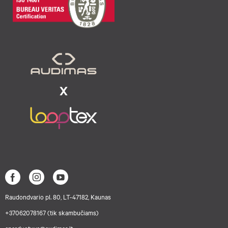
Raudondvario pl. 80, LT-47182, Kaunas
+37062078167 (tik skambučiams)
eparduotuve@audimas.lt