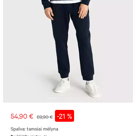
54,90 €
-21 %
69,90 €
Spalva:
tamsiai mėlyna