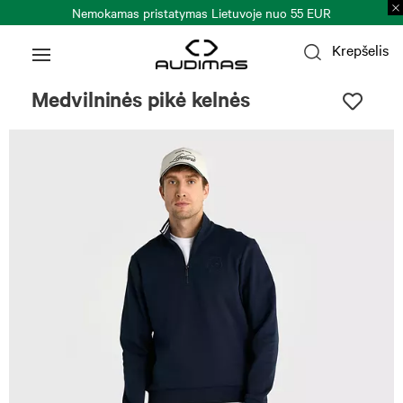
Nemokamas pristatymas Lietuvoje nuo 55 EUR
Krepšelis
Medvilninės pikė kelnės