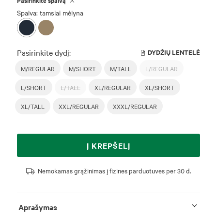
Pasirinkite spalvą
Spalva: tamsiai mėlyna
Pasirinkite dydį:
DYDŽIŲ LENTELĖ
M/REGULAR
M/SHORT
M/TALL
L/REGULAR
L/SHORT
L/TALL
XL/REGULAR
XL/SHORT
XL/TALL
XXL/REGULAR
XXXL/REGULAR
Į KREPŠELĮ
Nemokamas grąžinimas į fizines parduotuves per 30 d.
Aprašymas