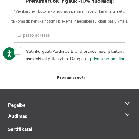
Prenumeruok ir gauk -10% nuolaidą!
*Vienkartinė riboto laiko nuolaida pirmajam apsipirkimui internetu,
taikoma tik nenukainotoms prekėms ir negalioja su kitais pasiūlymais.
Sutinku gauti Audimas Brand pranešimus, įskaitant
asmeniškai pritaikytus. Daugiau -
privatumo politika
Prenumeruoti
Pagalba
Audimas
Sertifikatai