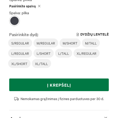
Pasirinkite spalvą
Spalva: pilka
Pasirinkite dydį:
DYDŽIŲ LENTELĖ
S/REGULAR
M/REGULAR
M/SHORT
M/TALL
L/REGULAR
L/SHORT
L/TALL
XL/REGULAR
XL/SHORT
XL/TALL
Į KREPŠELĮ
Nemokamas grąžinimas į fizines parduotuves per 30 d.