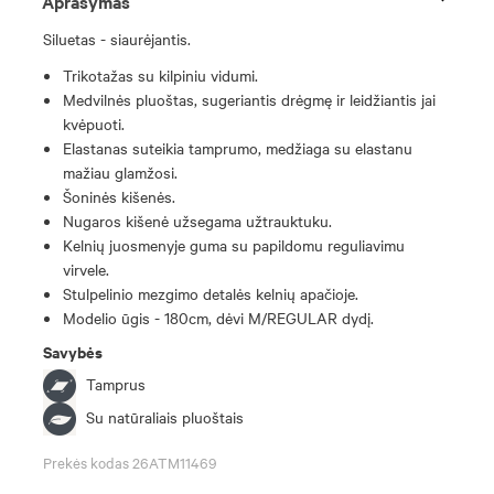
Aprašymas
Siluetas - siaurėjantis.
Trikotažas su kilpiniu vidumi.
Medvilnės pluoštas, sugeriantis drėgmę ir leidžiantis jai
kvėpuoti.
Elastanas suteikia tamprumo, medžiaga su elastanu
mažiau glamžosi.
Šoninės kišenės.
Nugaros kišenė užsegama užtrauktuku.
Kelnių juosmenyje guma su papildomu reguliavimu
virvele.
Stulpelinio mezgimo detalės kelnių apačioje.
Modelio ūgis - 180cm, dėvi M/REGULAR dydį.
Savybės
Tamprus
Su natūraliais pluoštais
Prekės kodas 26ATM11469