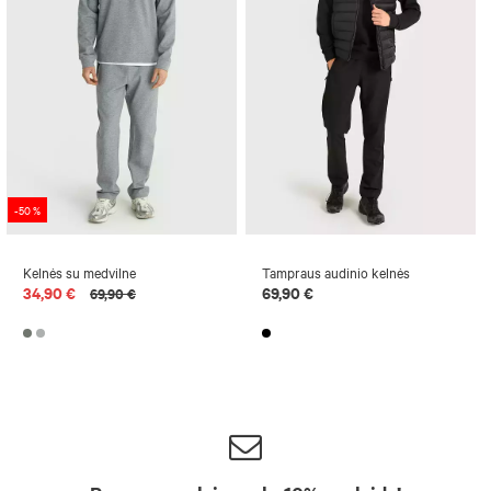
-50 %
Kelnės su medvilne
Tampraus audinio kelnės
34,90 €
69,90 €
69,90 €