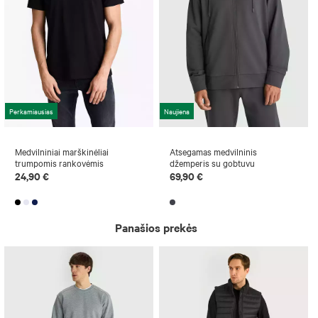
Perkamiausias
Naujiena
Medvilniniai marškinėliai
Atsegamas medvilninis
trumpomis rankovėmis
džemperis su gobtuvu
24,90 €
69,90 €
Panašios prekės