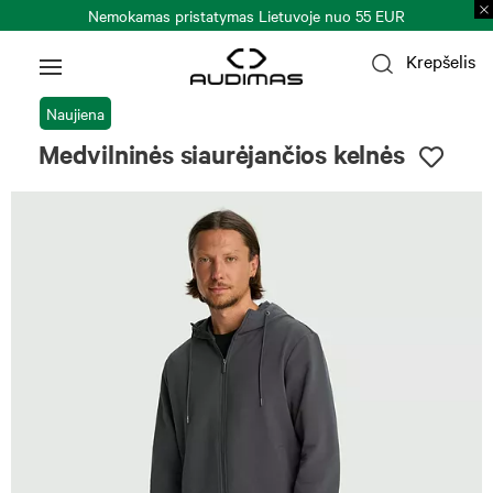
Nemokamas pristatymas Lietuvoje nuo 55 EUR
Krepšelis
Naujiena
Medvilninės siaurėjančios kelnės