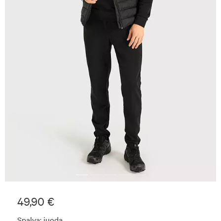
49,90 €
Spalva:
juoda