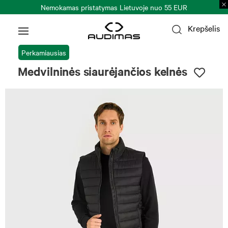
Nemokamas pristatymas Lietuvoje nuo 55 EUR
Krepšelis
Perkamiausias
Medvilninės siaurėjančios kelnės