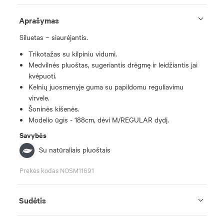
Aprašymas
Siluetas – siaurėjantis.
Trikotažas su kilpiniu vidumi.
Medvilnės pluoštas, sugeriantis drėgmę ir leidžiantis jai
kvėpuoti.
Kelnių juosmenyje guma su papildomu reguliavimu
virvele.
Šoninės kišenės.
Modelio ūgis - 188cm, dėvi M/REGULAR dydį.
Savybės
Su natūraliais pluoštais
Prekės kodas NOSM11691
Sudėtis