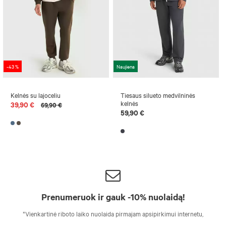
-43 %
Naujiena
Kelnės su lajoceliu
Tiesaus silueto medvilninės
kelnės
39,90 €
69,90 €
59,90 €
Prenumeruok ir gauk -10% nuolaidą!
*Vienkartinė riboto laiko nuolaida pirmajam apsipirkimui internetu,