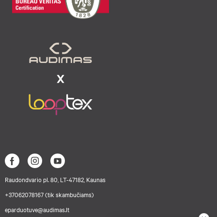
Raudondvario pl. 80, LT-47182, Kaunas
+37062078167 (tik skambučiams)
eparduotuve@audimas.lt