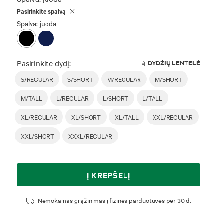
Pasirinkite spalvą
Spalva: juoda
Pasirinkite dydį:
DYDŽIŲ LENTELĖ
S/REGULAR
S/SHORT
M/REGULAR
M/SHORT
M/TALL
L/REGULAR
L/SHORT
L/TALL
XL/REGULAR
XL/SHORT
XL/TALL
XXL/REGULAR
XXL/SHORT
XXXL/REGULAR
Į KREPŠELĮ
Nemokamas grąžinimas į fizines parduotuves per 30 d.