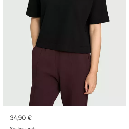
34,90 €
Spalva:
juoda