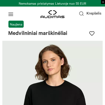
Nemokamas pristatymas Lietuvoje nuo 55 EUR
Krepšelis
Naujiena
Medvilniniai marškinėliai