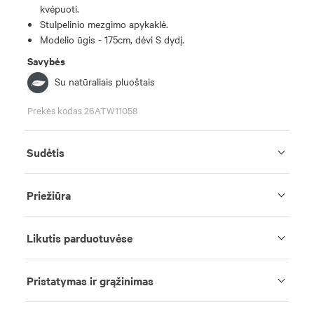
kvėpuoti.
Stulpelinio mezgimo apykaklė.
Modelio ūgis - 175cm, dėvi S dydį.
Savybės
Su natūraliais pluoštais
Prekės kodas 26ATW11058
Sudėtis
Priežiūra
Likutis parduotuvėse
Pristatymas ir grąžinimas