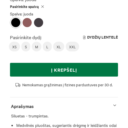
Pasirinkite spalvą
Spalva: juoda
Pasirinkite dydį:
DYDŽIŲ LENTELĖ
XS
S
M
L
XL
XXL
Į KREPŠELĮ
Nemokamas grąžinimas į fizines parduotuves per 30 d.
Aprašymas
Siluetas - trumpintas.
Medvilnės pluoštas, sugeriantis drėgmę ir leidžiantis odai