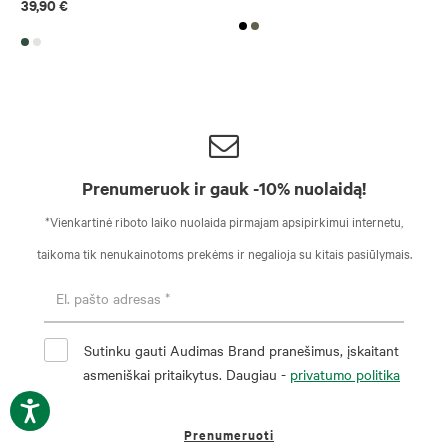
39,90 €
Prenumeruok ir gauk -10% nuolaidą!
*Vienkartinė riboto laiko nuolaida pirmajam apsipirkimui internetu,
taikoma tik nenukainotoms prekėms ir negalioja su kitais pasiūlymais.
Sutinku gauti Audimas Brand pranešimus, įskaitant
asmeniškai pritaikytus. Daugiau -
privatumo politika
Prenumeruoti