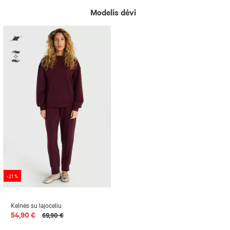
Modelis dėvi
-21 %
Kelnės su lajoceliu
54,90 €
69,90 €