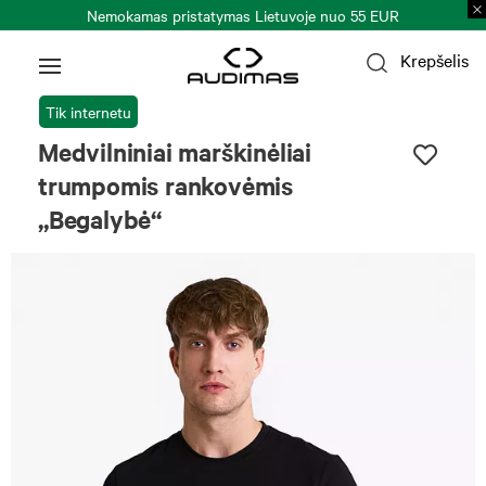
Nemokamas pristatymas Lietuvoje nuo 55 EUR
Krepšelis
Tik internetu
Medvilniniai marškinėliai
trumpomis rankovėmis
„Begalybė“