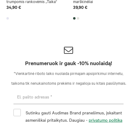
trumpomis rankovėmis „Taika“
marškinėliai
34,90 €
39,90 €
Prenumeruok ir gauk -10% nuolaidą!
*Vienkartinė riboto laiko nuolaida pirmajam apsipirkimui internetu,
taikoma tik nenukainotoms prekėms ir negalioja su kitais pasiūlymais.
Sutinku gauti Audimas Brand pranešimus, įskaitant
asmeniškai pritaikytus. Daugiau -
privatumo politika