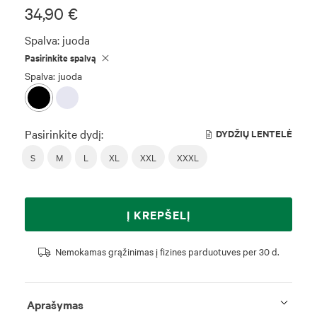
34,90 €
Spalva:
juoda
Pasirinkite spalvą
Spalva: juoda
Pasirinkite dydį:
DYDŽIŲ LENTELĖ
S
M
L
XL
XXL
XXXL
Į KREPŠELĮ
Nemokamas grąžinimas į fizines parduotuves per 30 d.
Aprašymas