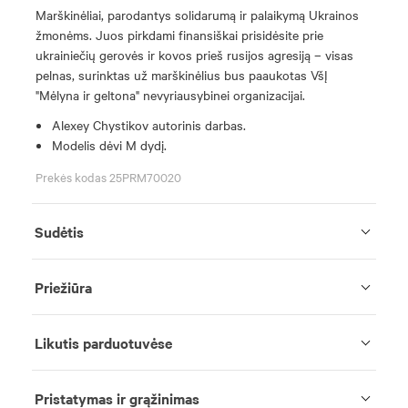
Marškinėliai, parodantys solidarumą ir palaikymą Ukrainos
žmonėms. Juos pirkdami finansiškai prisidėsite prie
ukrainiečių gerovės ir kovos prieš rusijos agresiją – visas
pelnas, surinktas už marškinėlius bus paaukotas VšĮ
"Mėlyna ir geltona" nevyriausybinei organizacijai.
Alexey Chystikov autorinis darbas.
Modelis dėvi M dydį.
Prekės kodas 25PRM70020
Sudėtis
Priežiūra
Likutis parduotuvėse
Pristatymas ir grąžinimas