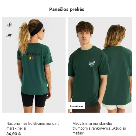
Panašios prekės
Uniseksas
Nacionalinės kolekcijos marginti
Medvilniniai marškinėliai
marškinėliai
trumpomis rankovėmis „Ąžuolas
mažas“
34,90 €