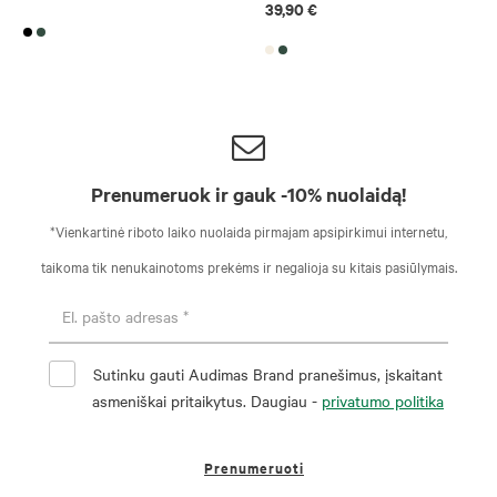
39,90 €
Prenumeruok ir gauk -10% nuolaidą!
*Vienkartinė riboto laiko nuolaida pirmajam apsipirkimui internetu,
taikoma tik nenukainotoms prekėms ir negalioja su kitais pasiūlymais.
Sutinku gauti Audimas Brand pranešimus, įskaitant
asmeniškai pritaikytus. Daugiau -
privatumo politika
Prenumeruoti