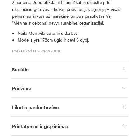
žmonėms. Juos pirkdami finansiškai prisidėsite prie
ukrainiečių gerovės ir kovos prieš rusijos agresiją – visas
pelnas, surinktas už marškinėlius bus paaukotas VšĮ
"Mėlyna ir geltona" nevyriausybinei organizacijai.
Neilo Montvilo autorinis darbas.
Modelis yra 178cm ūgio ir dėvi S dydį.
Prekės kodas 25PRW70016
Sudėtis
Priežiūra
Likutis parduotuvėse
Pristatymas ir grąžinimas