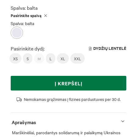
Spalva:
balta
Pasirinkite spalvą
Spalva: balta
Pasirinkite dydį:
DYDŽIŲ LENTELĖ
XS
S
M
L
XL
XXL
Į KREPŠELĮ
Nemokamas grąžinimas į fizines parduotuves per 30 d.
Aprašymas
Marškinėliai, parodantys solidarumą ir palaikymą Ukrainos