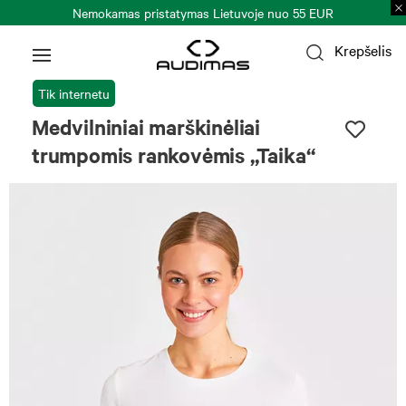
Nemokamas pristatymas Lietuvoje nuo 55 EUR
Krepšelis
Tik internetu
Medvilniniai marškinėliai
trumpomis rankovėmis „Taika“