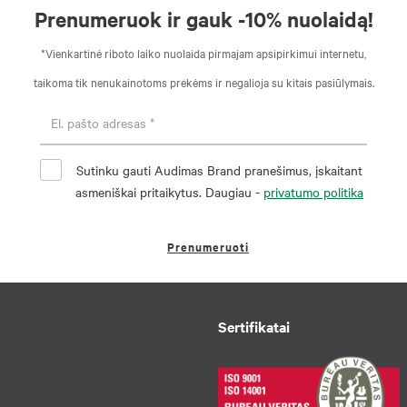
Prenumeruok ir gauk -10% nuolaidą!
*Vienkartinė riboto laiko nuolaida pirmajam apsipirkimui internetu,
taikoma tik nenukainotoms prekėms ir negalioja su kitais pasiūlymais.
Sutinku gauti Audimas Brand pranešimus, įskaitant
asmeniškai pritaikytus. Daugiau -
privatumo politika
Prenumeruoti
Sertifikatai