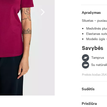
Aprašymas
Siluetas – pusiau
Medvilnės pluo
Elastanas sut
Modelio ūgis -
Savybės
Tamprus
Su natūrali
Prekės kodas 25
Sudėtis
Priežiūra