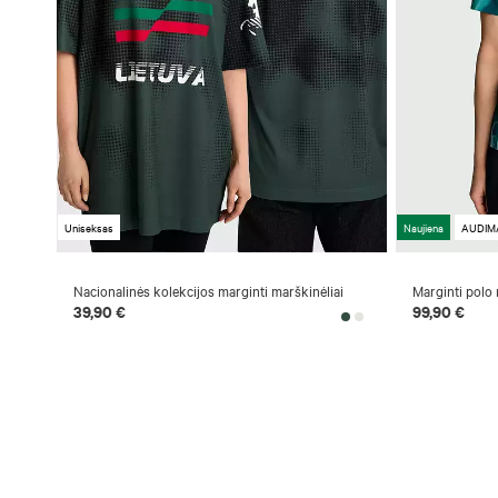
Uniseksas
Naujiena
AUDIMA
Nacionalinės kolekcijos marginti marškinėliai
Marginti polo
39,90 €
99,90 €