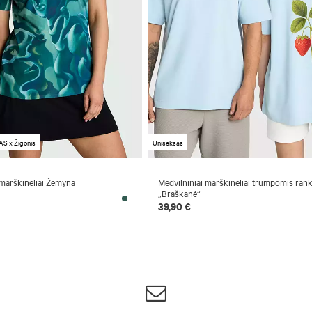
S x Žigonis
Uniseksas
 marškinėliai Žemyna
Medvilniniai marškinėliai trumpomis ran
„Braškanė“
39,90 €