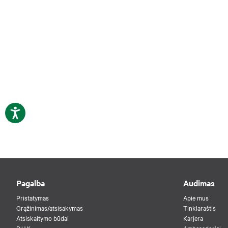
Pagalba
Audimas
Pristatymas
Apie mus
Grąžinimas/atsisakymas
Tinklaraštis
Atsiskaitymo būdai
Karjera
D.U.K
Ambasadoriai