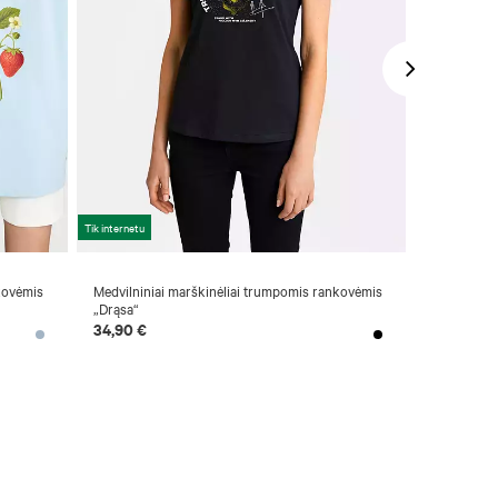
Tik internetu
Naujiena
kovėmis
Medvilniniai marškinėliai trumpomis rankovėmis
Padidinto s
„Drąsa“
34,90 €
34,90 €