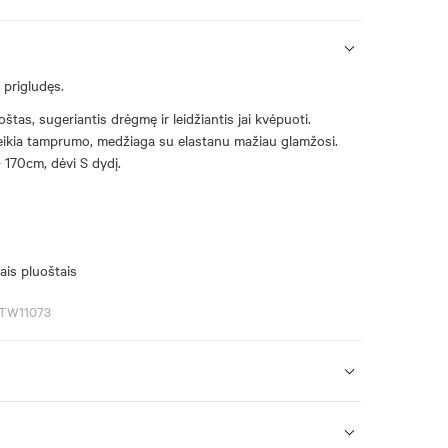
 prigludęs.
štas, sugeriantis drėgmę ir leidžiantis jai kvėpuoti.
eikia tamprumo, medžiaga su elastanu mažiau glamžosi.
 170cm, dėvi S dydį.
ais pluoštais
ATW11073