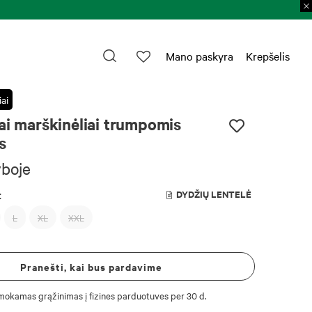
Mano paskyra
Krepšelis
ai
ai marškinėliai trumpomis
s
yboje
:
DYDŽIŲ LENTELĖ
L
XL
XXL
Pranešti, kai bus pardavime
okamas grąžinimas į fizines parduotuves per 30 d.