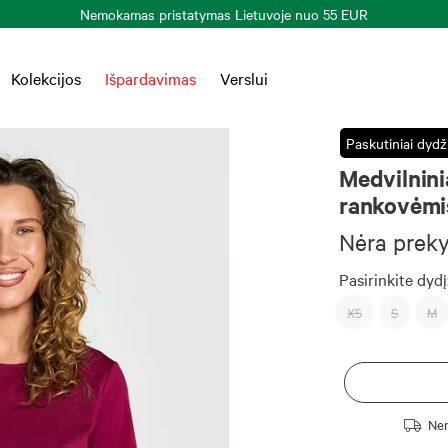
Nemokamas pristatymas Lietuvoje nuo 55 EUR
Kolekcijos
Išpardavimas
Verslui
Paskutiniai dydži
Medvilnini
rankovėmi
Nėra prek
Pasirinkite dydį
XS
S
M
Nem